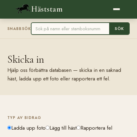
Häststam
SÖK
SNABBSÖK
Skicka in
Hjälp oss förbättra databasen — skicka in en saknad
häst, ladda upp ett foto eller rapportera ett fel.
TYP AV BIDRAG
Ladda upp foto
Lägg till häst
Rapportera fel