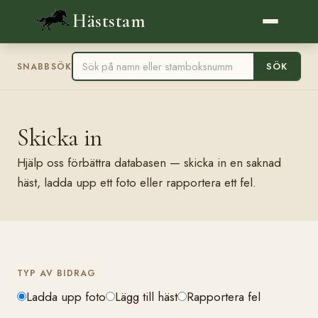
Häststam
SÖK
SNABBSÖK
Skicka in
Hjälp oss förbättra databasen — skicka in en saknad
häst, ladda upp ett foto eller rapportera ett fel.
TYP AV BIDRAG
Ladda upp foto
Lägg till häst
Rapportera fel