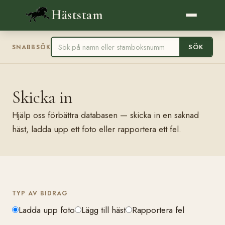
Häststam
SÖK
SNABBSÖK
Skicka in
Hjälp oss förbättra databasen — skicka in en saknad
häst, ladda upp ett foto eller rapportera ett fel.
TYP AV BIDRAG
Ladda upp foto
Lägg till häst
Rapportera fel