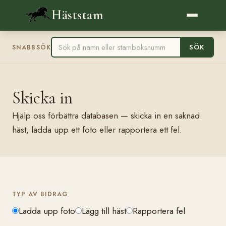
Häststam
SÖK
SNABBSÖK
Skicka in
Hjälp oss förbättra databasen — skicka in en saknad
häst, ladda upp ett foto eller rapportera ett fel.
TYP AV BIDRAG
Ladda upp foto
Lägg till häst
Rapportera fel