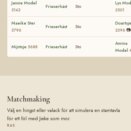
Jansie Model
Lys Mod
Frieserhäst
Sto
5143
3501
Maeike Ster
Doartsj
Frieserhäst
Sto
📷
3796
2396
Amina
Mijntsje
Frieserhäst
Sto
5688
Model
Matchmaking
Välj en hingst eller valack för att simulera en stamtavla
för ett föl med Jieke som mor.
RAS