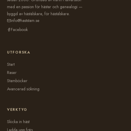
med en passion för hästar och genealogi —
byggd av hästälskare, för hästälskare.
info@haststam.se
Facebook
UTFORSKA
Start
Raser
Stamböcker
Avancerad sökning
VERKTYG
Skicka in häst
Ladda upp foto