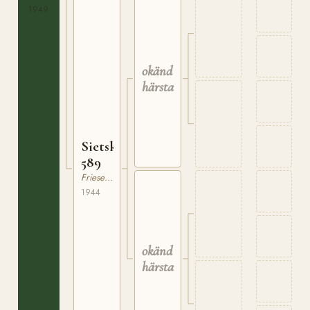
1949
okänd
härstamning
Sietske
589
Frieserhäst
1944
okänd
härstamning