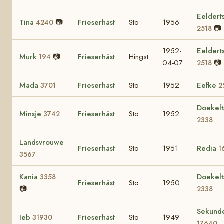
Eeldert
Tina
📷
Frieserhäst
Sto
1956
4240
📷
2518
1952-
Eeldert
Murk
📷
Frieserhäst
Hingst
194
04-07
📷
2518
Mada
Frieserhäst
Sto
1952
Eefke
3701
2
Doekelt
Minsje
Frieserhäst
Sto
1952
3742
2338
Landsvrouwe
Frieserhäst
Sto
1951
Redia
1
3567
Kania
Doekelt
3358
Frieserhäst
Sto
1950
📷
2338
Sekund
Ieb
Frieserhäst
Sto
1949
31930
17640