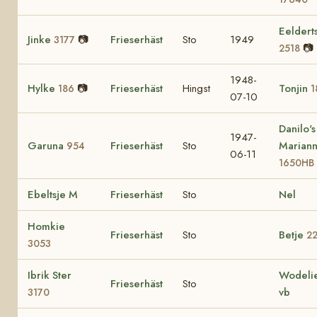
Eeldert
Jinke
📷
Frieserhäst
Sto
1949
3177
📷
2518
1948-
Hylke
📷
Frieserhäst
Hingst
Tonjin
186
1
07-10
Danilo's
1947-
Garuna
Frieserhäst
Sto
Mariann
954
06-11
1650HB
Ebeltsje M
Frieserhäst
Sto
Nel
Homkie
Frieserhäst
Sto
Betje
2
3053
Ibrik Ster
Wodelie
Frieserhäst
Sto
vb
3170