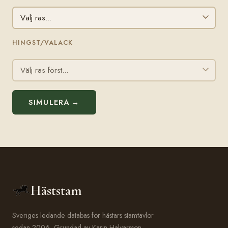
HINGST/VALACK
SIMULERA →
Häststam
Sveriges ledande databas för hästars stamtavlor
sedan 2006. Grundad av Karin Halvarsson