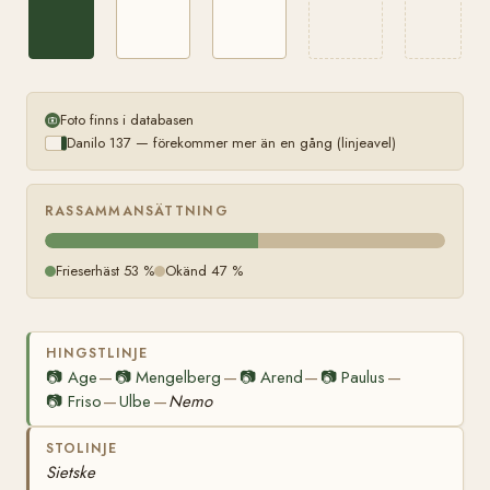
Foto finns i databasen
Danilo 137 — förekommer mer än en gång (linjeavel)
RASSAMMANSÄTTNING
Frieserhäst 53 %
Okänd 47 %
HINGSTLINJE
📷
Age
📷
Mengelberg
📷
Arend
📷
Paulus
—
—
—
—
📷
Friso
Ulbe
Nemo
—
—
STOLINJE
Sietske