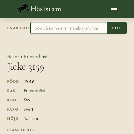
Häststam
SÖK
SNABBSÖK
Raser
›
Frieserhäst
Jieke 3159
1949
FÖDD
Frieserhäst
RAS
Sto
KÖN
svart
FÄRG
151 cm
HÖJD
STAMBÖCKER