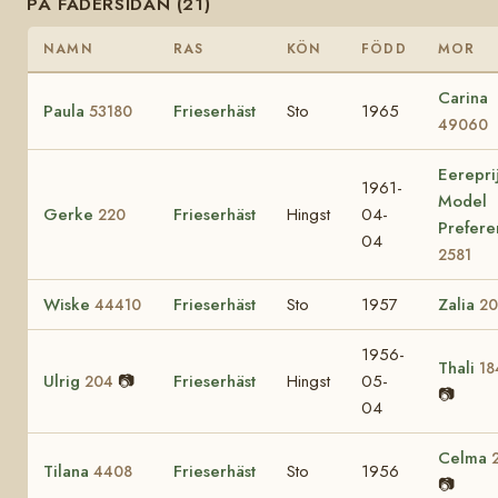
PÅ FADERSIDAN (21)
NAMN
RAS
KÖN
FÖDD
MOR
Carina
Paula
Frieserhäst
Sto
1965
53180
49060
Eerepri
1961-
Model
Gerke
Frieserhäst
Hingst
04-
220
Prefere
04
2581
Wiske
Frieserhäst
Sto
1957
Zalia
44410
2
1956-
Thali
18
Ulrig
📷
Frieserhäst
Hingst
05-
204
📷
04
Celma
Tilana
Frieserhäst
Sto
1956
4408
📷