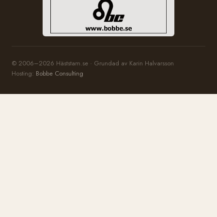
© 2006–2026 Häststam.se · Grundad av Karin Halvarsson
Hosting:
Bobbe Consulting