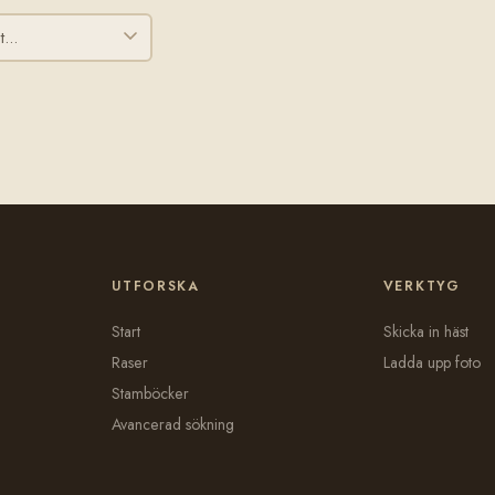
UTFORSKA
VERKTYG
Start
Skicka in häst
Raser
Ladda upp foto
Stamböcker
Avancerad sökning