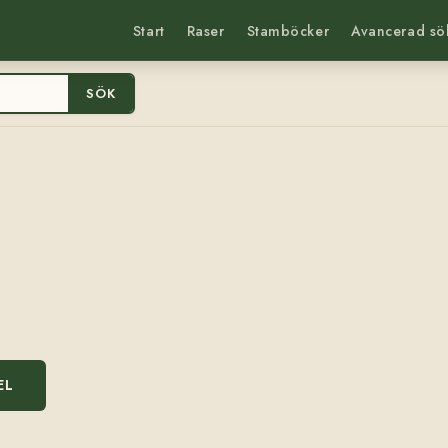
Start
Raser
Stamböcker
Avancerad sö
SÖK
EL