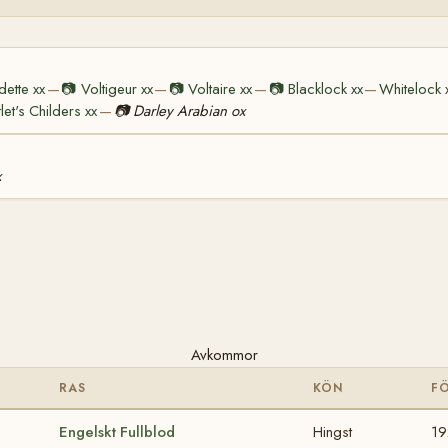
dette xx
📷
Voltigeur xx
📷
Voltaire xx
📷
Blacklock xx
Whitelock 
—
—
—
—
tlet's Childers xx
📷
Darley Arabian ox
—
x
Avkommor
RAS
KÖN
F
Engelskt Fullblod
Hingst
1