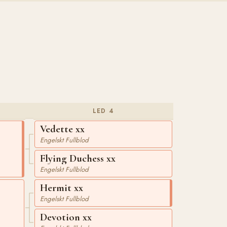
LED 4
Vedette xx
Engelskt Fullblod
Flying Duchess xx
Engelskt Fullblod
Hermit xx
Engelskt Fullblod
Devotion xx