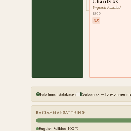
Charity xx
Engelskt Fullblod
1899
XX
Foto finns i databasen
Galopin xx — förekommer mer
RASSAMMANSÄTTNING
Engelskt Fullblod 100 %