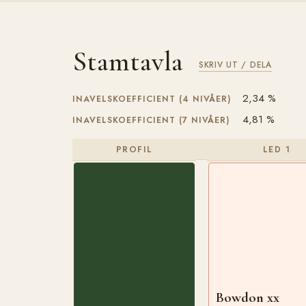
Stamtavla
SKRIV UT / DELA
2,34 %
INAVELSKOEFFICIENT (4 NIVÅER)
4,81 %
INAVELSKOEFFICIENT (7 NIVÅER)
PROFIL
LED 1
Bowdon xx