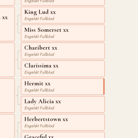
Engelskt Fullblod
King Lud xx
 xx
Engelskt Fullblod
Miss Somerset xx
Engelskt Fullblod
Charibert xx
Engelskt Fullblod
Clarissima xx
Engelskt Fullblod
Hermit xx
Engelskt Fullblod
Lady Alicia xx
Engelskt Fullblod
Herbertstown xx
Engelskt Fullblod
Graceful xx