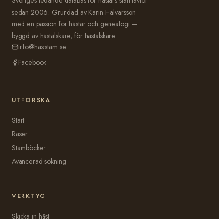
Sveriges ledande databas för hästars stamtavlor
sedan 2006. Grundad av Karin Halvarsson
med en passion för hästar och genealogi —
byggd av hästälskare, för hästälskare.
info@haststam.se
Facebook
UTFORSKA
Start
Raser
Stamböcker
Avancerad sökning
VERKTYG
Skicka in häst