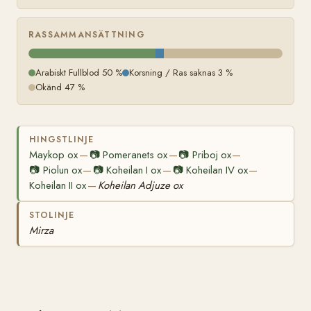
RASSAMMANSÄTTNING
Arabiskt Fullblod 50 %
Korsning / Ras saknas 3 %
Okänd 47 %
HINGSTLINJE
Maykop ox
📷
Pomeranets ox
📷
Priboj ox
—
—
—
📷
Piolun ox
📷
Koheilan I ox
📷
Koheilan IV ox
—
—
—
Koheilan II ox
Koheilan Adjuze ox
—
STOLINJE
Mirza