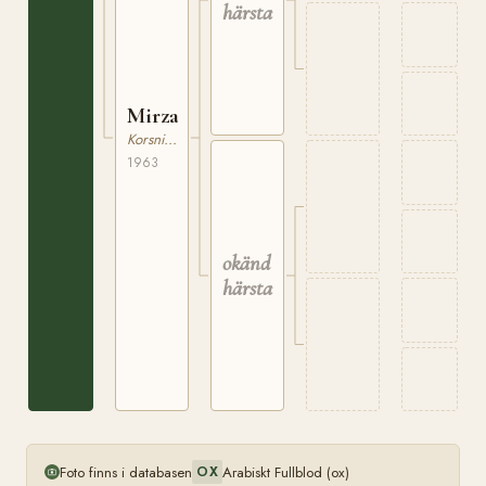
härstamning
Mirza
Korsning / Ras saknas
1963
okänd
härstamning
Foto finns i databasen
Arabiskt Fullblod (ox)
OX