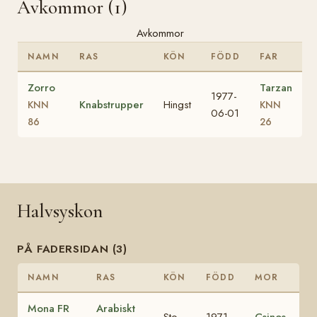
Avkommor (1)
Avkommor
NAMN
RAS
KÖN
FÖDD
FAR
Zorro
Tarzan
1977-
Knabstrupper
Hingst
KNN
KNN
06-01
86
26
Halvsyskon
PÅ FADERSIDAN (3)
NAMN
RAS
KÖN
FÖDD
MOR
Mona FR
Arabiskt
Sto
1971
Csinos