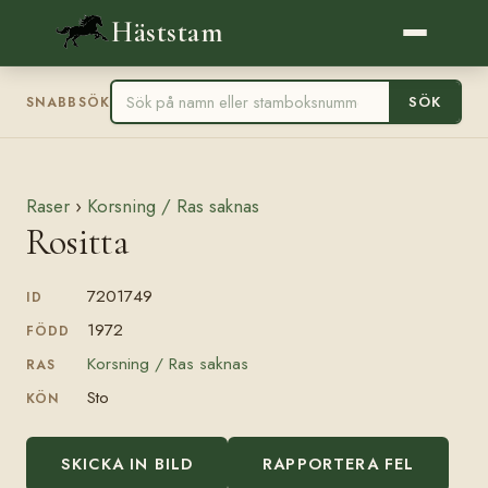
Häststam
SÖK
SNABBSÖK
Raser
›
Korsning / Ras saknas
Rositta
7201749
ID
1972
FÖDD
Korsning / Ras saknas
RAS
Sto
KÖN
SKICKA IN BILD
RAPPORTERA FEL