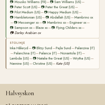
📷
Mousko Williams (FR)
📷
Sam Williams (US)
—
—
📷
Peter Scott (US)
📷
Peter the Great (US)
—
—
📷
Pilot Medium (US)
📷
Happy Medium (US)
—
—
📷
Hambletonian (US)
📷
Abdallah (US)
Mambrino xx
—
—
📷
Messenger xx
📷
Mambrino xx
Engineer xx
—
—
—
—
📷
Sampson xx
Blaze xx
📷
Flying Childers xx
—
—
—
📷
Darley Arabian ox
STOLINJE
Inka Håleryd
📷
Blitzy Sund
Pejla Sund
Palanzina (IT)
—
—
—
Palanchina (IT)
Palanca (IT)
Nonantola (IT)
—
—
—
—
Lambda (US)
📷
Natalie the Great (US)
Wrytha (US)
—
—
—
Nannine (US)
Christine (US)
Kate (US)
—
—
Halvsyskon