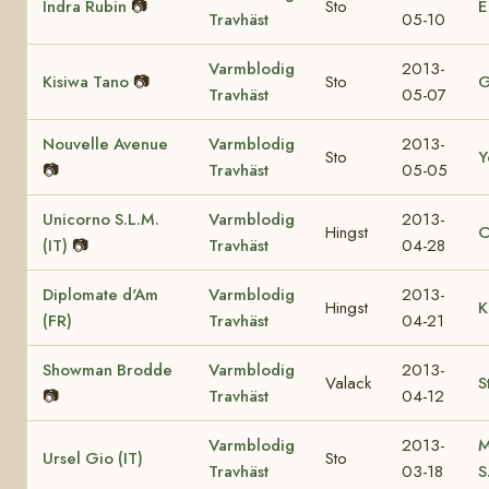
Indra Rubin
📷
Sto
E
Travhäst
05-10
Varmblodig
2013-
Kisiwa Tano
📷
Sto
G
Travhäst
05-07
Nouvelle Avenue
Varmblodig
2013-
Sto
Y
📷
Travhäst
05-05
Unicorno S.L.M.
Varmblodig
2013-
Hingst
C
(IT)
📷
Travhäst
04-28
Diplomate d'Am
Varmblodig
2013-
Hingst
K
(FR)
Travhäst
04-21
Showman Brodde
Varmblodig
2013-
Valack
S
📷
Travhäst
04-12
Varmblodig
2013-
M
Ursel Gio (IT)
Sto
Travhäst
03-18
S