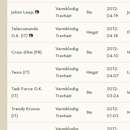
Varmblodig
2012-
Jolinn Leejs
📷
Sto
J
Travhäst
04-19
Telecomando
Varmblodig
2012-
Hingst
F
O.K. (IT)
📷
Travhäst
04-18
Varmblodig
2012-
Croix d'Am (FR)
Sto
N
Travhäst
04-10
Varmblodig
2012-
Tesio (IT)
Hingst
L
Travhäst
04-07
Task Force O.K.
Varmblodig
2012-
Sto
I
(IT)
Travhäst
03-24
Trendy Kronos
Varmblodig
2012-
Sto
M
(IT)
Travhäst
01-03
Varmblodig
2011-