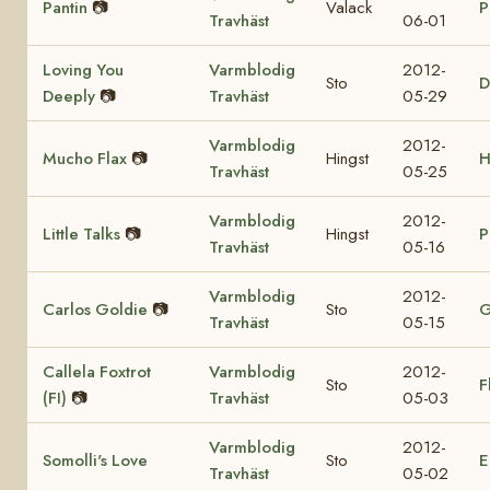
Pantin
📷
Valack
P
Travhäst
06-01
Loving You
Varmblodig
2012-
Sto
D
Deeply
📷
Travhäst
05-29
Varmblodig
2012-
Mucho Flax
📷
Hingst
H
Travhäst
05-25
Varmblodig
2012-
Little Talks
📷
Hingst
P
Travhäst
05-16
Varmblodig
2012-
Carlos Goldie
📷
Sto
G
Travhäst
05-15
Callela Foxtrot
Varmblodig
2012-
Sto
F
(FI)
📷
Travhäst
05-03
Varmblodig
2012-
Somolli's Love
Sto
E
Travhäst
05-02