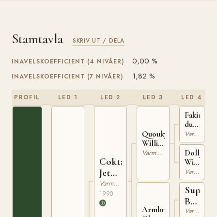
Stamtavla
SKRIV UT / DELA
0,00 %
INAVELSKOEFFICIENT (4 NIVÅER)
1,82 %
INAVELSKOEFFICIENT (7 NIVÅER)
PROFIL
LED 1
LED 2
LED 3
LED 4
Fakir
du
Vivier
Quouky
Varmblodig Travhäst
(FR)
Williams
(FR)
Dolly
Varmblodig Travhäst
Coktail
Williams
(FR)
Jet
Varmblodig Travhäst
(FR)
Varmblodig Travhäst
Super
1990
Bowl
Armbro
Varmblodig Travhäst
(US)