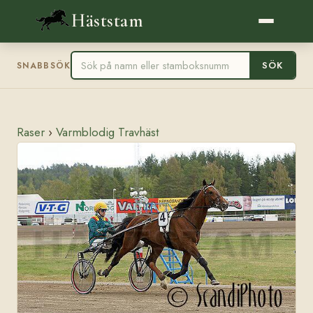
Häststam
SÖK
SNABBSÖK
Raser
›
Varmblodig Travhäst