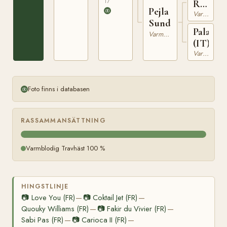
17
R.L.
Pejla
Varmblodig Travhäst
(FR)
Sund
Palanzi
Varmblodig Travhäst
(IT)
Varmblodig Travhäst
Foto finns i databasen
RASSAMMANSÄTTNING
Varmblodig Travhäst 100 %
HINGSTLINJE
📷
Love You (FR)
📷
Coktail Jet (FR)
—
—
Quouky Williams (FR)
📷
Fakir du Vivier (FR)
—
—
Sabi Pas (FR)
📷
Carioca II (FR)
—
—