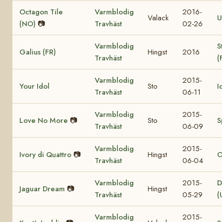
Octagon Tile
Varmblodig
2016-
Valack
U
(NO)
📷
Travhäst
02-26
Varmblodig
S
Galius (FR)
Hingst
2016
Travhäst
(
Varmblodig
2015-
Your Idol
Sto
I
Travhäst
06-11
Varmblodig
2015-
Love No More
📷
Sto
S
Travhäst
06-09
Varmblodig
2015-
Ivory di Quattro
📷
Hingst
O
Travhäst
06-04
Varmblodig
2015-
D
Jaguar Dream
📷
Hingst
Travhäst
05-29
(
Varmblodig
2015-