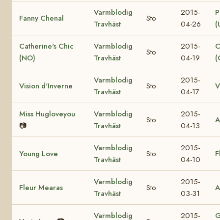
Varmblodig
2015-
P
Fanny Chenal
Sto
Travhäst
04-26
(
Catherine's Chic
Varmblodig
2015-
C
Sto
(NO)
Travhäst
04-19
(
Varmblodig
2015-
Vision d'Inverne
Sto
V
Travhäst
04-17
Miss Hugloveyou
Varmblodig
2015-
Sto
A
📷
Travhäst
04-13
Varmblodig
2015-
Young Love
Sto
F
Travhäst
04-10
Varmblodig
2015-
Fleur Mearas
Sto
A
Travhäst
03-31
Varmblodig
2015-
G