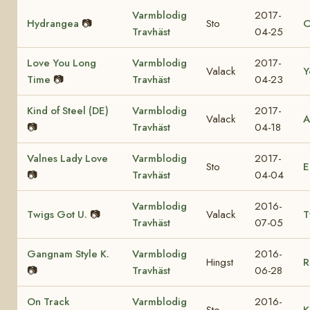
Varmblodig
2017-
Hydrangea
📷
Sto
C
Travhäst
04-25
Love You Long
Varmblodig
2017-
Valack
Y
Time
📷
Travhäst
04-23
Kind of Steel (DE)
Varmblodig
2017-
Valack
A
📷
Travhäst
04-18
Valnes Lady Love
Varmblodig
2017-
Sto
E
📷
Travhäst
04-04
Varmblodig
2016-
Twigs Got U.
📷
Valack
T
Travhäst
07-05
Gangnam Style K.
Varmblodig
2016-
Hingst
R
📷
Travhäst
06-28
On Track
Varmblodig
2016-
Sto
K