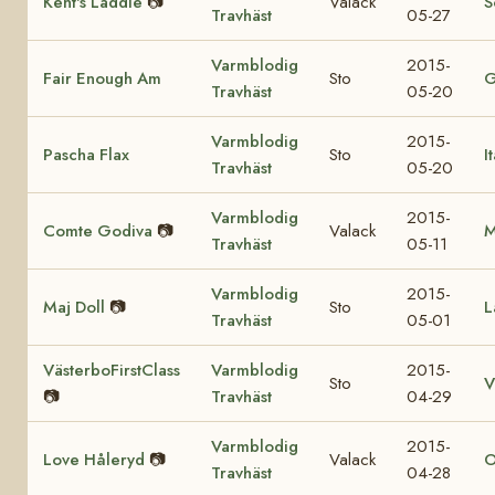
Kent's Laddie
📷
Valack
S
Travhäst
05-27
Varmblodig
2015-
Fair Enough Am
Sto
G
Travhäst
05-20
Varmblodig
2015-
Pascha Flax
Sto
I
Travhäst
05-20
Varmblodig
2015-
Comte Godiva
📷
Valack
M
Travhäst
05-11
Varmblodig
2015-
Maj Doll
📷
Sto
L
Travhäst
05-01
VästerboFirstClass
Varmblodig
2015-
Sto
V
📷
Travhäst
04-29
Varmblodig
2015-
Love Håleryd
📷
Valack
O
Travhäst
04-28