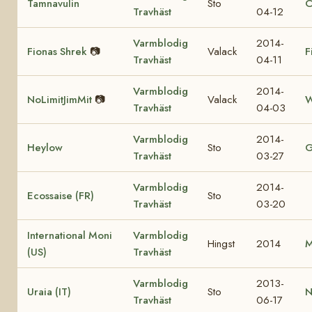
Tamnavulin
Sto
C
Travhäst
04-12
Varmblodig
2014-
Fionas Shrek
📷
Valack
F
Travhäst
04-11
Varmblodig
2014-
NoLimitJimMit
📷
Valack
W
Travhäst
04-03
Varmblodig
2014-
Heylow
Sto
G
Travhäst
03-27
Varmblodig
2014-
Ecossaise (FR)
Sto
Travhäst
03-20
International Moni
Varmblodig
Hingst
2014
M
(US)
Travhäst
Varmblodig
2013-
Uraia (IT)
Sto
N
Travhäst
06-17