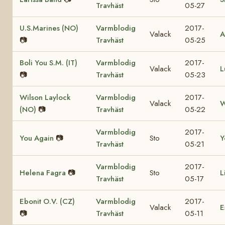
Travhäst
05-27
U.S.Marines (NO)
Varmblodig
2017-
Valack
A
📷
Travhäst
05-25
Boli You S.M. (IT)
Varmblodig
2017-
Valack
L
📷
Travhäst
05-23
Wilson Laylock
Varmblodig
2017-
Valack
W
(NO)
📷
Travhäst
05-22
Varmblodig
2017-
You Again
📷
Sto
Y
Travhäst
05-21
Varmblodig
2017-
Helena Fagra
📷
Sto
L
Travhäst
05-17
Ebonit O.V. (CZ)
Varmblodig
2017-
Valack
E
📷
Travhäst
05-11