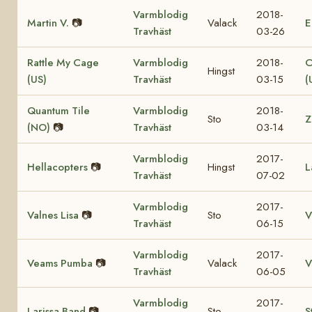
Varmblodig
2018-
Martin V.
📷
Valack
E
Travhäst
03-26
Rattle My Cage
Varmblodig
2018-
C
Hingst
(US)
Travhäst
03-15
(
Quantum Tile
Varmblodig
2018-
Sto
Z
(NO)
📷
Travhäst
03-14
Varmblodig
2017-
Hellacopters
📷
Hingst
L
Travhäst
07-02
Varmblodig
2017-
Valnes Lisa
📷
Sto
V
Travhäst
06-15
Varmblodig
2017-
Veams Pumba
📷
Valack
V
Travhäst
06-05
Varmblodig
2017-
Larissa Band
📷
Sto
S