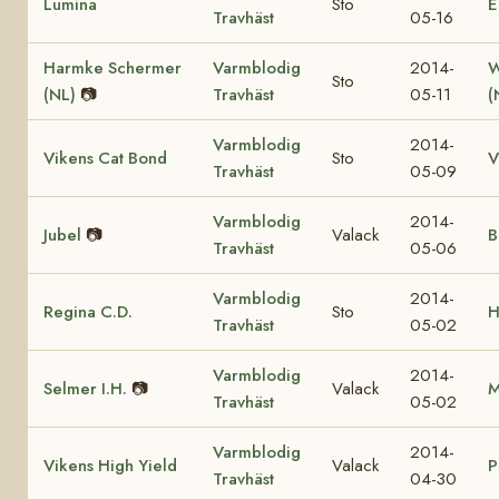
Lumina
Sto
E
Travhäst
05-16
Harmke Schermer
Varmblodig
2014-
W
Sto
(NL)
📷
Travhäst
05-11
(
Varmblodig
2014-
Vikens Cat Bond
Sto
V
Travhäst
05-09
Varmblodig
2014-
Jubel
📷
Valack
B
Travhäst
05-06
Varmblodig
2014-
Regina C.D.
Sto
H
Travhäst
05-02
Varmblodig
2014-
Selmer I.H.
📷
Valack
M
Travhäst
05-02
Varmblodig
2014-
Vikens High Yield
Valack
P
Travhäst
04-30