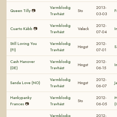
Varmblodig
2013-
Queen Tilly
📷
Sto
F
Travhäst
03-03
Varmblodig
2012-
Cuarto Käbb
📷
Valack
I
Travhäst
07-04
Still Loving You
Varmblodig
2012-
Hingst
S
(FI)
Travhäst
07-01
Cash Hanover
Varmblodig
2012-
Hingst
I
(DE)
Travhäst
06-15
Varmblodig
2012-
Sanda Love (NO)
Hingst
J
Travhäst
06-07
Hankypanky
Varmblodig
2012-
M
Sto
Frances
📷
Travhäst
06-05
(
Varmblodig
2012-