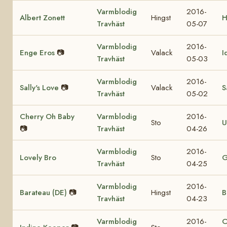
Varmblodig
2016-
Albert Zonett
Hingst
H
Travhäst
05-07
Varmblodig
2016-
Enge Eros
📷
Valack
I
Travhäst
05-03
Varmblodig
2016-
Sally's Love
📷
Valack
S
Travhäst
05-02
Cherry Oh Baby
Varmblodig
2016-
Sto
U
📷
Travhäst
04-26
Varmblodig
2016-
Lovely Bro
Sto
G
Travhäst
04-25
Varmblodig
2016-
Barateau (DE)
📷
Hingst
B
Travhäst
04-23
Varmblodig
2016-
C