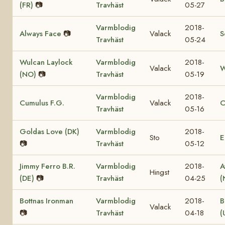
(FR)
📷
Travhäst
05-27
Varmblodig
2018-
Always Face
📷
Valack
S
Travhäst
05-24
Wulcan Laylock
Varmblodig
2018-
Valack
W
(NO)
📷
Travhäst
05-19
Varmblodig
2018-
Cumulus F.G.
Valack
C
Travhäst
05-16
Goldas Love (DK)
Varmblodig
2018-
Sto
E
📷
Travhäst
05-12
Jimmy Ferro B.R.
Varmblodig
2018-
A
Hingst
(DE)
📷
Travhäst
04-25
(
Bottnas Ironman
Varmblodig
2018-
B
Valack
📷
Travhäst
04-18
(