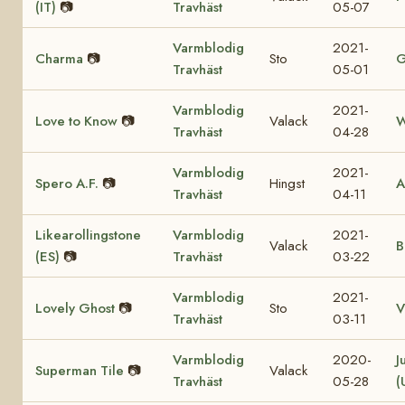
(IT)
📷
Travhäst
05-07
Varmblodig
2021-
Charma
📷
Sto
G
Travhäst
05-01
Varmblodig
2021-
Love to Know
📷
Valack
W
Travhäst
04-28
Varmblodig
2021-
Spero A.F.
📷
Hingst
A
Travhäst
04-11
Likearollingstone
Varmblodig
2021-
Valack
B
(ES)
📷
Travhäst
03-22
Varmblodig
2021-
Lovely Ghost
📷
Sto
V
Travhäst
03-11
Varmblodig
2020-
J
Superman Tile
📷
Valack
Travhäst
05-28
(