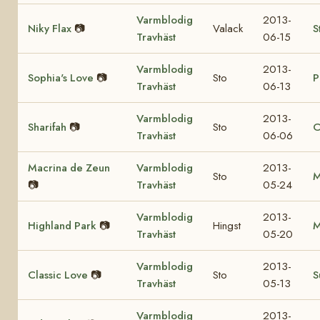
Varmblodig
2013-
Niky Flax
📷
Valack
S
Travhäst
06-15
Varmblodig
2013-
Sophia's Love
📷
Sto
P
Travhäst
06-13
Varmblodig
2013-
Sharifah
📷
Sto
C
Travhäst
06-06
Macrina de Zeun
Varmblodig
2013-
Sto
M
📷
Travhäst
05-24
Varmblodig
2013-
Highland Park
📷
Hingst
M
Travhäst
05-20
Varmblodig
2013-
Classic Love
📷
Sto
S
Travhäst
05-13
Varmblodig
2013-