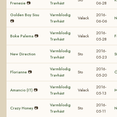
Frenesie
📷
Travhäst
06-28
Golden Boy Sisu
Varmblodig
2016-
Valack
N
📷
Travhäst
06-06
Varmblodig
2016-
Boke Palema
📷
Valack
F
Travhäst
05-28
Varmblodig
2016-
New Direction
Sto
S
Travhäst
05-23
Varmblodig
2016-
Florianne
📷
Sto
Ö
Travhäst
05-20
Varmblodig
2016-
Amancio (IT)
📷
Valack
M
Travhäst
05-13
Varmblodig
2016-
Crazy Honey
📷
Sto
N
Travhäst
05-11