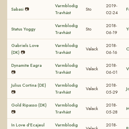
Varmblodig
2019-
Sabasi
📷
Sto
F
Travhäst
02-24
Varmblodig
2018-
Status Yoggy
Sto
Y
Travhäst
06-19
Gabriels Love
Varmblodig
2018-
Valack
C
(DK)
📷
Travhäst
06-16
Dynamite Eagra
Varmblodig
2018-
Valack
V
📷
Travhäst
06-01
Julius Cortina (DE)
Varmblodig
2018-
Valack
J
📷
Travhäst
05-29
Gold Ripasso (DK)
Varmblodig
2018-
Valack
M
📷
Travhäst
05-28
In Love d'Ecajeul
Varmblodig
2018-
Valack
B