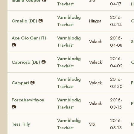
Indine Keeper
📷
Sto
Travhäst
04-17
(
Varmblodig
2016-
Ornello (DE)
📷
Hingst
O
Travhäst
04-14
Ace Gio Gar (IT)
Varmblodig
2016-
Valack
S
📷
Travhäst
04-08
Varmblodig
2016-
Caprioso (DE)
📷
Valack
C
Travhäst
04-02
Varmblodig
2016-
Campari
📷
Valack
F
Travhäst
03-30
Forcebewithyou
Varmblodig
2016-
Valack
P
📷
Travhäst
03-15
Varmblodig
2016-
Tess Tilly
Sto
I
Travhäst
03-13