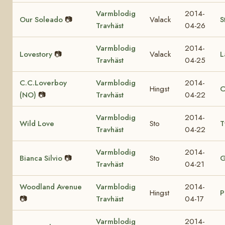
Varmblodig
2014-
Our Soleado
📷
Valack
S
Travhäst
04-26
Varmblodig
2014-
Lovestory
📷
Valack
L
Travhäst
04-25
C.C.Loverboy
Varmblodig
2014-
Hingst
C
(NO)
📷
Travhäst
04-22
Varmblodig
2014-
Wild Love
Sto
T
Travhäst
04-22
Varmblodig
2014-
Bianca Silvio
📷
Sto
G
Travhäst
04-21
Woodland Avenue
Varmblodig
2014-
Hingst
P
📷
Travhäst
04-17
Varmblodig
2014-