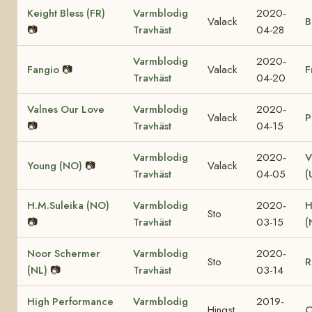
Keight Bless (FR)
Varmblodig
2020-
Valack
B
📷
Travhäst
04-28
Varmblodig
2020-
Fangio
📷
Valack
F
Travhäst
04-20
Valnes Our Love
Varmblodig
2020-
Valack
P
📷
Travhäst
04-15
Varmblodig
2020-
V
Young (NO)
📷
Valack
Travhäst
04-05
(
H.M.Suleika (NO)
Varmblodig
2020-
H
Sto
📷
Travhäst
03-15
(
Noor Schermer
Varmblodig
2020-
Sto
R
(NL)
📷
Travhäst
03-14
High Performance
Varmblodig
2019-
Hingst
C