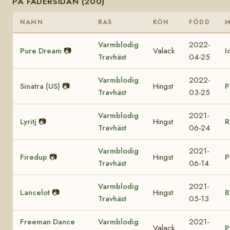
PÅ FADERSIDAN (200)
NAMN
RAS
KÖN
FÖDD
Varmblodig
2022-
Pure Dream
📷
Valack
I
Travhäst
04-25
Varmblodig
2022-
Sinatra (US)
📷
Hingst
P
Travhäst
03-25
Varmblodig
2021-
Lyritj
📷
Hingst
R
Travhäst
06-24
Varmblodig
2021-
Firedup
📷
Hingst
P
Travhäst
06-14
Varmblodig
2021-
Lancelot
📷
Hingst
B
Travhäst
05-13
Freeman Dance
Varmblodig
2021-
Valack
P