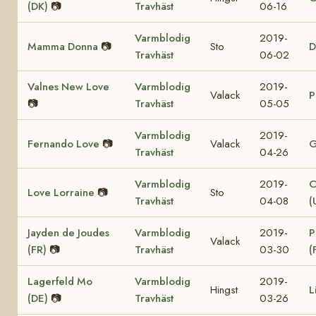
(DK)
📷
Travhäst
06-16
Varmblodig
2019-
Mamma Donna
📷
Sto
D
Travhäst
06-02
Valnes New Love
Varmblodig
2019-
Valack
P
📷
Travhäst
05-05
Varmblodig
2019-
Fernando Love
📷
Valack
G
Travhäst
04-26
Varmblodig
2019-
C
Love Lorraine
📷
Sto
Travhäst
04-08
(
Jayden de Joudes
Varmblodig
2019-
P
Valack
(FR)
📷
Travhäst
03-30
(
Lagerfeld Mo
Varmblodig
2019-
Hingst
L
(DE)
📷
Travhäst
03-26