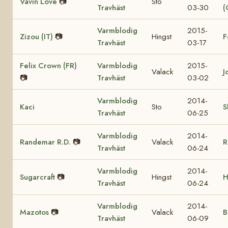
Vavin Love
📷
Sto
Travhäst
03-30
(
Varmblodig
2015-
Zizou (IT)
📷
Hingst
F
Travhäst
03-17
Felix Crown (FR)
Varmblodig
2015-
Valack
J
📷
Travhäst
03-02
Varmblodig
2014-
Kaci
Sto
S
Travhäst
06-25
Varmblodig
2014-
Randemar R.D.
📷
Valack
R
Travhäst
06-24
Varmblodig
2014-
Sugarcraft
📷
Hingst
H
Travhäst
06-24
Varmblodig
2014-
Mazotos
📷
Valack
B
Travhäst
06-09