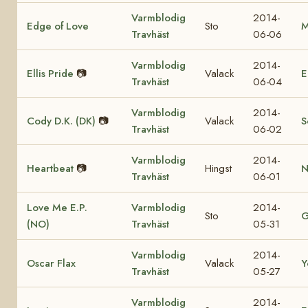
Varmblodig
2014-
Edge of Love
Sto
M
Travhäst
06-06
Varmblodig
2014-
Ellis Pride
📷
Valack
E
Travhäst
06-04
Varmblodig
2014-
Cody D.K. (DK)
📷
Valack
S
Travhäst
06-02
Varmblodig
2014-
Heartbeat
📷
Hingst
N
Travhäst
06-01
Love Me E.P.
Varmblodig
2014-
Sto
G
(NO)
Travhäst
05-31
Varmblodig
2014-
Oscar Flax
Valack
Y
Travhäst
05-27
Varmblodig
2014-