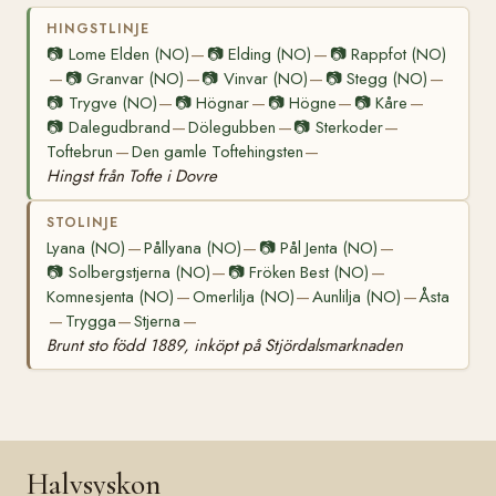
HINGSTLINJE
📷
Lome Elden (NO)
📷
Elding (NO)
📷
Rappfot (NO)
—
—
📷
Granvar (NO)
📷
Vinvar (NO)
📷
Stegg (NO)
—
—
—
—
📷
Trygve (NO)
📷
Högnar
📷
Högne
📷
Kåre
—
—
—
—
📷
Dalegudbrand
Dölegubben
📷
Sterkoder
—
—
—
Toftebrun
Den gamle Toftehingsten
—
—
Hingst från Tofte i Dovre
STOLINJE
Lyana (NO)
Pållyana (NO)
📷
Pål Jenta (NO)
—
—
—
📷
Solbergstjerna (NO)
📷
Fröken Best (NO)
—
—
Komnesjenta (NO)
Omerlilja (NO)
Aunlilja (NO)
Åsta
—
—
—
Trygga
Stjerna
—
—
—
Brunt sto född 1889, inköpt på Stjördalsmarknaden
Halvsyskon