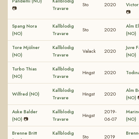
Pandemi (NO)
Kallblodig
Sto
2020
Victor
📷
Travare
📷
Spang Nora
Kallblodig
Alm El
Sto
2020
(NO)
Travare
(NO)
Tore Mjölner
Kallblodig
Juve F
Valack
2020
(NO)
Travare
(NO)
Turbo Thias
Kallblodig
Hingst
2020
Todin
(NO)
Travare
Kallblodig
Alm B
Wilfred (NO)
Hingst
2020
Travare
(NO)
Aske Balder
Kallblodig
2019-
Marine
Hingst
(NO)
📷
Travare
06-07
(NO)
Brenne Britt
Kallblodig
Brenn
Sto
2019