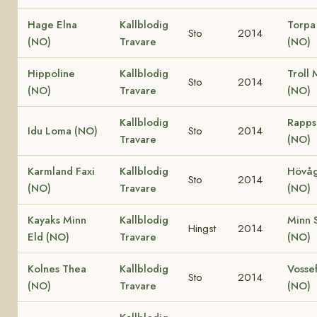
Hage Elna
Kallblodig
Torpa
Sto
2014
(NO)
Travare
(NO)
Hippoline
Kallblodig
Troll 
Sto
2014
(NO)
Travare
(NO)
Kallblodig
Rapps
Idu Loma (NO)
Sto
2014
Travare
(NO)
Karmland Faxi
Kallblodig
Hövåg
Sto
2014
(NO)
Travare
(NO)
Kayaks Minn
Kallblodig
Minn S
Hingst
2014
Eld (NO)
Travare
(NO)
Kolnes Thea
Kallblodig
Vossef
Sto
2014
(NO)
Travare
(NO)