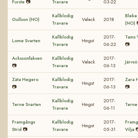
Furste
📷
Travare
03-22
Kallblodig
Bleke
Gullson (NO)
Valack
2018
Travare
(NO)
Kallblodig
2017-
Tams 
Lome Svarten
Hingst
Travare
06-22
📷
Ackssonfaksen
Kallblodig
2017-
Valack
Järvsö
📷
Travare
06-13
Zäta Hegero
Kallblodig
2017-
Zara 
Hingst
📷
Travare
06-13
📷
Kallblodig
2017-
Terne Svarten
Hingst
Terne
Travare
06-11
Framgångs
Kallblodig
2017-
Framg
Hingst
Strid
📷
Travare
05-31
Vilja
