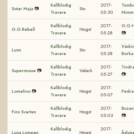
Kallblodig
2017-
Tomb
Sotar Maja
📷
Sto
Travare
05-30
Mimm
Kallblodig
2017-
G.G.H
G.G.Rebell
Hingst
Travare
05-28
📷
Kallblodig
2017-
Väski
Lumi
Sto
Travare
05-28
Borka
Kallblodig
2017-
Tindr
Supermusse
📷
Valack
Travare
05-27
📷
Kallblodig
2017-
Lomelino
📷
Hingst
Pedra
Travare
05-07
Kallblodig
2017-
Buzan
Finn Svarten
Hingst
Travare
05-03
📷
Kallblodig
2017-
Luna Lumpen
Hingst
Åslun