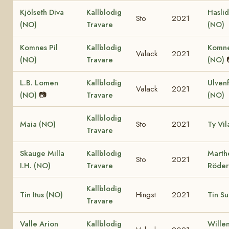
Kjölseth Diva
Kallblodig
Hasli
Sto
2021
(NO)
Travare
(NO)
Komnes Pil
Kallblodig
Komne
Valack
2021
(NO)
Travare
(NO)
L.B. Lomen
Kallblodig
Ulven
Valack
2021
(NO)
📷
Travare
(NO)
Kallblodig
Maia (NO)
Sto
2021
Ty Vil
Travare
Skauge Milla
Kallblodig
Marth
Sto
2021
I.H. (NO)
Travare
Röder
Kallblodig
Tin Itus (NO)
Hingst
2021
Tin Su
Travare
Valle Arion
Kallblodig
Wille