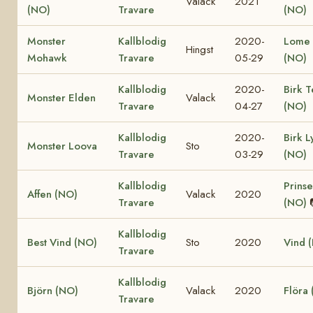
Valack
2021
(NO)
Travare
(NO)
Monster
Kallblodig
2020-
Lome 
Hingst
Mohawk
Travare
05-29
(NO)
Kallblodig
2020-
Birk T
Monster Elden
Valack
Travare
04-27
(NO)
Kallblodig
2020-
Birk L
Monster Loova
Sto
Travare
03-29
(NO)
Kallblodig
Prinse
Affen (NO)
Valack
2020
Travare
(NO)
Kallblodig
Best Vind (NO)
Sto
2020
Vind 
Travare
Kallblodig
Björn (NO)
Valack
2020
Flöra
Travare