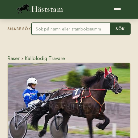
Häststam
SÖK
SNABBSÖK
Raser
›
Kallblodig Travare