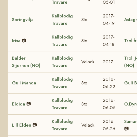
Travare
05-01
Kallblodig
2017-
Springvilja
Sto
Astag
Travare
04-19
Kallblodig
2017-
Irisa
📷
Sto
Trollf
Travare
04-18
Balder
Kallblodig
Troll 
Valack
2017
Stjernen (NO)
Travare
(NO)
Kallblodig
2016-
Guli Manda
Sto
Guli B
Travare
06-22
Kallblodig
2016-
Eldida
📷
Sto
O.Dyr
Travare
06-05
Kallblodig
2016-
Saman
Lill Elden
📷
Valack
Travare
05-26
📷