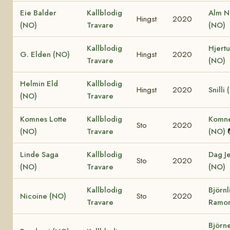
Eie Balder
Kallblodig
Alm N
Hingst
2020
(NO)
Travare
(NO)
Kallblodig
Hjertu
G. Elden (NO)
Hingst
2020
Travare
(NO)
Helmin Eld
Kallblodig
Hingst
2020
Snilli
(NO)
Travare
Komnes Lotte
Kallblodig
Komne
Sto
2020
(NO)
Travare
(NO)
Linde Saga
Kallblodig
Dag J
Sto
2020
(NO)
Travare
(NO)
Kallblodig
Björnl
Nicoine (NO)
Sto
2020
Travare
Ramon
Björn