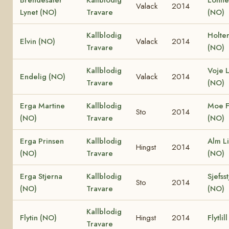
Valack
2014
Lynet (NO)
Travare
(NO)
Kallblodig
Holte
Elvin (NO)
Valack
2014
Travare
(NO)
Kallblodig
Voje L
Endelig (NO)
Valack
2014
Travare
(NO)
Erga Martine
Kallblodig
Moe F
Sto
2014
(NO)
Travare
(NO)
Erga Prinsen
Kallblodig
Alm L
Hingst
2014
(NO)
Travare
(NO)
Erga Stjerna
Kallblodig
Sjefss
Sto
2014
(NO)
Travare
(NO)
Kallblodig
Flytin (NO)
Hingst
2014
Flytlil
Travare