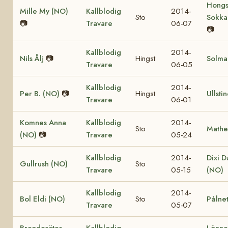
Hongs
Mille My (NO)
Kallblodig
2014-
Sto
Sokka
📷
Travare
06-07
📷
Kallblodig
2014-
Nils Ålj
📷
Hingst
Solma
Travare
06-05
Kallblodig
2014-
Per B. (NO)
📷
Hingst
Ullsti
Travare
06-01
Komnes Anna
Kallblodig
2014-
Sto
Mathe
(NO)
📷
Travare
05-24
Kallblodig
2014-
Dixi D
Gullrush (NO)
Sto
Travare
05-15
(NO)
Kallblodig
2014-
Bol Eldi (NO)
Sto
Pålnet
Travare
05-07
Brendesäter
Kallblodig
Lönne