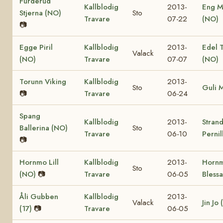
Furderud
Kallblodig
2013-
Eng M
Stjerna (NO)
Sto
Travare
07-22
(NO)
📷
Egge Piril
Kallblodig
2013-
Edel 
Valack
(NO)
Travare
07-07
(NO)
Torunn Viking
Kallblodig
2013-
Sto
Guli 
📷
Travare
06-24
Spang
Kallblodig
2013-
Stran
Ballerina (NO)
Sto
Travare
06-10
Pernil
📷
Hornmo Lill
Kallblodig
2013-
Horn
Sto
(NO)
📷
Travare
06-05
Bless
Åli Gubben
Kallblodig
2013-
Valack
Jin Jo 
(17)
📷
Travare
06-05