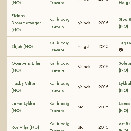
(NO)
Travare
Helga
Eldens
Kallblodig
Stee 
Drömmefanger
Valack
2015
Travare
(NO)
(NO)
Kallblodig
Tarja
Elijah (NO)
Hingst
2015
Travare
📷
Gompens Ellar
Kallblodig
Soleb
Valack
2015
(NO)
Travare
(NO)
Hesby Vilter
Kallblodig
Lykkel
Valack
2015
(NO)
Travare
(NO)
Lome Lykke
Kallblodig
Lome 
Sto
2015
(NO)
Travare
(NO)
Kallblodig
Art R
Ros Vilja (NO)
Sto
2015
Travare
(NO)