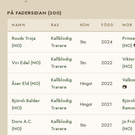
PÅ FADERSIDAN (200)
NAMN
RAS
KÖN
FÖDD
MOR
Ruuds Troja
Kallblodig
Prinse
Sto
2024
(NO)
Travare
(NO)
Kallblodig
Viktor
Viri Edel (NO)
Sto
2022
Travare
(NO)
Kallblodig
Valbo
Åser Eld (NO)
Hingst
2022
Travare
📷
Björnli Balder
Kallblodig
Björnl
Hingst
2021
(NO)
Travare
Ramon
Doris A.C.
Kallblodig
Jo Fr
Sto
2021
(NO)
Travare
(NO)