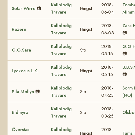
Kallblodig
2018-
Tomb
Sotar Wirre
📷
Hingst
Travare
06-04
Mimm
Kallblodig
2018-
Zara 
Räzern
Hingst
Travare
06-03
📷
Kallblodig
2018-
G.G.H
G.G.Sara
Sto
Travare
05-16
📷
Kallblodig
2018-
B.B.S.
Lyckorus L.K.
Hingst
Travare
05-15
📷
Kallblodig
2018-
Sorm B
Pila Mollyn
📷
Sto
Travare
04-23
(NO)
Kallblodig
2018-
Eldmyra
Sto
Olsbo
Travare
03-25
Överstas
Kallblodig
2018-
Hingst
Tams 