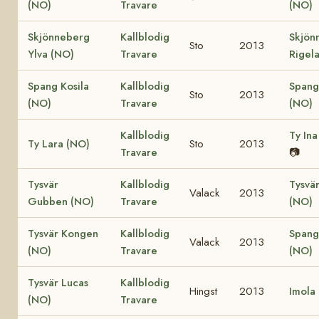
(NO)
Travare
(NO)
Skjönneberg
Kallblodig
Skjön
Sto
2013
Ylva (NO)
Travare
Rigel
Spang Kosila
Kallblodig
Spang
Sto
2013
(NO)
Travare
(NO)
Kallblodig
Ty Ina
Ty Lara (NO)
Sto
2013
Travare
📷
Tysvär
Kallblodig
Tysvär
Valack
2013
Gubben (NO)
Travare
(NO)
Tysvär Kongen
Kallblodig
Spang
Valack
2013
(NO)
Travare
(NO)
Tysvär Lucas
Kallblodig
Hingst
2013
Imola
(NO)
Travare