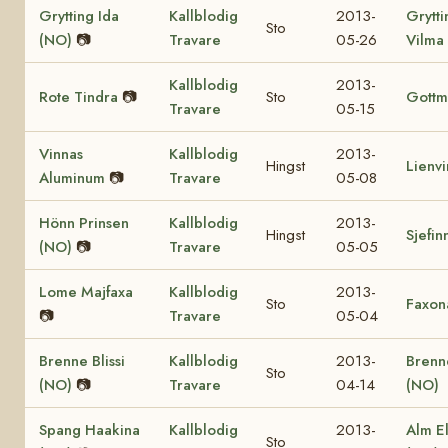
Grytting Ida
Kallblodig
2013-
Grytti
Sto
(NO)
📷
Travare
05-26
Vilma
Kallblodig
2013-
Rote Tindra
📷
Sto
Gottm
Travare
05-15
Vinnas
Kallblodig
2013-
Hingst
Lienv
Aluminum
📷
Travare
05-08
Hönn Prinsen
Kallblodig
2013-
Hingst
Sjefin
(NO)
📷
Travare
05-05
Lome Majfaxa
Kallblodig
2013-
Sto
Faxon
📷
Travare
05-04
Brenne Blissi
Kallblodig
2013-
Brenn
Sto
(NO)
📷
Travare
04-14
(NO)
Spang Haakina
Kallblodig
2013-
Alm El
Sto