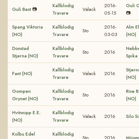
Kallblodig
2016-
Guli 
Guli Best
📷
Valack
Travare
05-15
📷
Spang Viktoria
Kallblodig
2016-
Alm El
Sto
(NO)
Travare
03-03
(NO)
Donstad
Kallblodig
Nebb
Sto
2016
Stjerna (NO)
Travare
Spika
Kallblodig
Stjern
Fant (NO)
Valack
2016
Travare
(NO)
Gompen
Kallblodig
Rise 
Sto
2016
Grynet (NO)
Travare
(NO)
Hvitsnipp E.E.
Kallblodig
Valack
2016
Silo S
(NO)
Travare
Kolbu Edel
Kallblodig
Sto
2016
Mijom