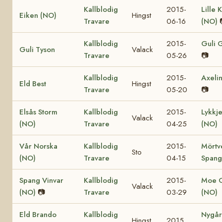
Kallblodig
2015-
Lille K
Eiken (NO)
Hingst
Travare
06-16
(NO)
Kallblodig
2015-
Guli 
Guli Tyson
Valack
Travare
05-26
📷
Kallblodig
2015-
Axelin
Eld Best
Hingst
Travare
05-20
📷
Elsås Storm
Kallblodig
2015-
Lykkje
Valack
(NO)
Travare
04-25
(NO)
Vår Norska
Kallblodig
2015-
Mörtv
Sto
(NO)
Travare
04-15
Spang
Spang Vinvar
Kallblodig
2015-
Moe 
Valack
(NO)
📷
Travare
03-29
(NO)
Eld Brando
Kallblodig
Nygå
Hingst
2015