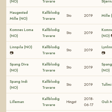
(NO)
Travare
Stjern
Haugestad
Kallblodig
Sto
2019
Mille
Mille (NO)
Travare
Komnes Loma
Kallblodig
Komne
Sto
2019
(NO)
Travare
(NO)
Linnpila (NO)
Kallblodig
Lynlin
Sto
2019
📷
Travare
📷
Spang Diva
Kallblodig
Spang
Sto
2019
(NO)
Travare
(NO)
Spang Indi
Kallblodig
Sto
2019
Tullmi
(NO)
Travare
Kallblodig
2018-
Lilleman
Hingst
Guli 
Travare
06-17