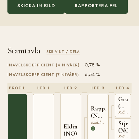
SKICKA IN BILD
RAPPORTERA FEL
Stamtavla
SKRIV UT / DELA
0,78 %
INAVELSKOEFFICIENT (4 NIVÅER)
6,54 %
INAVELSKOEFFICIENT (7 NIVÅER)
PROFIL
LED 1
LED 2
LED 3
LED 4
Granva
(NO)
Rappfot
NT
Kallblodig Travare
(NO)
52
NT
Kallblodig Travare
Stjernef
Elding
75
(NO)
(NO)
Kallblodig Travare