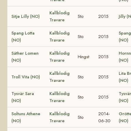
Kallblodig
Sitje Lilly (NO)
Sto
2015
Jilly (
Travare
Spang Lotta
Kallblodig
Spang
Sto
2015
(NO)
Travare
(NO)
Säther Lomen
Kallblodig
Hornne
Hingst
2015
(NO)
Travare
(NO)
Kallblodig
Lita B
Troll Vita (NO)
Sto
2015
Travare
(NO)
Tysvär Sara
Kallblodig
Tysvä
Sto
2015
(NO)
Travare
(NO)
Soltuns Athene
Kallblodig
2014-
Grött
Sto
(NO)
Travare
06-30
(NO)