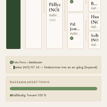
Bausso
Pållyana
(NO)
Kallblodig Travare
(NO)
Kallblodig Travare
Haakesj
1985
(NO)
Pål
Kallblodig Travare
Jenta
(NO)
Kallblodig Travare
Solbergst
T-
(NO)
25018
Kallblodig Travare
Foto finns i databasen
Jerker (NO) NT 34 — förekommer mer än en gång (linjeavel)
RASSAMMANSÄTTNING
Kallblodig Travare 100 %