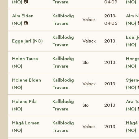
(NO)
📷
Travare
04-09
(NO)
Alm Elden
Kallblodig
2013-
Alm N
Valack
(NO)
📷
Travare
04-05
(NO)
Kallblodig
Edel J
Egge Jarl (NO)
Valack
2013
Travare
(NO)
Holen Tausa
Kallblodig
Hongs
Sto
2013
(NO)
Travare
(NO)
Holene Elden
Kallblodig
Stjern
Valack
2013
(NO)
Travare
(NO)
Holene Pila
Kallblodig
Ara Tu
Sto
2013
(NO)
Travare
(NO)
Hågå Lomen
Kallblodig
Hågå 
Valack
2013
(NO)
Travare
(NO)