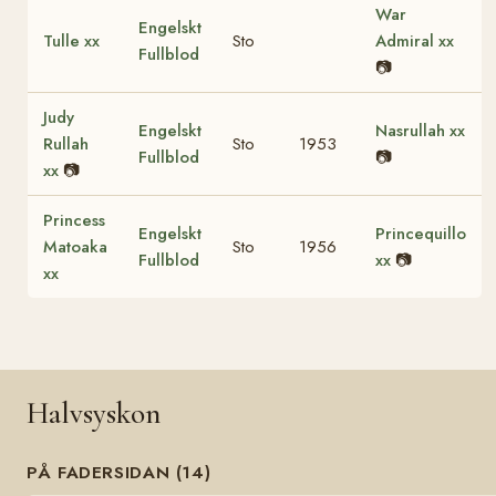
War
Engelskt
Tulle xx
Sto
Admiral xx
Fullblod
📷
Judy
Engelskt
Nasrullah xx
Rullah
Sto
1953
Fullblod
📷
xx
📷
Princess
Engelskt
Princequillo
Matoaka
Sto
1956
Fullblod
xx
📷
xx
Halvsyskon
PÅ FADERSIDAN (14)