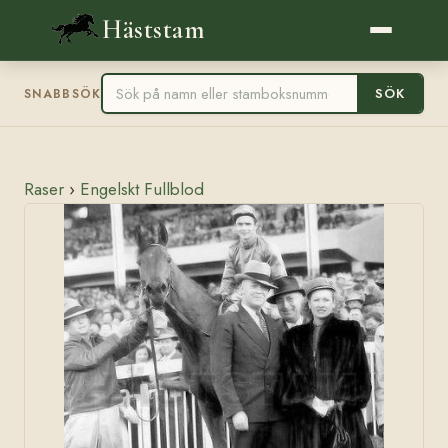
Häststam
SÖK
SNABBSÖK
Raser
›
Engelskt Fullblod