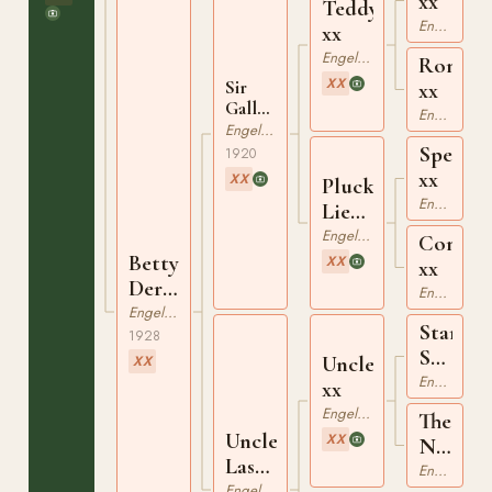
xx
Teddy
Engelskt Fullblod
xx
Engelskt Fullblod
Rondea
XX
Sir
xx
Gallahad
Engelskt Fullblod
III xx
Engelskt Fullblod
Spearm
1920
xx
XX
Plucky
Engelskt Fullblod
Liege
xx
Engelskt Fullblod
Concer
Betty
XX
xx
Derr
Engelskt Fullblod
xx
Engelskt Fullblod
Star
1928
Shoot
Uncle
XX
xx
Engelskt Fullblod
xx
Engelskt Fullblod
The
Uncle's
XX
Niece
Lassie
xx
Engelskt Fullblod
xx
Engelskt Fullblod