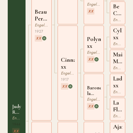
Law
Engelskt Fullblod
Be
xx
Beau
XX
Cannie
Pere
xx
Engelskt Fullblod
xx
Engelskt Fullblod
Cyllene
1927
xx
Polymelus
XX
Engelskt Fullblod
xx
Engelskt Fullblod
Maid
Cinna
XX
Marian
xx
xx
Engelskt Fullblod
Engelskt Fullblod
Ladas
1917
xx
XX
Baroness
Engelskt Fullblod
la
Fleche
Engelskt Fullblod
La
xx
Judy-
XX
Fleche
Rae
xx
Engelskt Fullblod
xx
Engelskt Fullblod
1944
Ajax
XX