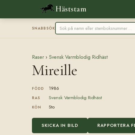
Häststam
SNABBSÖK
Raser
›
Svensk Varmblodig Ridhäst
Mireille
1986
FÖDD
Svensk Varmblodig Ridhäst
RAS
Sto
KÖN
SKICKA IN BILD
RAPPORTERA F