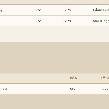
ny
Sto
1996
Glansevi
d
Sto
1998
Star Kin
KÖN
FÖD
häst
Sto
1977