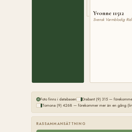
Yvonne 11512
Svensk Varmblodig Rid
Foto finns i databasen
Drabant (9) 315 — förekommer
Tomona (9) 4268 — förekommer mer än en gång (lin
RASSAMMANSÄTTNING