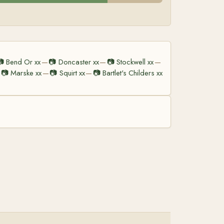
📷
Bend Or xx
📷
Doncaster xx
📷
Stockwell xx
—
—
—
📷
Marske xx
📷
Squirt xx
📷
Bartlet's Childers xx
—
—