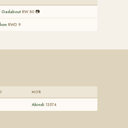
n Gadabout
📷
RW 80
gdom
RWD 9
D
MOR
Abindi
13574