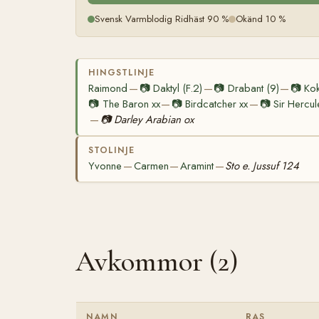
Svensk Varmblodig Ridhäst 90 %
Okänd 10 %
HINGSTLINJE
Raimond
📷
Daktyl (F.2)
📷
Drabant (9)
📷
Ko
—
—
—
📷
The Baron xx
📷
Birdcatcher xx
📷
Sir Hercul
—
—
📷
Darley Arabian ox
—
STOLINJE
Yvonne
Carmen
Aramint
Sto e. Jussuf 124
—
—
—
Avkommor (2)
NAMN
RAS