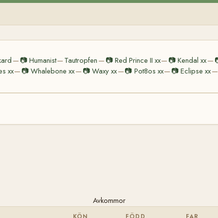
kard
📷
Humanist
Tautropfen
📷
Red Prince II xx
📷
Kendal xx
—
—
—
—
—
es xx
📷
Whalebone xx
📷
Waxy xx
📷
Pot8os xx
📷
Eclipse xx
—
—
—
—
—
Avkommor
KÖN
FÖDD
FAR