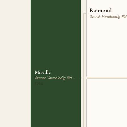
Raimond
Svensk Varmblodig Rid
Mireille
Svensk Varmblodig Ridhäst
1986