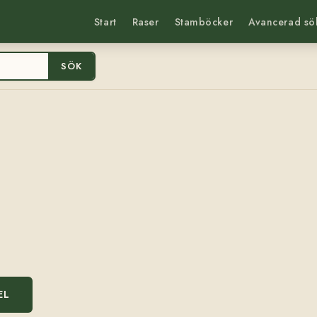
Start
Raser
Stamböcker
Avancerad sö
SÖK
EL