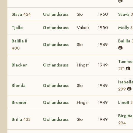
📷
Stava
Gotlandsruss
Sto
1950
Svava
424
Tjalle
Gotlandsruss
Valack
1950
Molly
3
Balilla II
Balilla
Gotlandsruss
Sto
1949
📷
400
Tummel
Blacken
Gotlandsruss
Hingst
1949
📷
271
Isabell
Blenda
Gotlandsruss
Sto
1949
📷
299
Bremer
Gotlandsruss
Hingst
1949
Linett
3
Birgitta
Britta
Gotlandsruss
Sto
1949
433
294