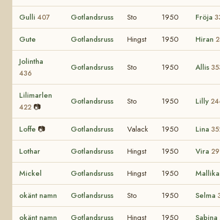
Gulli
Gotlandsruss
Sto
1950
Fröja
407
3
Gute
Gotlandsruss
Hingst
1950
Hiran
2
Jolintha
Gotlandsruss
Sto
1950
Allis
35
436
Lilimarlen
Gotlandsruss
Sto
1950
Lilly
24
📷
422
Loffe
📷
Gotlandsruss
Valack
1950
Lina
35
Lothar
Gotlandsruss
Hingst
1950
Vira
29
Mickel
Gotlandsruss
Hingst
1950
Mallik
okänt namn
Gotlandsruss
Sto
1950
Selma
okänt namn
Gotlandsruss
Hingst
1950
Sabina