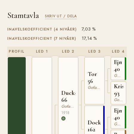
Stamtavla
SKRIV UT / DELA
7,03 %
INAVELSKOEFFICIENT (4 NIVÅER)
17,14 %
INAVELSKOEFFICIENT (7 NIVÅER)
PROFIL
LED 1
LED 2
LED 3
LED 4
Ejmund
40
Tor
Gotlandsruss
56
Kristin
Gotlandsruss
Ducke
93
66
Gotlandsruss
Gotlandsruss
Ejmund
1918
40
Docka
Gotlandsruss
162