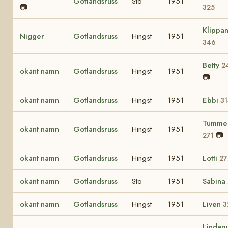
Gotlandsruss
Sto
1951
📷
325
Klippa
Nigger
Gotlandsruss
Hingst
1951
346
Betty
2
okänt namn
Gotlandsruss
Hingst
1951
📷
okänt namn
Gotlandsruss
Hingst
1951
Ebbi
3
Tummel
okänt namn
Gotlandsruss
Hingst
1951
📷
271
okänt namn
Gotlandsruss
Hingst
1951
Lotti
27
okänt namn
Gotlandsruss
Sto
1951
Sabina
okänt namn
Gotlandsruss
Hingst
1951
Liven
3
Lindagu