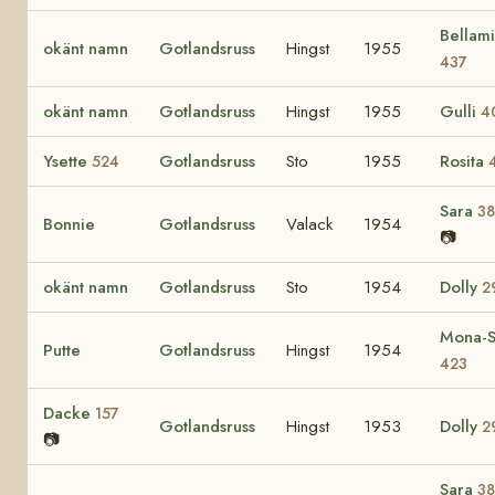
Bellami
okänt namn
Gotlandsruss
Hingst
1955
437
okänt namn
Gotlandsruss
Hingst
1955
Gulli
4
Ysette
Gotlandsruss
Sto
1955
Rosita
524
Sara
3
Bonnie
Gotlandsruss
Valack
1954
📷
okänt namn
Gotlandsruss
Sto
1954
Dolly
2
Mona-S
Putte
Gotlandsruss
Hingst
1954
423
Dacke
157
Gotlandsruss
Hingst
1953
Dolly
2
📷
Sara
3