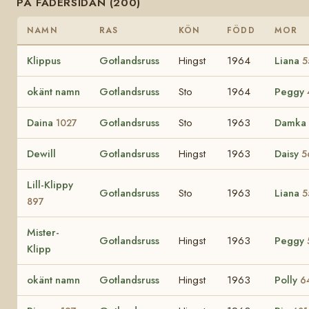
PÅ FADERSIDAN (200)
NAMN
RAS
KÖN
FÖDD
MOR
Klippus
Gotlandsruss
Hingst
1964
Liana
5
okänt namn
Gotlandsruss
Sto
1964
Peggy
Daina
Gotlandsruss
Sto
1963
Damka
1027
Dewill
Gotlandsruss
Hingst
1963
Daisy
5
Lill-Klippy
Gotlandsruss
Sto
1963
Liana
5
897
Mister-
Gotlandsruss
Hingst
1963
Peggy
Klipp
okänt namn
Gotlandsruss
Hingst
1963
Polly
6