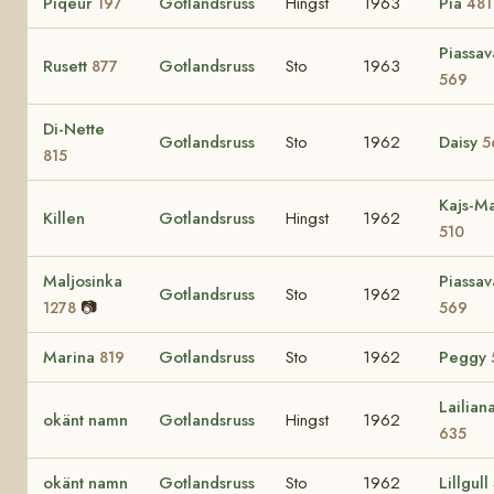
Piqeur
Gotlandsruss
Hingst
1963
Pia
197
481
Piassav
Rusett
Gotlandsruss
Sto
1963
877
569
Di-Nette
Gotlandsruss
Sto
1962
Daisy
5
815
Kajs-Ma
Killen
Gotlandsruss
Hingst
1962
510
Maljosinka
Piassav
Gotlandsruss
Sto
1962
📷
1278
569
Marina
Gotlandsruss
Sto
1962
Peggy
819
Lailian
okänt namn
Gotlandsruss
Hingst
1962
635
okänt namn
Gotlandsruss
Sto
1962
Lillgull