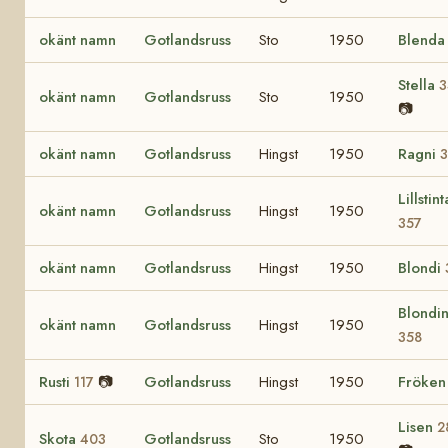
okänt namn
Gotlandsruss
Sto
1950
Blend
Stella
3
okänt namn
Gotlandsruss
Sto
1950
📷
okänt namn
Gotlandsruss
Hingst
1950
Ragni
Lillstint
okänt namn
Gotlandsruss
Hingst
1950
357
okänt namn
Gotlandsruss
Hingst
1950
Blondi
Blondi
okänt namn
Gotlandsruss
Hingst
1950
358
Rusti
📷
Gotlandsruss
Hingst
1950
Fröke
117
Lisen
2
Skota
Gotlandsruss
Sto
1950
403