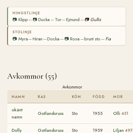
HINGSTLINJE
📷
Klipp
📷
Ducke
Tor
Ejmund
📷
Gullis
—
—
—
—
STOLINJE
📷
Myra
Hiran
Docka
📷
Rosa
brunt sto
Fia
—
—
—
—
—
Avkommor (55)
Avkommor
NAMN
RAS
KÖN
FÖDD
MOR
okänt
Gotlandsruss
Sto
1955
Olli
451
namn
Dolly
Gotlandsruss
Sto
1959
Liljan
497