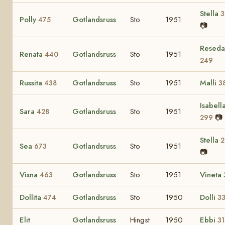
Stella
3
Polly
Gotlandsruss
Sto
1951
475
📷
Reseda
Renata
Gotlandsruss
Sto
1951
440
249
Russita
Gotlandsruss
Sto
1951
Malli
438
3
Isabell
Sara
Gotlandsruss
Sto
1951
428
📷
299
Stella
2
Sea
Gotlandsruss
Sto
1951
673
📷
Visna
Gotlandsruss
Sto
1951
Vineta
463
Dollita
Gotlandsruss
Sto
1950
Dolli
474
3
Elit
Gotlandsruss
Hingst
1950
Ebbi
3