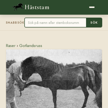
Häststam
SÖK
SNABBSÖK
Raser
›
Gotlandsruss