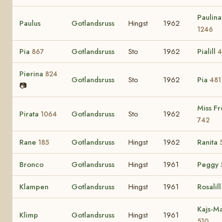
Paulina
Paulus
Gotlandsruss
Hingst
1962
1246
Pia
Gotlandsruss
Sto
1962
Pialill
867
4
Pierina
824
Gotlandsruss
Sto
1962
Pia
481
📷
Miss Fr
Pirata
Gotlandsruss
Sto
1962
1064
742
Rane
Gotlandsruss
Hingst
1962
Ranita
185
Bronco
Gotlandsruss
Hingst
1961
Peggy
Klampen
Gotlandsruss
Hingst
1961
Rosalil
Kajs-Ma
Klimp
Gotlandsruss
Hingst
1961
510