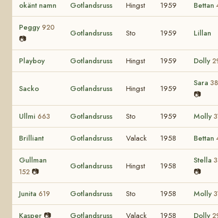
okänt namn
Gotlandsruss
Hingst
1959
Bettan
Peggy
920
Gotlandsruss
Sto
1959
Lillan
📷
Playboy
Gotlandsruss
Hingst
1959
Dolly
2
Sara
3
Sacko
Gotlandsruss
Hingst
1959
📷
Ullmi
Gotlandsruss
Sto
1959
Molly
663
3
Brilliant
Gotlandsruss
Valack
1958
Bettan
Gullman
Stella
3
Gotlandsruss
Hingst
1958
📷
📷
152
Junita
Gotlandsruss
Sto
1958
Molly
619
3
Kasper
📷
Gotlandsruss
Valack
1958
Dolly
2