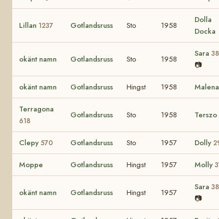
Dolla
Lillan
Gotlandsruss
Sto
1958
1237
Docka
Sara
3
okänt namn
Gotlandsruss
Sto
1958
📷
okänt namn
Gotlandsruss
Hingst
1958
Malen
Terragona
Gotlandsruss
Sto
1958
Terszo
618
Clepy
Gotlandsruss
Sto
1957
Dolly
570
2
Moppe
Gotlandsruss
Hingst
1957
Molly
3
Sara
3
okänt namn
Gotlandsruss
Hingst
1957
📷