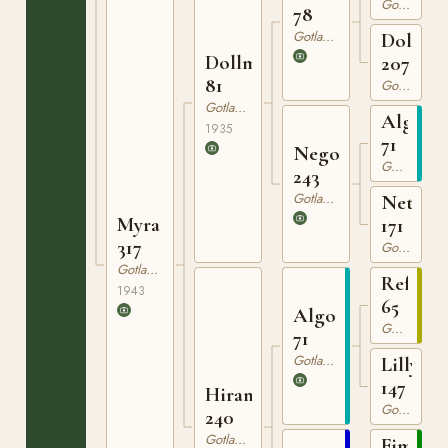
63
Gotlandsruss
78
Gotlandsruss
Dolla
Dollman
207
81
Gotlandsruss
Gotlandsruss
Algo
1935
71
Nego
Gotlandsruss
243
Gotlandsruss
Netta
Myra
171
317
Gotlandsruss
Gotlandsruss
Reform
1943
65
Algo
Gotlandsruss
71
Gotlandsruss
Lilly
147
Hiran
Gotlandsruss
240
Gotlandsruss
Ejmund