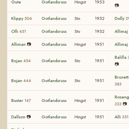
Gute
Gotlandsruss
Hingst
1953
📷
Klippy
Gotlandsruss
Sto
1952
Dolly
504
2
Olli
Gotlandsruss
Sto
1952
Allimaj
451
Alliman
📷
Gotlandsruss
Hingst
1951
Allimaj
Balilla
Bojan
Gotlandsruss
Sto
1951
454
📷
Brunett
Bojan
Gotlandsruss
Sto
1951
444
383
Roseng
Buster
Gotlandsruss
Hingst
1951
147
📷
323
Dallson
📷
Gotlandsruss
Hingst
1951
Alli
351