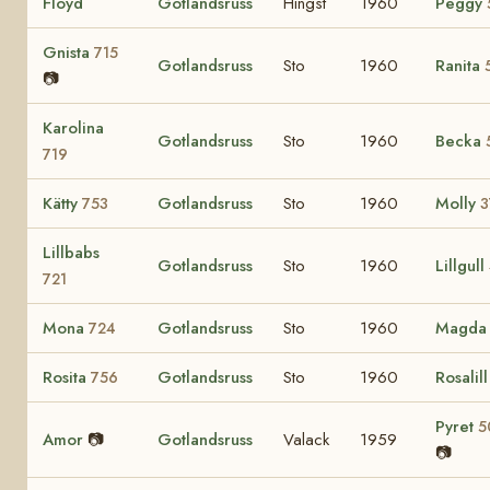
Floyd
Gotlandsruss
Hingst
1960
Peggy
Gnista
715
Gotlandsruss
Sto
1960
Ranita
📷
Karolina
Gotlandsruss
Sto
1960
Becka
719
Kätty
Gotlandsruss
Sto
1960
Molly
753
3
Lillbabs
Gotlandsruss
Sto
1960
Lillgull
721
Mona
Gotlandsruss
Sto
1960
Magd
724
Rosita
Gotlandsruss
Sto
1960
Rosalil
756
Pyret
5
Amor
📷
Gotlandsruss
Valack
1959
📷