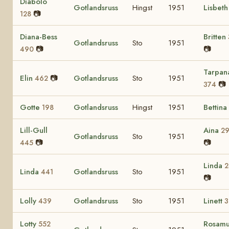
Diabolo
Gotlandsruss
Hingst
1951
Lisbet
📷
128
Diana-Bess
Britten
Gotlandsruss
Sto
1951
📷
📷
490
Tarpan
Elin
📷
Gotlandsruss
Sto
1951
462
📷
374
Gotte
Gotlandsruss
Hingst
1951
Bettina
198
Lill-Gull
Aina
2
Gotlandsruss
Sto
1951
📷
📷
445
Linda
2
Linda
Gotlandsruss
Sto
1951
441
📷
Lolly
Gotlandsruss
Sto
1951
Linett
439
3
Lotty
Rosam
552