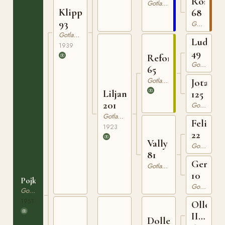
Rosa
Gotlandsruss
Klipp
68
93
Gotlandsruss
Gotlandsruss
Ludde
1939
49
Reform
Gotlandsruss
65
Gotlandsruss
Jota
Liljan
125
201
Gotlandsruss
Gotlandsruss
Felix
1923
22
Vally
Gotlandsruss
81
Gera
Gotlandsruss
10
Pojken
Gotlandsruss
Gotlandsruss
1951
Olle
III
Dolle