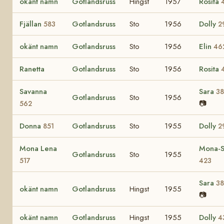
okänt namn
Gotlandsruss
Hingst
1957
Rosita
Fjällan
Gotlandsruss
Sto
1956
Dolly
583
2
okänt namn
Gotlandsruss
Sto
1956
Elin
46
Ranetta
Gotlandsruss
Sto
1956
Rosita
Savanna
Sara
3
Gotlandsruss
Sto
1956
📷
562
Donna
Gotlandsruss
Sto
1955
Dolly
851
2
Mona Lena
Mona-S
Gotlandsruss
Sto
1955
517
423
Sara
3
okänt namn
Gotlandsruss
Hingst
1955
📷
okänt namn
Gotlandsruss
Hingst
1955
Dolly
4