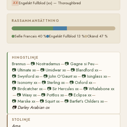
Engelskt Fullblod (xx) — Thoroughbred
XX
RASSAMMANSÄTTNING
Selle Francais 40 %
Engelskt Fullblod 13 %
Okänd 47 %
HINGSTLINJE
Brennus
📷
Nostradamus
📷
Gagne si Peu
—
—
—
📷
Ultimate xx
📷
Umidwar xx
📷
Blandford xx
—
—
—
📷
Swynford xx
📷
John O'Gaunt xx
📷
Isinglass xx
—
—
—
📷
Isonomy xx
📷
Sterling xx
📷
Oxford xx
—
—
—
📷
Birdcatcher xx
📷
Sir Hercules xx
📷
Whalebone xx
—
—
📷
Waxy xx
📷
Pot8os xx
📷
Eclipse xx
—
—
—
—
📷
Marske xx
📷
Squirt xx
📷
Bartlet's Childers xx
—
—
—
📷
Darley Arabian ox
STOLINJE
Ama