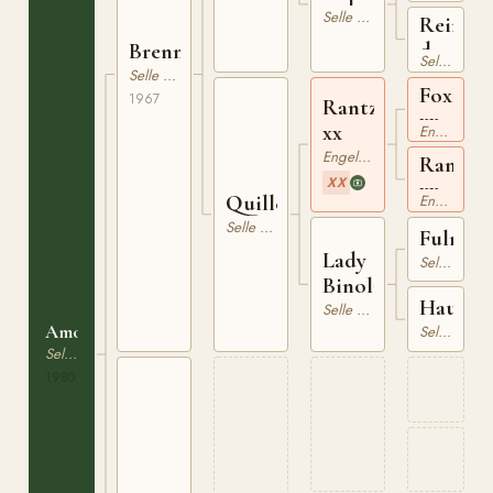
Donc
Selle Francais
Reine
de
Brennus
Selle Francais
Saba
Selle Francais
Foxligh
1967
Rantzau
xx
xx
Engelskt Fullblod
Engelskt Fullblod
Rancun
XX
xx
Quille
Engelskt Fullblod
Selle Francais
Fulmin
Lady
Selle Francais
Binolais
Hautai
Selle Francais
Amor
Selle Francais
Selle Francais
1980