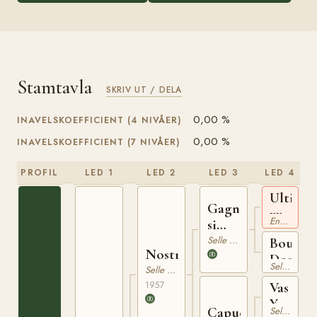
Stamtavla
SKRIV UT / DELA
0,00 %
INAVELSKOEFFICIENT (4 NIVÅER)
0,00 %
INAVELSKOEFFICIENT (7 NIVÅER)
PROFIL
LED 1
LED 2
LED 3
LED 4
Ultimat
Gagne
xx
Engelskt Fullblod
si
Peu
Selle Francais
Boucle
Nostradamus
Dor
Selle Francais
Selle Francais
1957
Vas
Y
Capucine
Selle Francais