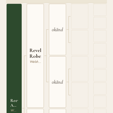
okänd
Revel
Roberts
Welsh Mountain
okänd
Reeves
Aramintha
Again
Welshponny