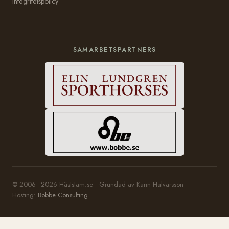
Integritetspolicy
SAMARBETSPARTNERS
© 2006–2026 Häststam.se · Grundad av Karin Halvarsson
Hosting:
Bobbe Consulting