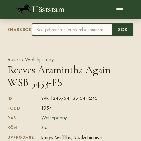
Häststam
SÖK
SNABBSÖK
Raser
›
Welshponny
Reeves Aramintha Again
WSB 5453-FS
SPR 1245/54, 35-54-1245
ID
1954
FÖDD
Welshponny
RAS
Sto
KÖN
Emrys Griffiths, Storbritannien
UPPFÖDARE