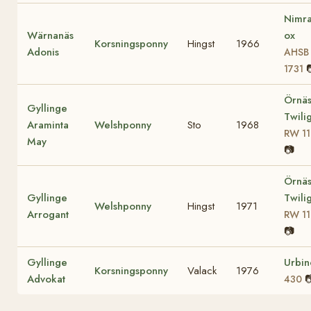
Nimr
Wärnanäs
ox
Korsningsponny
Hingst
1966
Adonis
AHSB
1731
Örnä
Gyllinge
Twili
Araminta
Welshponny
Sto
1968
RW 11
May
📷
Örnä
Gyllinge
Twili
Welshponny
Hingst
1971
Arrogant
RW 11
📷
Gyllinge
Urbin
Korsningsponny
Valack
1976
Advokat

430