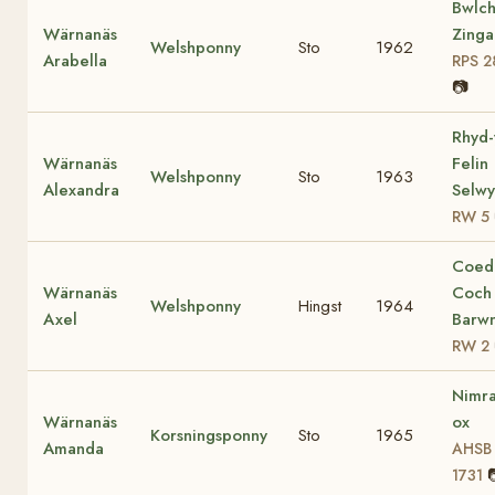
Bwlc
Wärnanäs
Zinga
Welshponny
Sto
1962
Arabella
RPS 2
📷
Rhyd-
Wärnanäs
Felin
Welshponny
Sto
1963
Alexandra
Selw
RW 5
Coed
Wärnanäs
Coch
Welshponny
Hingst
1964
Axel
Barw
RW 2
Nimr
Wärnanäs
ox
Korsningsponny
Sto
1965
Amanda
AHSB
1731