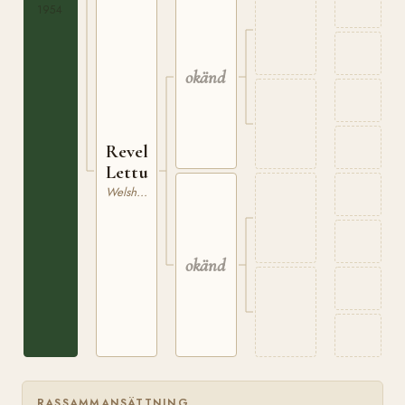
WSB
1954
5453-
FS
okänd
Revel
Lettuce
Welsh Mountain
okänd
RASSAMMANSÄTTNING