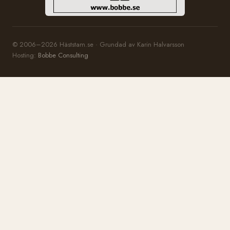
© 2006–2026 Häststam.se · Grundad av Karin Halvarsson
Hosting:
Bobbe Consulting