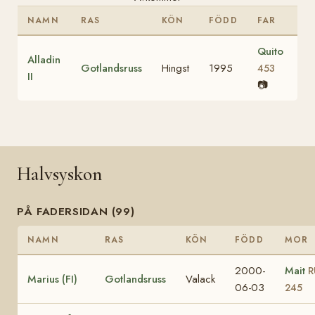
NAMN
RAS
KÖN
FÖDD
FAR
Quito
Alladin
Gotlandsruss
Hingst
1995
453
II
📷
Halvsyskon
PÅ FADERSIDAN (99)
NAMN
RAS
KÖN
FÖDD
MOR
2000-
Mait
R
Marius (FI)
Gotlandsruss
Valack
06-03
245