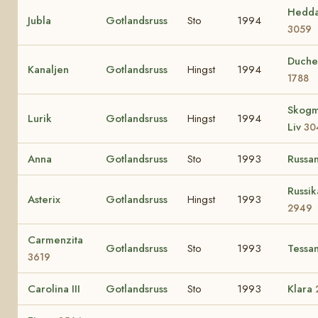
Hedd
Jubla
Gotlandsruss
Sto
1994
3059
Duche
Kanaljen
Gotlandsruss
Hingst
1994
1788
Skogm
Lurik
Gotlandsruss
Hingst
1994
Liv
30
Anna
Gotlandsruss
Sto
1993
Russa
Russik
Asterix
Gotlandsruss
Hingst
1993
2949
Carmenzita
Gotlandsruss
Sto
1993
Tessa
3619
Carolina III
Gotlandsruss
Sto
1993
Klara