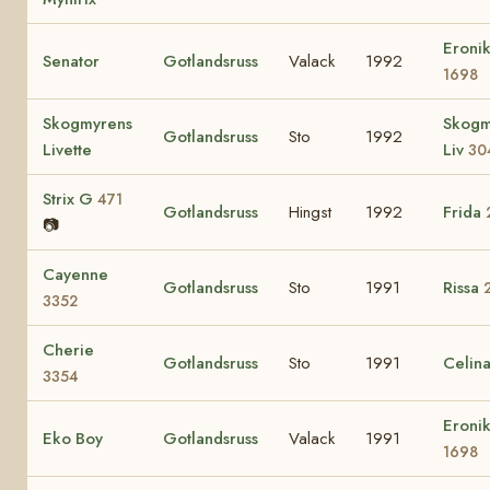
Eroni
Senator
Gotlandsruss
Valack
1992
1698
Skogmyrens
Skogm
Gotlandsruss
Sto
1992
Livette
Liv
30
Strix G
471
Gotlandsruss
Hingst
1992
Frida
📷
Cayenne
Gotlandsruss
Sto
1991
Rissa
3352
Cherie
Gotlandsruss
Sto
1991
Celin
3354
Eroni
Eko Boy
Gotlandsruss
Valack
1991
1698