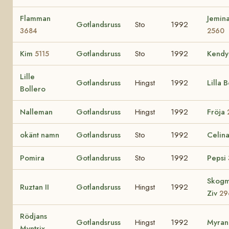
Flamman
Jemin
Gotlandsruss
Sto
1992
3684
2560
Kim
Gotlandsruss
Sto
1992
Kendy
5115
Lille
Gotlandsruss
Hingst
1992
Lilla B
Bollero
Nalleman
Gotlandsruss
Hingst
1992
Fröja
okänt namn
Gotlandsruss
Sto
1992
Celin
Pomira
Gotlandsruss
Sto
1992
Pepsi
Skogm
Ruztan II
Gotlandsruss
Hingst
1992
Ziv
29
Rödjans
Gotlandsruss
Hingst
1992
Myran
Myntrix