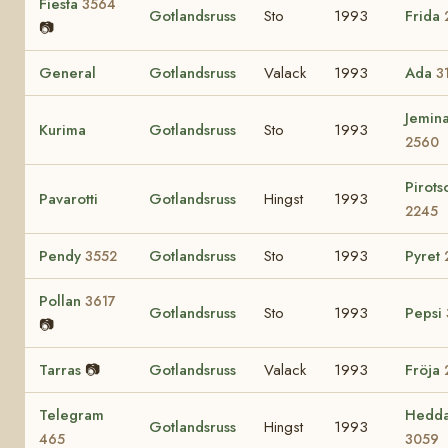
Fiesta
3564
Gotlandsruss
Sto
1993
Frida
📷
General
Gotlandsruss
Valack
1993
Ada
3
Jemin
Kurima
Gotlandsruss
Sto
1993
2560
Pirots
Pavarotti
Gotlandsruss
Hingst
1993
2245
Pendy
Gotlandsruss
Sto
1993
Pyret
3552
Pollan
3617
Gotlandsruss
Sto
1993
Pepsi
📷
Tarras
📷
Gotlandsruss
Valack
1993
Fröja
Telegram
Hedd
Gotlandsruss
Hingst
1993
465
3059