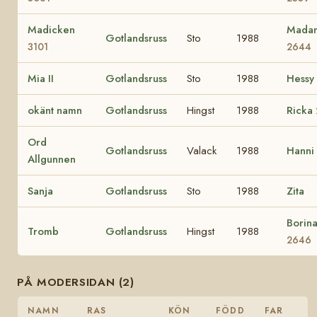
Madicken
Mada
Gotlandsruss
Sto
1988
3101
2644
Mia II
Gotlandsruss
Sto
1988
Hessy
okänt namn
Gotlandsruss
Hingst
1988
Ricka
Ord
Gotlandsruss
Valack
1988
Hanni
Allgunnen
Sanja
Gotlandsruss
Sto
1988
Zita
Borin
Tromb
Gotlandsruss
Hingst
1988
2646
PÅ MODERSIDAN (2)
NAMN
RAS
KÖN
FÖDD
FAR