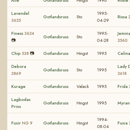
Ålle
Gotlandsruss
Hingst
1996
Rosie
Lavendel
1995-
Gotlandsruss
Sto
Rissa
04-29
3625
Finess
1995-
Jemin
3624
Gotlandsruss
Sto
📷
04-28
2560
Chip
📷
Gotlandsruss
Hingst
1995
Celin
538
Debora
Lady 
Gotlandsruss
Sto
1995
3869
2618
Kurage
Gotlandsruss
Valack
1995
Frida
Lagbodas
Gotlandsruss
Hingst
1995
Myran
Prins
1994-
Fuxir
Gotlandsruss
Hingst
Fuxia
NG 9
08-04