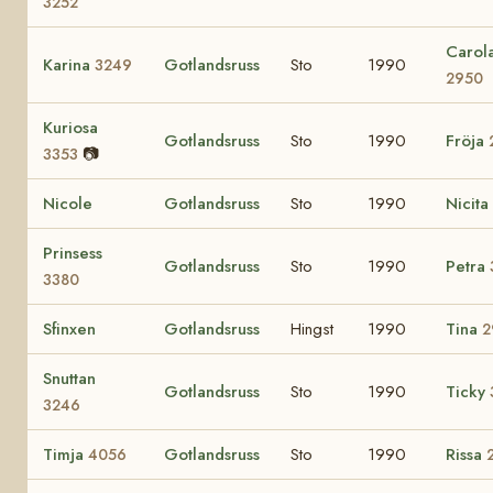
3252
Carol
Karina
Gotlandsruss
Sto
1990
3249
2950
Kuriosa
Gotlandsruss
Sto
1990
Fröja
📷
3353
Nicole
Gotlandsruss
Sto
1990
Nicita
Prinsess
Gotlandsruss
Sto
1990
Petra
3380
Sfinxen
Gotlandsruss
Hingst
1990
Tina
2
Snuttan
Gotlandsruss
Sto
1990
Ticky
3246
Timja
Gotlandsruss
Sto
1990
Rissa
4056