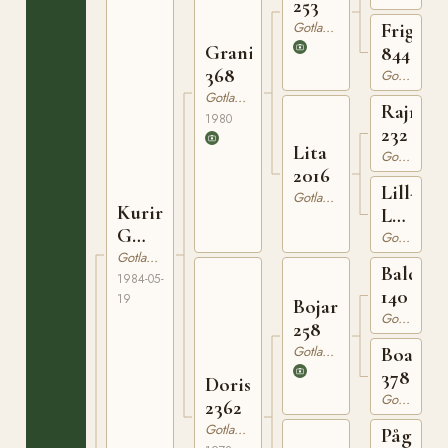
253
Gotlandsruss
Frigga
Granit
844
368
Gotlandsruss
Gotlandsruss
Rajman
1980
232
Lita
Gotlandsruss
2016
Lill-
Gotlandsruss
Kurir
Lotta
G
664
Gotlandsruss
396
Gotlandsruss
Balder
1984-05-
140
19
Bojar
Gotlandsruss
258
Gotlandsruss
Boa
378
Doris
Gotlandsruss
2362
Gotlandsruss
Pågen