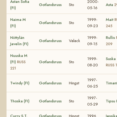
Astan Sofia
2000-
Gotlandsruss
Sto
Asta
2
(FI)
05-16
Naima M
1999-
Mait
R
Gotlandsruss
Sto
(FI)
09-23
245
Niittylän
1999-
Rullis
Gotlandsruss
Valack
Javelin (FI)
09-15
209
Nuuska M
1999-
Suska 
(FI)
Gotlandsruss
Sto
RUSS
08-20
RUSS 
221
1997-
Twindy (FI)
Gotlandsruss
Hingst
Timant
06-25
1997-
Thoska (FI)
Gotlandsruss
Sto
Tipsu I
05-29
Curry S.T.
Gotlandsruss
Hingst
1996
Jessik