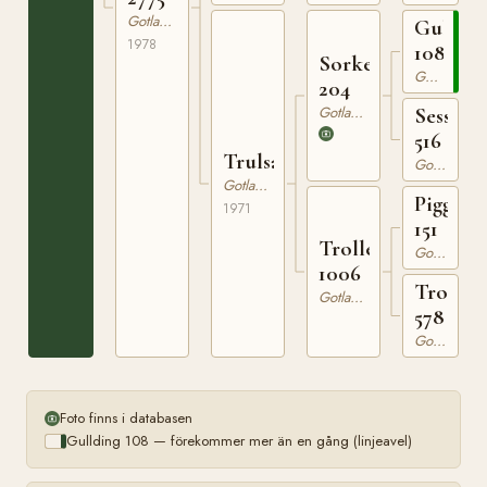
Gotlandsruss
Gulldi
1978
108
Sorken
Gotlandsruss
204
Gotlandsruss
Sessan
516
Trulsan
Gotlandsruss
Gotlandsruss
Piggelin
1971
151
Trollet
Gotlandsruss
1006
Trolle
Gotlandsruss
578
Gotlandsruss
Foto finns i databasen
Gullding 108 — förekommer mer än en gång (linjeavel)