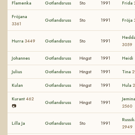
Flamenka
Gotlandsruss
Sto
1991
Frida
Fröjana
Gotlandsruss
Sto
1991
Fröja
3361
Hedd
Hurra
Gotlandsruss
Sto
1991
3449
3059
Johannes
Gotlandsruss
Hingst
1991
Heidi
Julius
Gotlandsruss
Hingst
1991
Tina
2
Kulan
Gotlandsruss
Hingst
1991
Hula
Kurant
Jemin
462
Gotlandsruss
Hingst
1991
📷
2560
Russik
Lilla Ja
Gotlandsruss
Sto
1991
2949