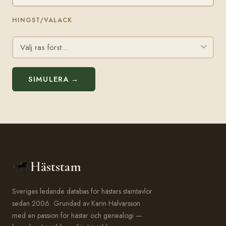
HINGST/VALACK
SIMULERA →
Häststam
Sveriges ledande databas för hästars stamtavlor
sedan 2006. Grundad av Karin Halvarsson
med en passion för hästar och genealogi —