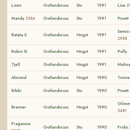
Lisen
Gotlandsruss
Sto
1991
Lise
2
Mandy
Gotlandsruss
Sto
1991
Pinett
3384
Semir
Ratata II
Gotlandsruss
Hingst
1991
2988
Robin III
Gotlandsruss
Hingst
1991
Polly
Tjell
Gotlandsruss
Hingst
1991
Malin
Almond
Gotlandsruss
Hingst
1990
Tinni
Bibbi
Gotlandsruss
Sto
1990
Pinett
Glimm
Bremer
Gotlandsruss
Hingst
1990
2481
Fragansia
Gotlandsruss
Sto
1990
Frida