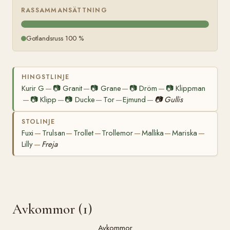
RASSAMMANSÄTTNING
Gotlandsruss 100 %
HINGSTLINJE
Kurir G
📷
Granit
📷
Grane
📷
Dröm
📷
Klippman
—
—
—
—
📷
Klipp
📷
Ducke
Tor
Ejmund
📷
Gullis
—
—
—
—
—
STOLINJE
Fuxi
Trulsan
Trollet
Trollemor
Mallika
Mariska
—
—
—
—
—
—
Lilly
Freja
—
Avkommor (1)
Avkommor