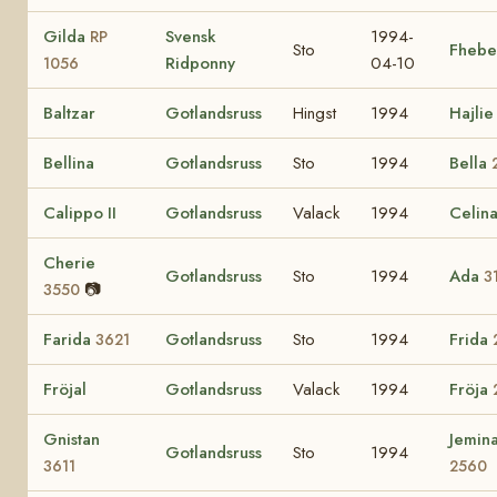
Gilda
Svensk
1994-
RP
Sto
Fhebe
Ridponny
04-10
1056
Baltzar
Gotlandsruss
Hingst
1994
Hajli
Bellina
Gotlandsruss
Sto
1994
Bella
Calippo II
Gotlandsruss
Valack
1994
Celin
Cherie
Gotlandsruss
Sto
1994
Ada
3
📷
3550
Farida
Gotlandsruss
Sto
1994
Frida
3621
Fröjal
Gotlandsruss
Valack
1994
Fröja
Gnistan
Jemin
Gotlandsruss
Sto
1994
3611
2560