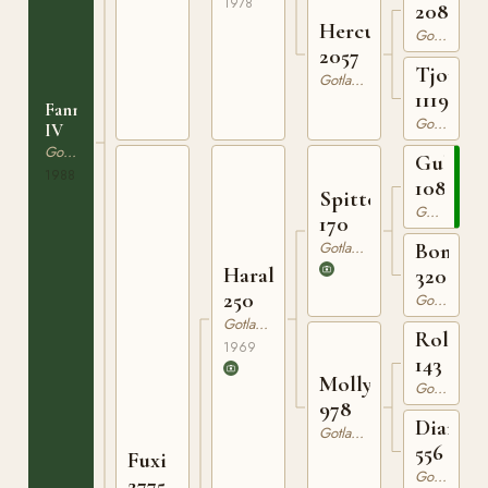
1978
208
Herculina
Gotlandsruss
2057
Tjorven
Gotlandsruss
1119
Fanny
Gotlandsruss
IV
Gotlandsruss
Gulldi
1988
108
Spitter
Gotlandsruss
170
Gotlandsruss
Bonita
Harald
320
250
Gotlandsruss
Gotlandsruss
Rollo
1969
143
Molly
Gotlandsruss
978
Diana
Gotlandsruss
556
Fuxi
Gotlandsruss
2775