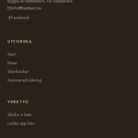
byggd av hästälskare, för hästälskare.
info@haststam.se
Facebook
UTFORSKA
Start
Raser
Stamböcker
Avancerad sökning
VERKTYG
Skicka in häst
Ladda upp foto