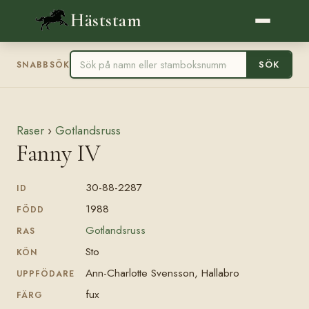
Häststam
SÖK
SNABBSÖK
Raser
›
Gotlandsruss
Fanny IV
30-88-2287
ID
1988
FÖDD
Gotlandsruss
RAS
Sto
KÖN
Ann-Charlotte Svensson, Hallabro
UPPFÖDARE
fux
FÄRG