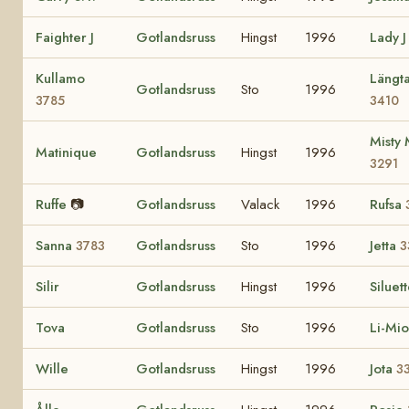
Faighter J
Gotlandsruss
Hingst
1996
Lady 
Kullamo
Längt
Gotlandsruss
Sto
1996
3785
3410
Misty
Matinique
Gotlandsruss
Hingst
1996
3291
Ruffe
📷
Gotlandsruss
Valack
1996
Rufsa
Sanna
Gotlandsruss
Sto
1996
Jetta
3783
3
Silir
Gotlandsruss
Hingst
1996
Siluet
Tova
Gotlandsruss
Sto
1996
Li-Mi
Wille
Gotlandsruss
Hingst
1996
Jota
3