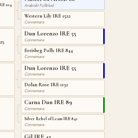
keehan Auratum IRE 104
Arabiskt Fullblod
Western Lily IRE 1522
Connemara
Dun Lorenzo IRE 55
Connemara
25
Errisbeg Polly IRE 844
Connemara
Dun Lorenzo IRE 55
Connemara
Dolan Rose IRE 1132
Connemara
Carna Dun IRE 89
Connemara
Silver Rebel of Leam IRE 841
Connemara
Gil IRE 43