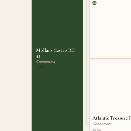
Möllans Castro RC
43
Connemara
1979
Atlantic Treasure 
Connemara
1964