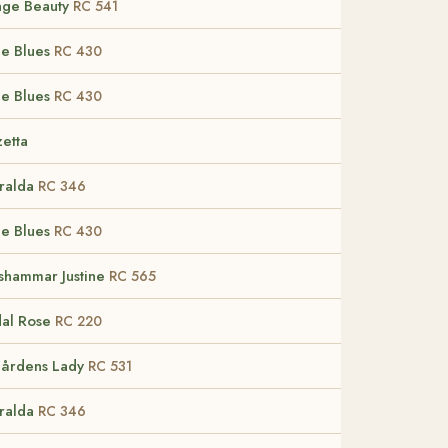
nge Beauty
RC 541
ie Blues
RC 430
ie Blues
RC 430
etta
ralda
RC 346
ie Blues
RC 430
shammar Justine
RC 565
dal Rose
RC 220
gårdens Lady
RC 531
ralda
RC 346