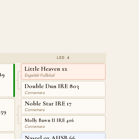
LED 4
Little Heaven xx
RE 89
Engelskt Fullblod
Double Dun IRE 803
Connemara
Noble Star IRE 17
Connemara
259
Molly Bawn II IRE 406
Connemara
Naseel ox AHSB 66