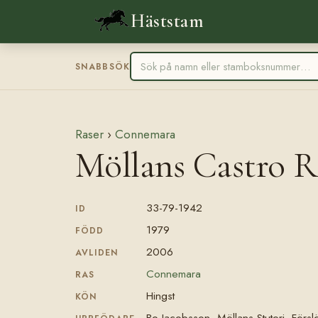
Häststam
SNABBSÖK
Raser
›
Connemara
Möllans Castro R
33-79-1942
ID
1979
FÖDD
2006
AVLIDEN
Connemara
RAS
Hingst
KÖN
Bo Jacobsson, Möllans Stuteri, Förs