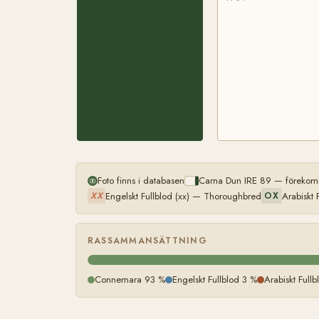
Foto finns i databasen
Carna Dun IRE 89 — förekomm
Engelskt Fullblod (xx) — Thoroughbred
Arabiskt 
XX
OX
RASSAMMANSÄTTNING
Connemara 93 %
Engelskt Fullblod 3 %
Arabiskt Full