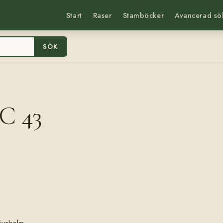
Start
Raser
Stamböcker
Avancerad sö
SÖK
C 43
lövsholm