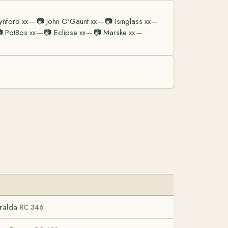
ynford xx
📷
John O'Gaunt xx
📷
Isinglass xx
—
—
—

Pot8os xx
📷
Eclipse xx
📷
Marske xx
—
—
—
ralda
RC 346