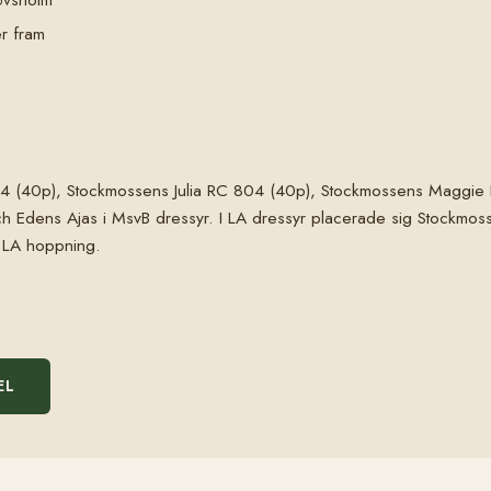
er fram
C 724 (40p), Stockmossens Julia RC 804 (40p), Stockmossens Maggi
ch Edens Ajas i MsvB dressyr. I LA dressyr placerade sig Stockmoss
i LA hoppning.
EL