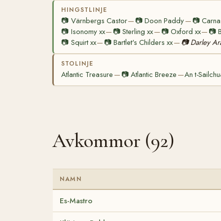
HINGSTLINJE
📷
Värnbergs Castor
📷
Doon Paddy
📷
Carna
—
—
📷
Isonomy xx
📷
Sterling xx
📷
Oxford xx
📷
—
—
—
📷
Squirt xx
📷
Bartlet's Childers xx
📷
Darley Ar
—
—
STOLINJE
Atlantic Treasure
📷
Atlantic Breeze
An t-Sailch
—
—
Avkommor (92)
NAMN
Es-Mastro