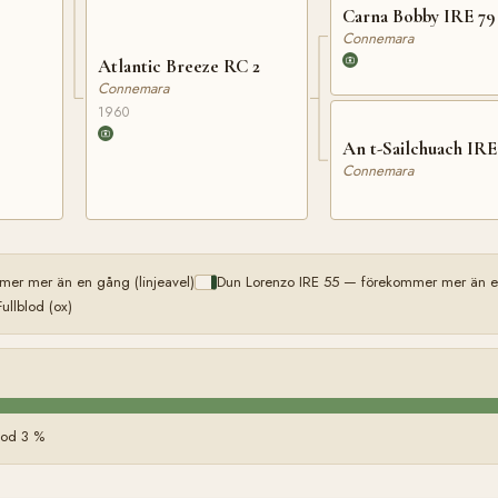
Carna Bobby IRE 79
Connemara
Atlantic Breeze RC 2
Connemara
1960
An t-Sailchuach IRE
Connemara
er mer än en gång (linjeavel)
Dun Lorenzo IRE 55 — förekommer mer än en
Fullblod (ox)
blod 3 %