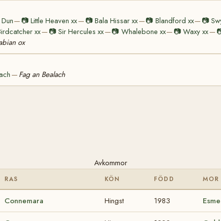
 Dun
📷
Little Heaven xx
📷
Bala Hissar xx
📷
Blandford xx
📷
Sw
—
—
—
—
Birdcatcher xx
📷
Sir Hercules xx
📷
Whalebone xx
📷
Waxy xx

—
—
—
—
abian ox
uach
Fag an Bealach
—
Avkommor
RAS
KÖN
FÖDD
MOR
Connemara
Hingst
1983
Esme