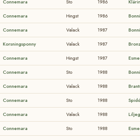
Connemara
Sto
1986
Kläri
Connemara
Hingst
1986
Bonn
Connemara
Valack
1987
Bonn
Korsningsponny
Valack
1987
Bronz
Connemara
Hingst
1987
Esme
Connemara
Sto
1988
Bonn
Connemara
Valack
1988
Brant
Connemara
Sto
1988
Spid
Connemara
Valack
1988
Lilje
Connemara
Sto
1988
Esme