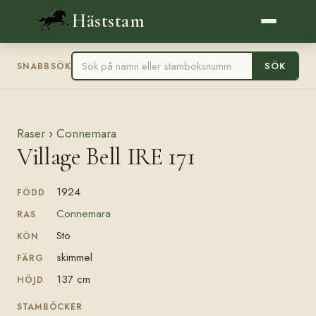
Häststam
SÖK
SNABBSÖK
Raser
›
Connemara
Village Bell IRE 171
1924
FÖDD
Connemara
RAS
Sto
KÖN
skimmel
FÄRG
137 cm
HÖJD
STAMBÖCKER