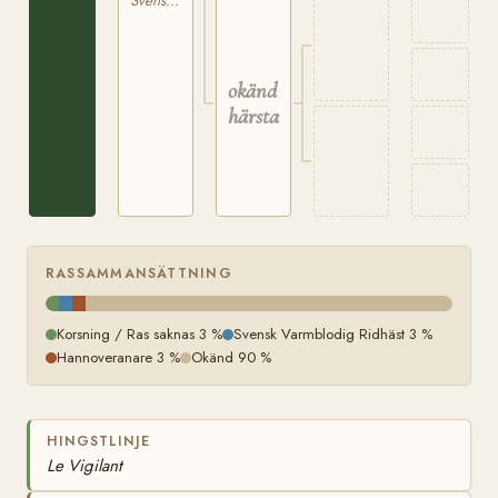
Svensk Varmblodig Ridhäst
okänd
härstamning
RASSAMMANSÄTTNING
Korsning / Ras saknas 3 %
Svensk Varmblodig Ridhäst 3 %
Hannoveranare 3 %
Okänd 90 %
HINGSTLINJE
Le Vigilant