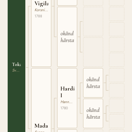
Vigilant
Korsning / Ras saknas
1788
okänd
härstamning
Tokan
Svensk Varmblodig Ridhäst
okänd
härstamning
Hardie
I
Hannoveranare
1780
okänd
härstamning
Madame