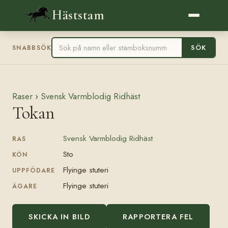
Häststam
SÖK
SNABBSÖK
Raser
›
Svensk Varmblodig Ridhäst
Tokan
Svensk Varmblodig Ridhäst
RAS
Sto
KÖN
Flyinge stuteri
UPPFÖDARE
Flyinge stuteri
ÄGARE
SKICKA IN BILD
RAPPORTERA FEL