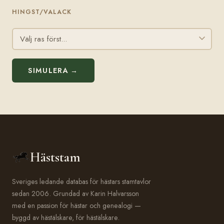
HINGST/VALACK
SIMULERA →
Häststam
Sveriges ledande databas för hästars stamtavlor
sedan 2006. Grundad av Karin Halvarsson
med en passion för hästar och genealogi —
byggd av hästälskare, för hästälskare.