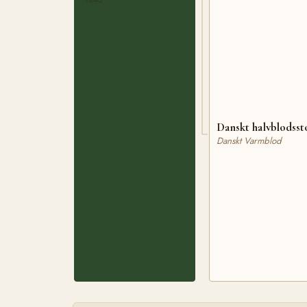
Danskt halvblodsst
Danskt Varmblod