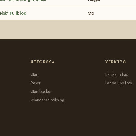
lskt Fullblod
Sto
UTFORSKA
VERKTYG
Start
Skicka in häst
Raser
Ladda upp foto
Stamböcker
Avancerad sökning