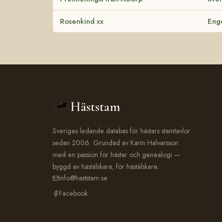
Rosenkind xx
Enge
Häststam
Sveriges ledande databas för hästars stamtavlor
sedan 2006. Grundad av Karin Halvarsson
med en passion för hästar och genealogi —
byggd av hästälskare, för hästälskare.
info@haststam.se
Facebook