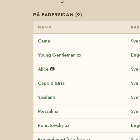
PÅ FADERSIDAN (9)
NAMN
RAS
Camel
Sven
Young Gentleman xx
Enge
Alice
📷
Sven
Capo d'Istria
Sven
Ypsilanti
Sven
Messalina
Sven
Poniatowsky xx
Enge
Premiehingst från Åstorp
Sven