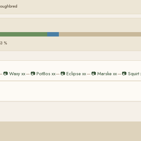
oroughbred
53 %
📷
Waxy xx
📷
Pot8os xx
📷
Eclipse xx
📷
Marske xx
📷
Squirt 
—
—
—
—
—