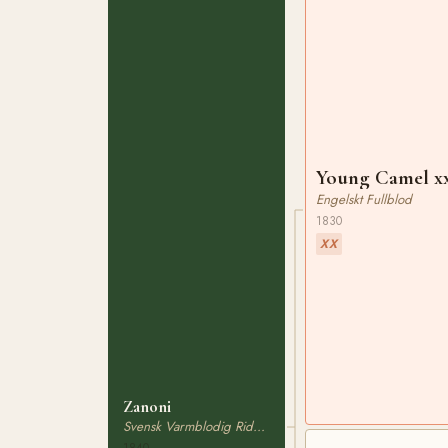
Young Camel x
Engelskt Fullblod
1830
XX
Zanoni
Svensk Varmblodig Ridhäst
1840