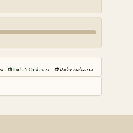
xx
📷
Bartlet's Childers xx
📷
Darley Arabian ox
—
—