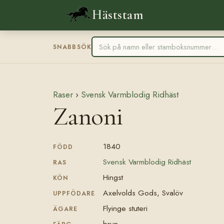
Häststam
SNABBSÖK
Raser
›
Svensk Varmblodig Ridhäst
Zanoni
1840
FÖDD
Svensk Varmblodig Ridhäst
RAS
Hingst
KÖN
Axelvolds Gods, Svalöv
UPPFÖDARE
Flyinge stuteri
ÄGARE
brun