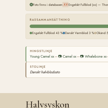
Foto finns i databasen
Engelskt Fullblod (xx) — Th
XX
RASSAMMANSÄTTNING
Engelskt Fullblod 43 %
Danskt Varmblod 3 %
Okänd 
HINGSTLINJE
Young Camel xx
📷
Camel xx
📷
Whalebone xx
—
—
STOLINJE
Danskt halvblodssto
Halvsyskon