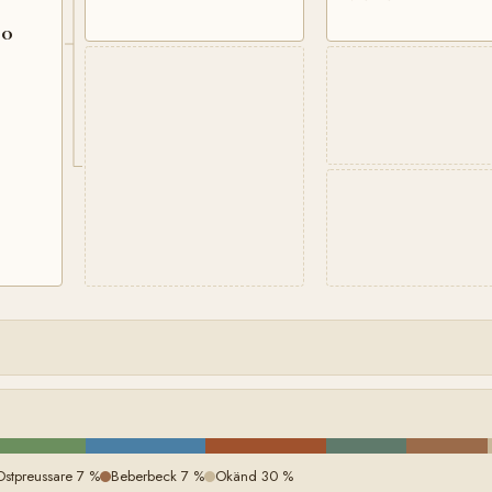
00
Ostpreussare 7 %
Beberbeck 7 %
Okänd 30 %