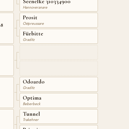
Seenelke 310334900
Hannoveranare
Prosit
Ostpreussare
08
Fürbitte
Graditz
0
Odoardo
Graditz
Optima
Beberbeck
Tunnel
Trakehner