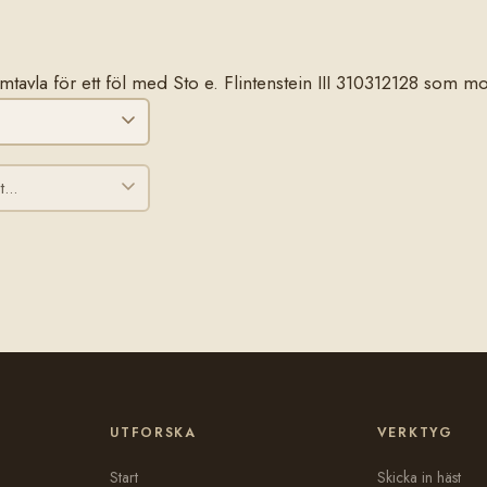
tamtavla för ett föl med Sto e. Flintenstein III 310312128 som mo
UTFORSKA
VERKTYG
Start
Skicka in häst