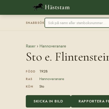
Häststam
SNABBSÖK
Raser
›
Hannoveranare
Sto e. Flintenstei
1928
FÖDD
Hannoveranare
RAS
Sto
KÖN
SKICKA IN BILD
RAPPORTERA F