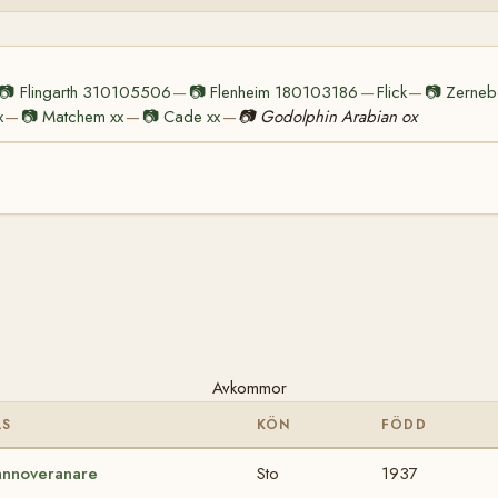
📷
Flingarth 310105506
📷
Flenheim 180103186
Flick
📷
Zerne
—
—
—
x
📷
Matchem xx
📷
Cade xx
📷
Godolphin Arabian ox
—
—
—
Avkommor
AS
KÖN
FÖDD
nnoveranare
Sto
1937