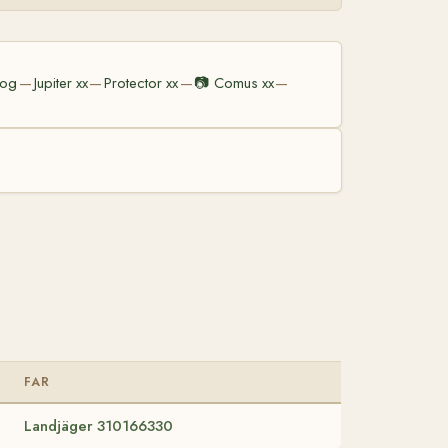
bog
Jupiter xx
Protector xx
📷
Comus xx
—
—
—
—
FAR
Landjäger 310166330