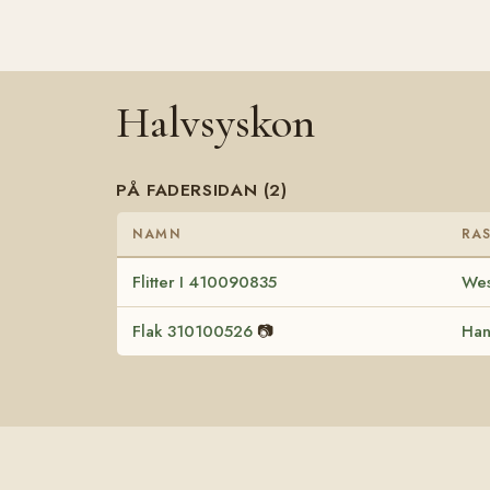
Halvsyskon
PÅ FADERSIDAN (2)
NAMN
RA
Flitter I 410090835
Wes
Flak 310100526
📷
Han