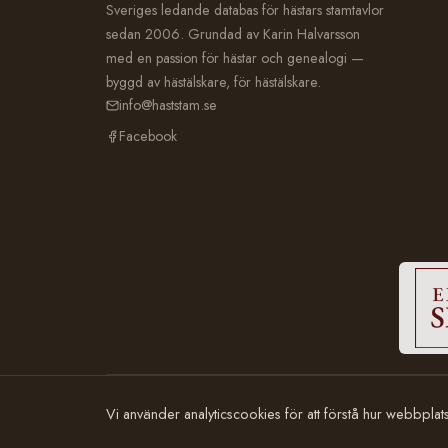
Sveriges ledande databas för hästars stamtavlor
sedan 2006. Grundad av Karin Halvarsson
med en passion för hästar och genealogi —
byggd av hästälskare, för hästälskare.
info@haststam.se
Facebook
© 2006–2026 Häststam.se · Grundad av Karin Halvarsson
Vi använder analyticscookies för att förstå hur webbpla