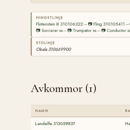
HINGSTLINJE
Flintenstein III 310106322
📷
Fling 310105411
—
—
📷
Sorcerer xx
📷
Trumpator xx
📷
Conductor x
—
—
STOLINJE
Obala 310669900
Avkommor (1)
NAMN
R
Landelfe 313059837
Ha