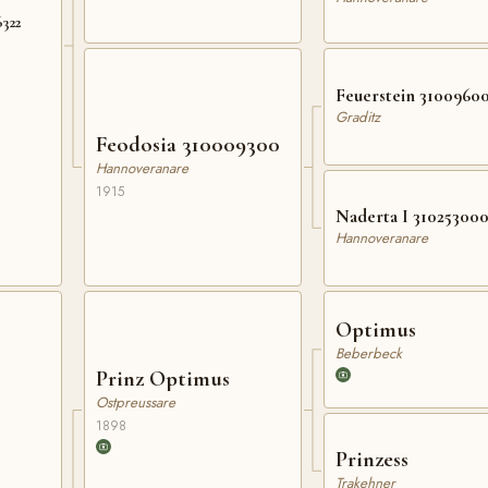
6322
Feuerstein 3100960
Graditz
Feodosia 310009300
Hannoveranare
1915
Naderta I 31025300
Hannoveranare
Optimus
Beberbeck
Prinz Optimus
Ostpreussare
1898
Prinzess
Trakehner