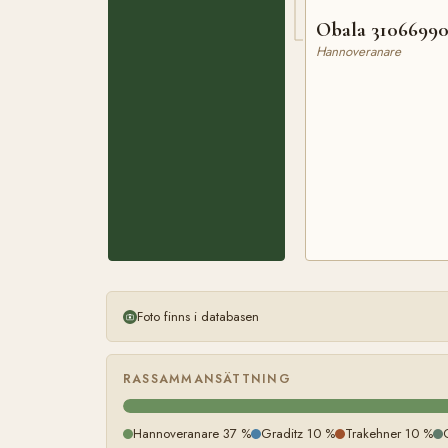
Obala 3106699
Hannoveranare
Foto finns i databasen
RASSAMMANSÄTTNING
Hannoveranare 37 %
Graditz 10 %
Trakehner 10 %