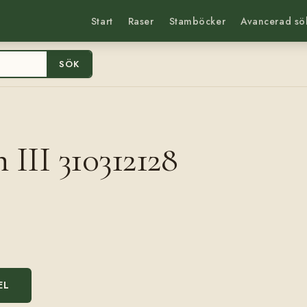
Start
Raser
Stamböcker
Avancerad sö
SÖK
n III 310312128
EL