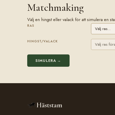
Matchmaking
Välj en hingst eller valack för att simulera en s
RAS
HINGST/VALACK
SIMULERA →
Häststam