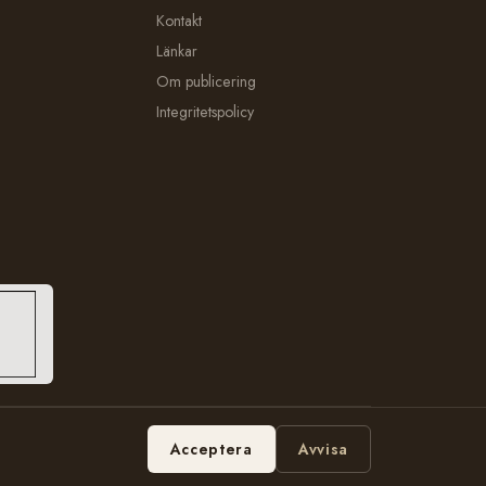
Kontakt
Länkar
Om publicering
Integritetspolicy
Hosting:
Bobbe Consulting
Acceptera
Avvisa