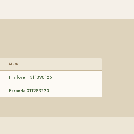
MOR
Flirtlore II 311898126
Faranda 311283220