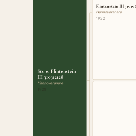
Flintenstein III 31010
Hannoveranare
1922
Sto e. Flintenstein
III 310312128
Hannoveranare
1928