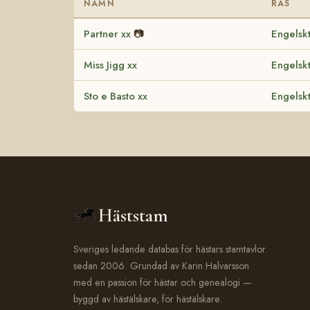
NAMN
RAS
Partner xx
📷
Engelskt
Miss Jigg xx
Engelskt
Sto e Basto xx
Engelskt
Häststam
Sveriges ledande databas för hästars stamtavlor
sedan 2006. Grundad av Karin Halvarsson
med en passion för hästar och genealogi —
byggd av hästälskare, för hästälskare.