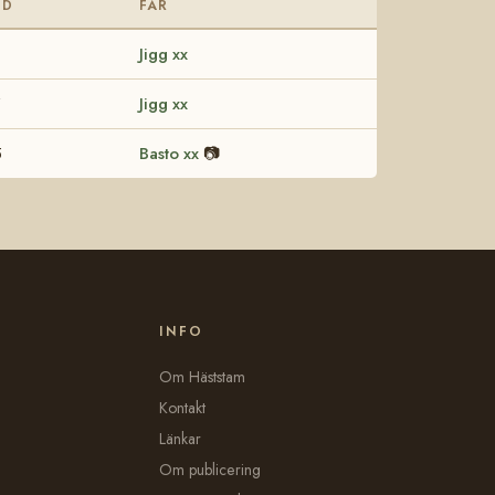
DD
FAR
8
Jigg xx
7
Jigg xx
5
Basto xx
📷
INFO
Om Häststam
Kontakt
Länkar
Om publicering