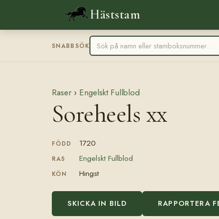
Häststam
SNABBSÖK
Raser
›
Engelskt Fullblod
Soreheels xx
1720
FÖDD
Engelskt Fullblod
RAS
Hingst
KÖN
SKICKA IN BILD
RAPPORTERA F