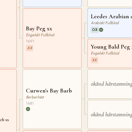
Leedes Arabian 
Arabiskt Fullblod
Bay Peg xx
OX
Engelskt Fullblod
169?
Young Bald Peg 
XX
Engelskt Fullblod
XX
okänd härstamnin
Curwen's Bay Barb
Berberhäst
1681
okänd härstamnin
rb xx