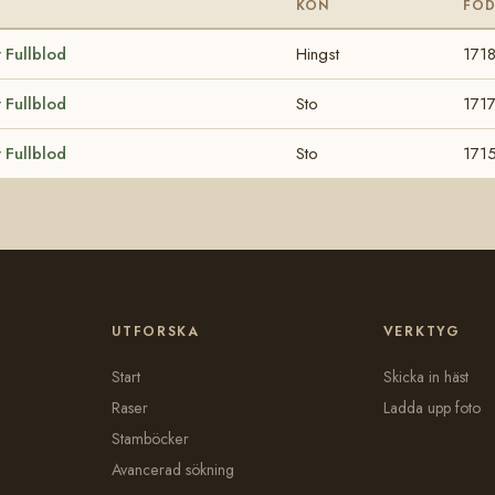
KÖN
FÖ
 Fullblod
Hingst
171
 Fullblod
Sto
171
 Fullblod
Sto
171
UTFORSKA
VERKTYG
Start
Skicka in häst
Raser
Ladda upp foto
Stamböcker
Avancerad sökning