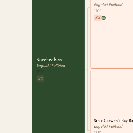
Engelskt Fullblod
170?
XX
Soreheels xx
Engelskt Fullblod
1720
XX
Sto e Curwen's Bay Ba
Engelskt Fullblod
1710