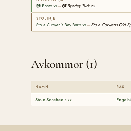
📷
Basto xx
📷
Byerley Turk ox
—
STOLINJE
Sto e Curwen's Bay Barb xx
Sto e Curwens Old Sp
—
Avkommor (1)
NAMN
RAS
Sto e Soreheels xx
Engelsk