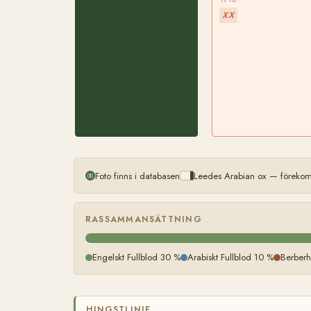
XX
Foto finns i databasen
Leedes Arabian ox — förekom
RASSAMMANSÄTTNING
Engelskt Fullblod 30 %
Arabiskt Fullblod 10 %
Berberh
HINGSTLINJE