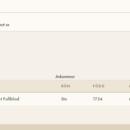
ot xx
Avkommor
KÖN
FÖDD
t Fullblod
Sto
1734