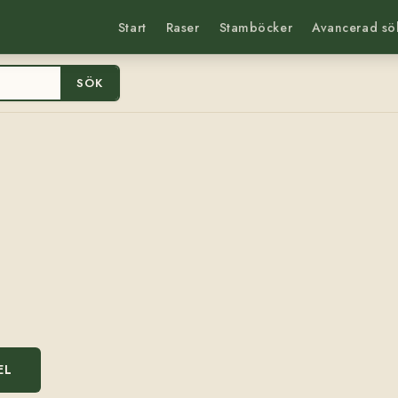
Start
Raser
Stamböcker
Avancerad sö
SÖK
EL