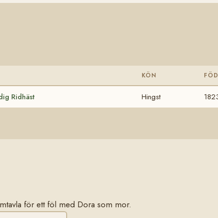
KÖN
FÖ
ig Ridhäst
Hingst
182
stamtavla för ett föl med Dora som mor.