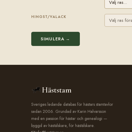
HINGST/VALACK
SIMULERA →
Häststam
Sveriges ledande databas för hästars stamtavlor
sedan 2006. Grundad av Karin Halvarsson
med en passion för hästar och genealogi —
byggd av hästälskare, för hästälskare.