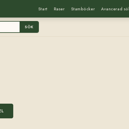
Start
Raser
Stamböcker
Avancerad sö
SÖK
EL