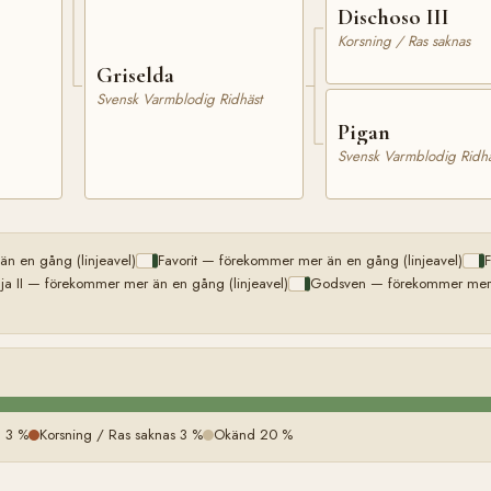
Dischoso III
Korsning / Ras saknas
Griselda
Svensk Varmblodig Ridhäst
Pigan
Svensk Varmblodig Ridhä
 en gång (linjeavel)
Favorit — förekommer mer än en gång (linjeavel)
F
ja II — förekommer mer än en gång (linjeavel)
Godsven — förekommer mer ä
)
 3 %
Korsning / Ras saknas 3 %
Okänd 20 %