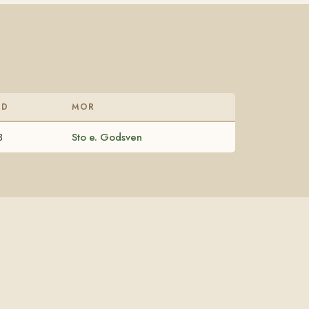
DD
MOR
3
Sto e. Godsven