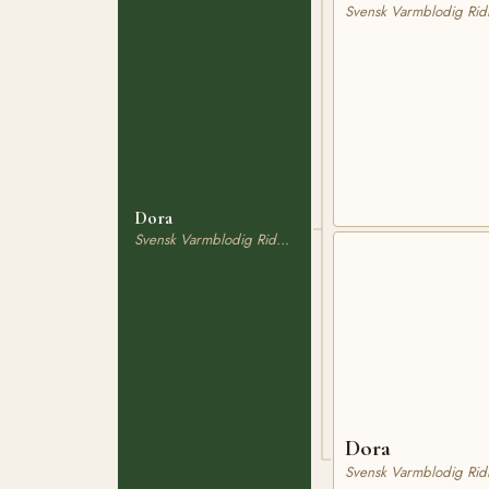
Svensk Varmblodig Rid
Dora
Svensk Varmblodig Ridhäst
Dora
Svensk Varmblodig Rid