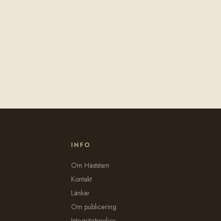
INFO
Om Häststam
Kontakt
Länkar
Om publicering
Integritetspolicy