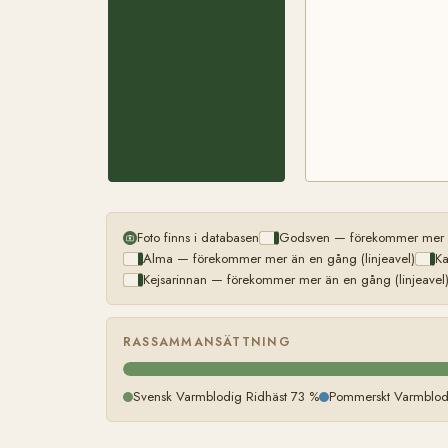
Foto finns i databasen
Godsven — förekommer mer än
Alma — förekommer mer än en gång (linjeavel)
Ka
Kejsarinnan — förekommer mer än en gång (linjeavel
RASSAMMANSÄTTNING
Svensk Varmblodig Ridhäst 73 %
Pommerskt Varmblod