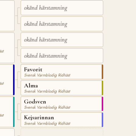
okänd härstamning
okänd härstamning
okänd härstamning
st
okänd härstamning
Favorit
Svensk Varmblodig Ridhäst
st
Alma
Svensk Varmblodig Ridhäst
Godsven
Svensk Varmblodig Ridhäst
st
Kejsarinnan
Svensk Varmblodig Ridhäst