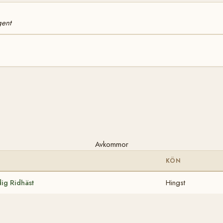
ent
Avkommor
KÖN
ig Ridhäst
Hingst