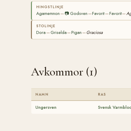
HINGSTLINJE
Agamemnon
📷
Godsven
Favorit
Favorit
Ag
—
—
—
—
STOLINJE
Dora
Griselda
Pigan
Graciosa
—
—
—
Avkommor (1)
NAMN
RAS
Ungersven
Svensk Varmblod