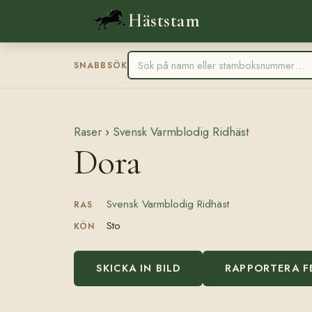
Häststam
SNABBSÖK
Raser
›
Svensk Varmblodig Ridhäst
Dora
Svensk Varmblodig Ridhäst
RAS
Sto
KÖN
SKICKA IN BILD
RAPPORTERA F