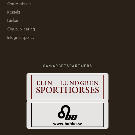
Om Häststam
Kontakt
Länkar
Om publicering
Integritetspolicy
SAMARBETSPARTNERS