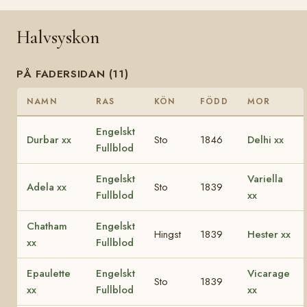
Halvsyskon
PÅ FADERSIDAN (11)
NAMN
RAS
KÖN
FÖDD
MOR
Engelskt
Durbar xx
Sto
1846
Delhi xx
Fullblod
Engelskt
Variella
Adela xx
Sto
1839
Fullblod
xx
Chatham
Engelskt
Hingst
1839
Hester xx
xx
Fullblod
Epaulette
Engelskt
Vicarage
Sto
1839
xx
Fullblod
xx