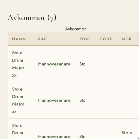
Avkommor (7)
Avkommor
NAMN
RAS
KÖN
FÖDD
MOR
Sto e.
Drum
Hannoveranare
Sto
Major
xx
Sto e.
Drum
Hannoveranare
Sto
Major
xx
Sto e.
Drum
Sto e.
Hannoveranare
Sto