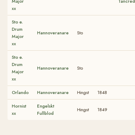
Major
Tancred
xx
Sto e.
Drum
Hannoveranare
Sto
Major
xx
Sto e.
Drum
Hannoveranare
Sto
Major
xx
Orlando
Hannoveranare
Hingst
1848
Hornist
Engelskt
Hingst
1849
xx
Fullblod