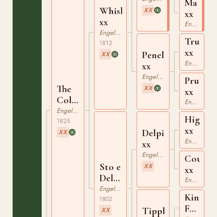
Maria
Whisker
XX
xx
xx
Engelskt Fullblod
Engelskt Fullblod
Trumpa
1812
xx
Penelope
XX
Engelskt Fullblod
xx
Engelskt Fullblod
Prunell
The
XX
xx
Colonel
Engelskt Fullblod
xx
Engelskt Fullblod
Highfly
1825
xx
Delpini
XX
Engelskt Fullblod
xx
Engelskt Fullblod
Counte
Sto e
XX
xx
Delpini
Engelskt Fullblod
xx
Engelskt Fullblod
King
1802
Fergus
Tipple
XX