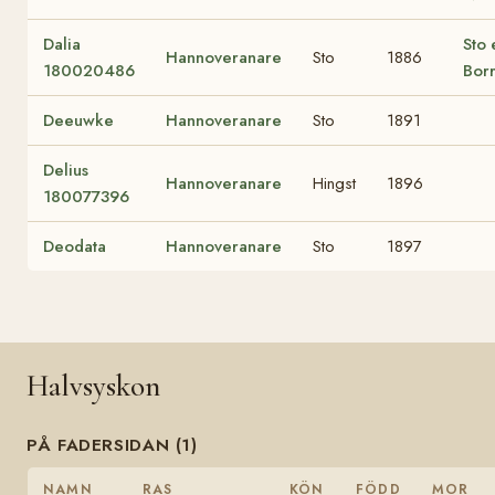
Dalia
Sto 
Hannoveranare
Sto
1886
180020486
Bor
Deeuwke
Hannoveranare
Sto
1891
Delius
Hannoveranare
Hingst
1896
180077396
Deodata
Hannoveranare
Sto
1897
Halvsyskon
PÅ FADERSIDAN (1)
NAMN
RAS
KÖN
FÖDD
MOR