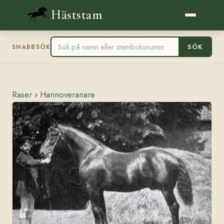
Häststam
SÖK
SNABBSÖK
Raser
›
Hannoveranare