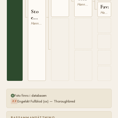
Hannoveranare
Favanel
Sto
Hannoveranare
e.
Flick
Hannoveranare
Foto finns i databasen
Engelskt Fullblod (xx) — Thoroughbred
XX
RASSAMMANSÄTTNING