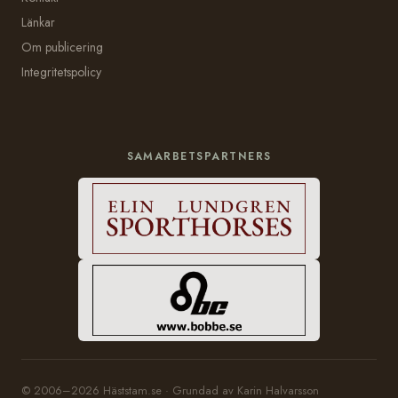
Länkar
Om publicering
Integritetspolicy
SAMARBETSPARTNERS
© 2006–2026 Häststam.se · Grundad av Karin Halvarsson