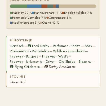
Hackney 20 %
Hannoveranare 17 %
Engelskt Fullblod 7 %
Pommerskt Varmblod 7 %
Ostpreussare 3 %
Mecklenburgare 3 %
Okänd 43 %
HINGSTLINJE
Derwisch
📷
Lord Derby
Performer - Scott's
Atlas
—
—
—
—
Phenomenon - Ramsdale's
Wildfire - Ramsdale's
—
—
Fireaway - Burgess
Fireaway - West's
—
—
Fireaway - Jenkinson's
Driver
Old Shales
Blaze xx
—
—
—
—
📷
Flying Childers xx
📷
Darley Arabian ox
—
STOLINJE
Sto e. Flick