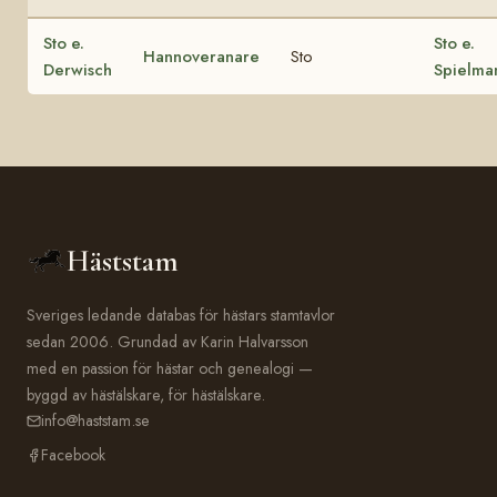
Sto e.
Sto e.
Hannoveranare
Sto
Derwisch
Spielma
Häststam
Sveriges ledande databas för hästars stamtavlor
sedan 2006. Grundad av Karin Halvarsson
med en passion för hästar och genealogi —
byggd av hästälskare, för hästälskare.
info@haststam.se
Facebook