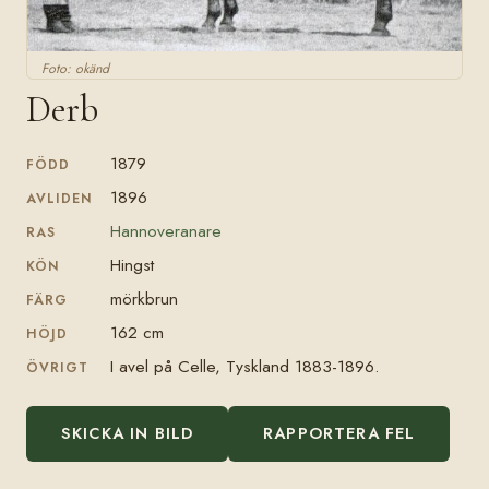
Foto: okänd
Derb
1879
FÖDD
1896
AVLIDEN
Hannoveranare
RAS
Hingst
KÖN
mörkbrun
FÄRG
162 cm
HÖJD
I avel på Celle, Tyskland 1883-1896.
ÖVRIGT
SKICKA IN BILD
RAPPORTERA FEL