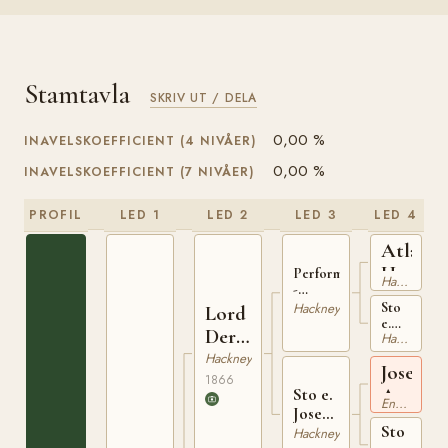
Stamtavla
SKRIV UT / DELA
0,00 %
INAVELSKOEFFICIENT (4 NIVÅER)
0,00 %
INAVELSKOEFFICIENT (7 NIVÅER)
PROFIL
LED 1
LED 2
LED 3
LED 4
Atlas
HSB
Performer
Hackney
-
36
Scott's
Sto
Hackney
Lord
HSB
e.
Derby
Hackney
549
Scott's
HSB
Roan
Hackney
Joseph
Horse
415
1866
Andrew
Sto e.
Engelskt Fullblod
Joseph
xx
Sto
Andrews
Hackney