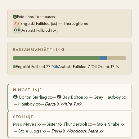
xx
Foto finns i databasen
Engelskt Fullblod (xx) — Thoroughbred
XX
Arabiskt Fullblod (ox)
OX
RASSAMMANSÄTTNING
Engelskt Fullblod 77 %
Arabiskt Fullblod 7 %
Okänd 17 %
HINGSTLINJE
📷
Bolton Starling xx
📷
Bay Bolton xx
Grey Hautboy xx
—
—
Hautboy xx
Darcy's White Turk
—
—
STOLINJE
Miss Mayes xx
Sister to Thunderbolt xx
Sto e Snake xx
—
—
Sto e Luggs xx
Davill's Woodcock Mare xx
—
—