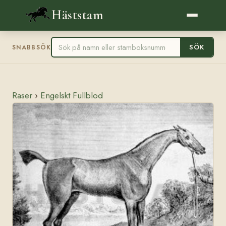
Häststam
SÖK
SNABBSÖK
Raser
›
Engelskt Fullblod