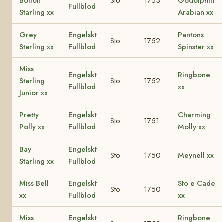
Bolton
Sto
1753
Godolphin
Fullblod
Starling xx
Arabian xx
Grey
Engelskt
Pantons
Sto
1752
Starling xx
Fullblod
Spinster xx
Miss
Engelskt
Ringbone
Starling
Sto
1752
Fullblod
xx
Junior xx
Pretty
Engelskt
Charming
Sto
1751
Polly xx
Fullblod
Molly xx
Bay
Engelskt
Sto
1750
Meynell xx
Starling xx
Fullblod
Miss Bell
Engelskt
Sto e Cade
Sto
1750
xx
Fullblod
xx
Miss
Engelskt
Ringbone