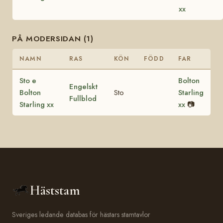
xx
PÅ MODERSIDAN (1)
NAMN
RAS
KÖN
FÖDD
FAR
Sto e
Bolton
Engelskt
Bolton
Sto
Starling
Fullblod
Starling xx
xx
📷
Häststam
Sveriges ledande databas för hästars stamtavlor