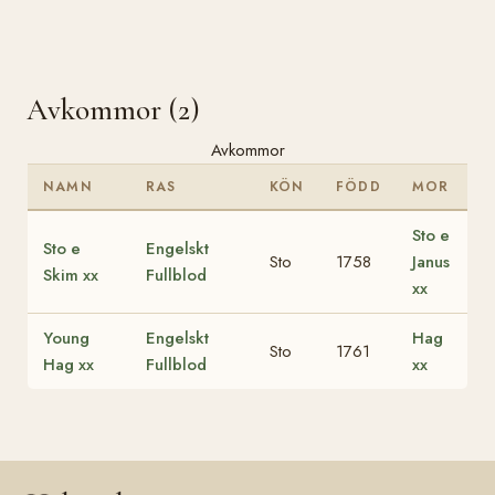
Avkommor (2)
Avkommor
NAMN
RAS
KÖN
FÖDD
MOR
Sto e
Sto e
Engelskt
Sto
1758
Janus
Skim xx
Fullblod
xx
Young
Engelskt
Hag
Sto
1761
Hag xx
Fullblod
xx