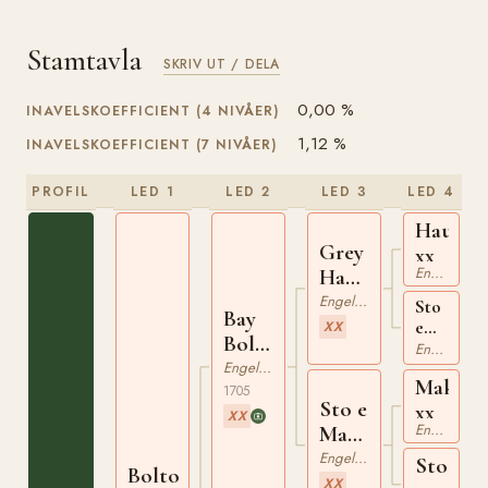
Stamtavla
SKRIV UT / DELA
0,00 %
INAVELSKOEFFICIENT (4 NIVÅER)
1,12 %
INAVELSKOEFFICIENT (7 NIVÅER)
PROFIL
LED 1
LED 2
LED 3
LED 4
Hautbo
Grey
xx
Engelskt Fullblod
Hautboy
xx
Engelskt Fullblod
Sto
Bay
e
XX
Bolton
Natural
Engelskt Fullblod
xx
Engelskt Fullblod
Barb
Makeles
xx
1705
Sto e
xx
XX
Engelskt Fullblod
Makeless
xx
Engelskt Fullblod
Sto
Bolton
XX