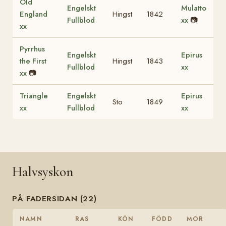
Old
Engelskt
Mulatto
England
Hingst
1842
Fullblod
xx
📷
xx
Pyrrhus
Engelskt
Epirus
the First
Hingst
1843
Fullblod
xx
xx
📷
Triangle
Engelskt
Epirus
Sto
1849
xx
Fullblod
xx
Halvsyskon
PÅ FADERSIDAN (22)
NAMN
RAS
KÖN
FÖDD
MOR