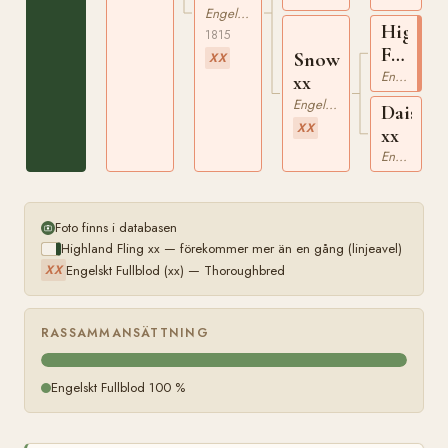
xx
Engelskt Fullblod
Highla
1815
Fling
Snowdrop
XX
xx
Engelskt Fullblod
xx
Engelskt Fullblod
Daisy
XX
xx
Engelskt Fullblod
Foto finns i databasen
Highland Fling xx — förekommer mer än en gång (linjeavel)
Engelskt Fullblod (xx) — Thoroughbred
XX
RASSAMMANSÄTTNING
Engelskt Fullblod 100 %