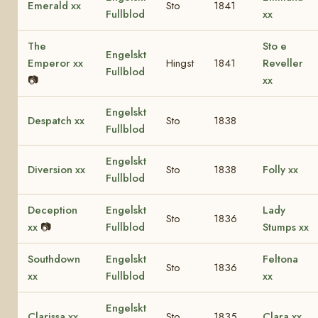
Emerald xx
Sto
1841
Fullblod
xx
The
Sto e
Engelskt
Emperor xx
Hingst
1841
Reveller
Fullblod
📷
xx
Engelskt
Despatch xx
Sto
1838
Fullblod
Engelskt
Diversion xx
Sto
1838
Folly xx
Fullblod
Deception
Engelskt
Lady
Sto
1836
xx
📷
Fullblod
Stumps xx
Southdown
Engelskt
Feltona
Sto
1836
xx
Fullblod
xx
Engelskt
Clarissa xx
Sto
1835
Clara xx