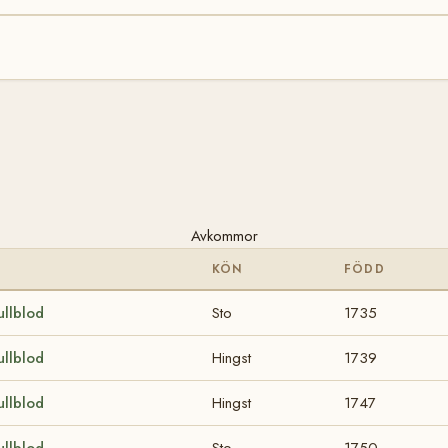
Avkommor
KÖN
FÖDD
ullblod
Sto
1735
ullblod
Hingst
1739
ullblod
Hingst
1747
ullblod
Sto
1750