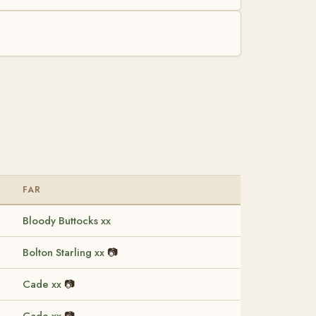
FAR
Bloody Buttocks xx
Bolton Starling xx
📷
Cade xx
📷
Cade xx
📷