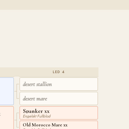
LED 4
desert stallion
desert mare
Spanker xx
x
Engelskt Fullblod
Old Morocco Mare xx