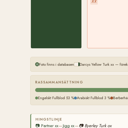
XX
Foto finns i databasen
Darcys Yellow Turk xx — före
RASSAMMANSÄTTNING
Engelskt Fullblod 53 %
Arabiskt Fullblod 3 %
Berberhä
HINGSTLINJE
📷
Partner xx
Jigg xx
📷
Byerley Turk ox
—
—