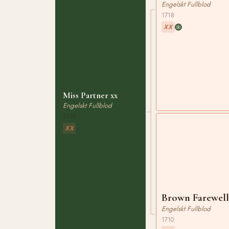
Engelskt Fullblod
1718
XX
Miss Partner xx
Engelskt Fullblod
1730
XX
Brown Farewell
Engelskt Fullblod
1710