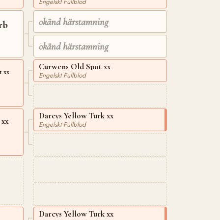
Engelskt Fullblod
okänd härstamning
rb
okänd härstamning
Curwens Old Spot xx
 xx
Engelskt Fullblod
Darcys Yellow Turk xx
 xx
Engelskt Fullblod
Darcys Yellow Turk xx