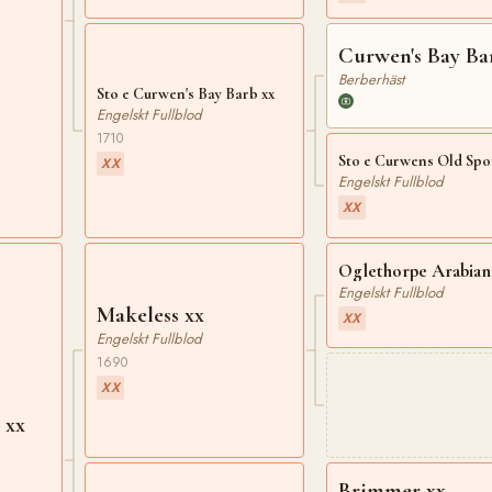
Curwen's Bay Ba
Berberhäst
Sto e Curwen's Bay Barb xx
Engelskt Fullblod
1710
Sto e Curwens Old Spot
XX
Engelskt Fullblod
XX
Oglethorpe Arabian
Engelskt Fullblod
Makeless xx
XX
Engelskt Fullblod
1690
XX
 xx
Brimmer xx