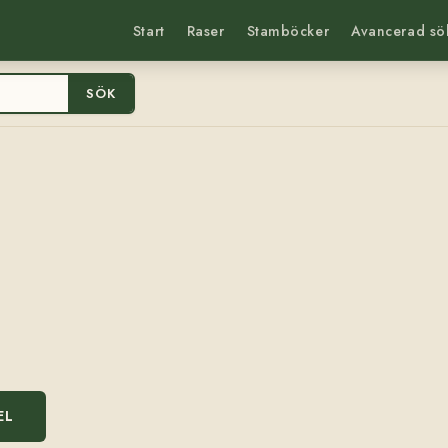
Start
Raser
Stamböcker
Avancerad sö
SÖK
EL