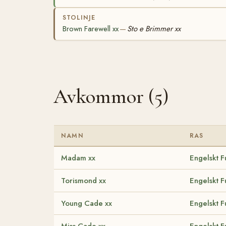
STOLINJE
Brown Farewell xx
Sto e Brimmer xx
—
Avkommor (5)
NAMN
RAS
Madam xx
Engelskt F
Torismond xx
Engelskt F
Young Cade xx
Engelskt F
Miss Cade xx
Engelskt F