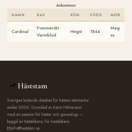
Avkommor
NAMN
RAS
KÖN
FÖDD
MOR
Pommerskt
Meg
Cardinal
Hingst
1844
Varmblod
xx
Häststam
Sveriges ledande databas för hästars stamtavlor
sedan 2006. Grundad av Karin Halvarsson
med en passion för hästar och genealogi —
byggd av hästälskare, för hästälskare.
info@haststam.se