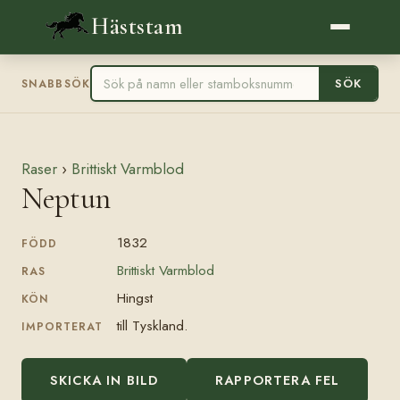
Häststam
SÖK
SNABBSÖK
Raser
›
Brittiskt Varmblod
Neptun
1832
FÖDD
Brittiskt Varmblod
RAS
Hingst
KÖN
till Tyskland.
IMPORTERAT
SKICKA IN BILD
RAPPORTERA FEL