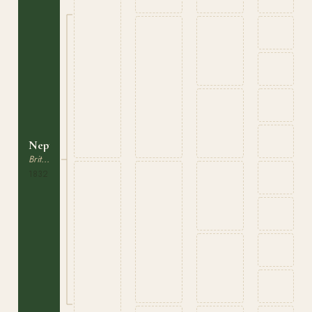
Neptun
Brittiskt Varmblod
1832