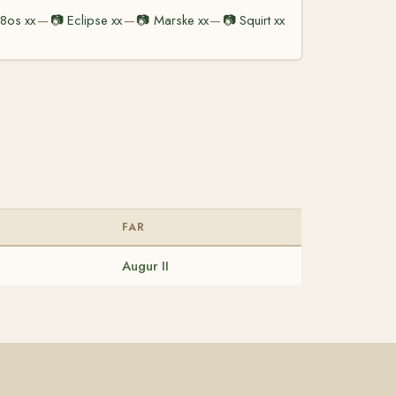
t8os xx
📷
Eclipse xx
📷
Marske xx
📷
Squirt xx
—
—
—
FAR
Augur II