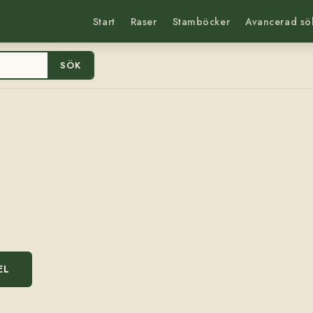
Start
Raser
Stamböcker
Avancerad sö
SÖK
EL