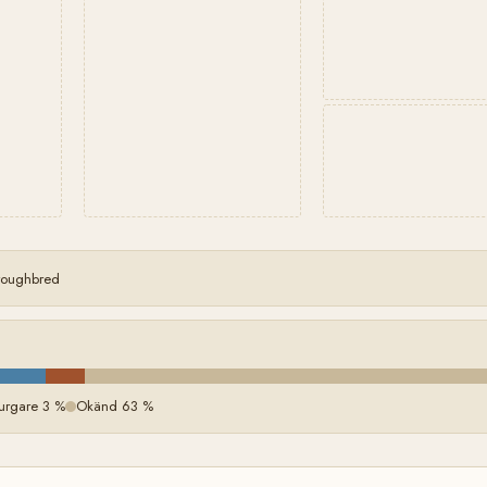
oroughbred
urgare 3 %
Okänd 63 %