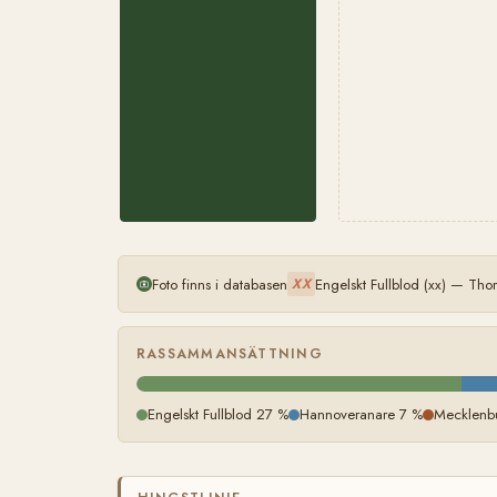
Foto finns i databasen
Engelskt Fullblod (xx) — Th
XX
RASSAMMANSÄTTNING
Engelskt Fullblod 27 %
Hannoveranare 7 %
Mecklenb