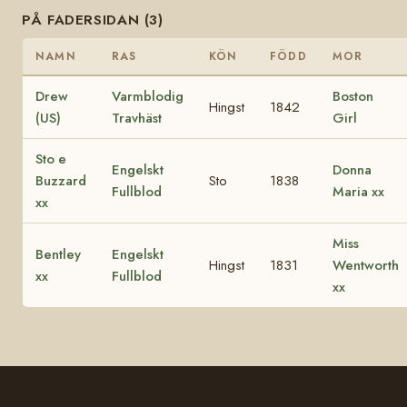
PÅ FADERSIDAN (3)
NAMN
RAS
KÖN
FÖDD
MOR
Drew
Varmblodig
Boston
Hingst
1842
(US)
Travhäst
Girl
Sto e
Engelskt
Donna
Buzzard
Sto
1838
Fullblod
Maria xx
xx
Miss
Bentley
Engelskt
Hingst
1831
Wentworth
xx
Fullblod
xx