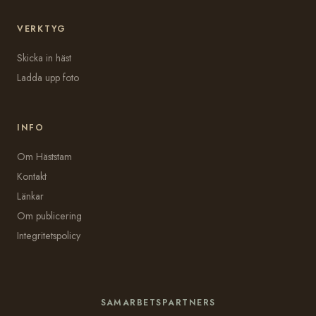
VERKTYG
Skicka in häst
Ladda upp foto
INFO
Om Häststam
Kontakt
Länkar
Om publicering
Integritetspolicy
SAMARBETSPARTNERS