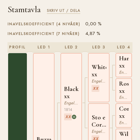
Stamtavla
SKRIV UT / DELA
0,00 %
INAVELSKOEFFICIENT (4 NIVÅER)
4,87 %
INAVELSKOEFFICIENT (7 NIVÅER)
PROFIL
LED 1
LED 2
LED 3
LED 4
Hamble
xx
Whitelock
Engelskt Fullblod
xx
Engelskt Fullblod
Rosalin
Blacklock
XX
xx
xx
Engelskt Fullblod
Engelskt Fullblod
Corian
1814
xx
Sto e
XX
Engelskt Fullblod
Coriander
xx
Engelskt Fullblod
Wildgo
Buzzard
XX