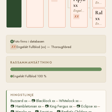
Teazle
Engelskt Fullblod
xx
xx
Engelskt Fullblod
Rally
XX
xx
Engelskt Fullblod
Foto finns i databasen
Engelskt Fullblod (xx) — Thoroughbred
XX
RASSAMMANSÄTTNING
Engelskt Fullblod 100 %
HINGSTLINJE
Buzzard xx
📷
Blacklock xx
Whitelock xx
—
—
—
📷
Hambletonian xx
📷
King Fergus xx
📷
Eclipse xx
—
—
—
📷
Marske xx
📷
Squirt xx
📷
Bartlet's Childers xx
—
—
—