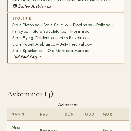
📷
Darley Arabian ox
STOLINJE
Sto e Picton xx
Sto e Selim xx
Pipylina xx
Rally xx
—
—
—
—
Fancy xx
Sto e Spectator xx
Horatia xx
—
—
—
Sto e Flying Childers xx
Miss Belvoir xx
—
—
Sto e Pagett Arabian xx
Betty Percival xx
—
—
Sto e Spanker xx
Old Morocco Mare xx
—
—
Old Bald Peg xx
Avkommor (4)
Avkommor
NAMN
RAS
KÖN
FÖDD
MOR
Miss
Engelskt
Sto e