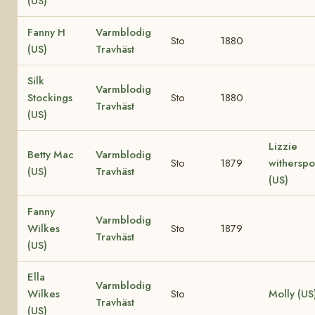
(US)
Fanny H
Varmblodig
Sto
1880
(US)
Travhäst
Silk
Varmblodig
Stockings
Sto
1880
Travhäst
(US)
Lizzie
Betty Mac
Varmblodig
Sto
1879
withersp
(US)
Travhäst
(US)
Fanny
Varmblodig
Wilkes
Sto
1879
Travhäst
(US)
Ella
Varmblodig
Wilkes
Sto
Molly (US
Travhäst
(US)