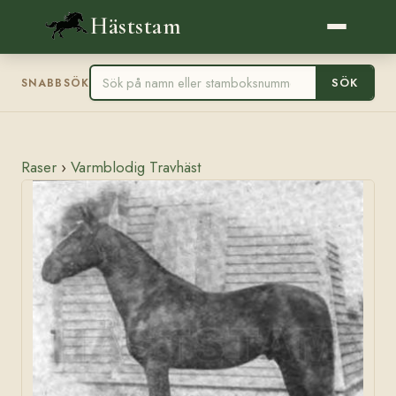
Häststam
SÖK
SNABBSÖK
Raser
›
Varmblodig Travhäst