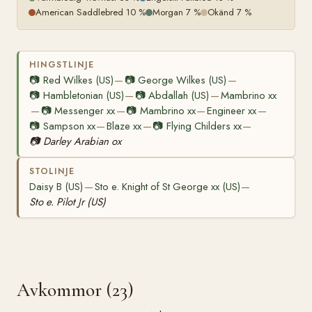
American Saddlebred 10 %
Morgan 7 %
Okänd 7 %
HINGSTLINJE
📷
Red Wilkes (US)
📷
George Wilkes (US)
—
—
📷
Hambletonian (US)
📷
Abdallah (US)
Mambrino xx
—
—
📷
Messenger xx
📷
Mambrino xx
Engineer xx
—
—
—
—
📷
Sampson xx
Blaze xx
📷
Flying Childers xx
—
—
—
📷
Darley Arabian ox
STOLINJE
Daisy B (US)
Sto e. Knight of St George xx (US)
—
—
Sto e. Pilot Jr (US)
Avkommor (23)