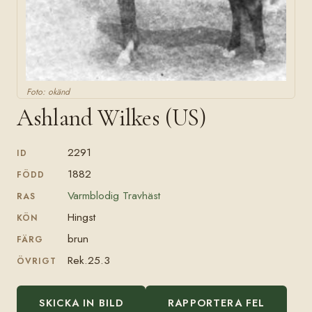
Foto: okänd
Ashland Wilkes (US)
2291
ID
1882
FÖDD
Varmblodig Travhäst
RAS
Hingst
KÖN
brun
FÄRG
Rek.25.3
ÖVRIGT
SKICKA IN BILD
RAPPORTERA FEL