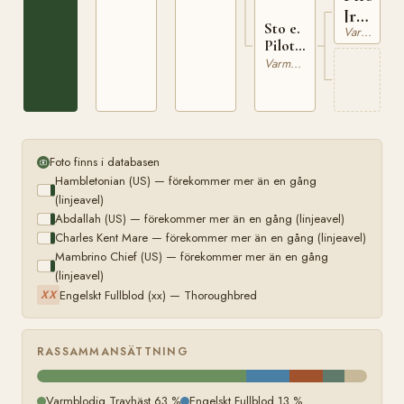
George
Jr
xx (US)
Sto e.
Varmblodig Travhäst
(US)
Pilot
Jr
Varmblodig Travhäst
(US)
Foto finns i databasen
Hambletonian (US) — förekommer mer än en gång
(linjeavel)
Abdallah (US) — förekommer mer än en gång (linjeavel)
Charles Kent Mare — förekommer mer än en gång (linjeavel)
Mambrino Chief (US) — förekommer mer än en gång
(linjeavel)
Engelskt Fullblod (xx) — Thoroughbred
XX
RASSAMMANSÄTTNING
Varmblodig Travhäst 63 %
Engelskt Fullblod 13 %