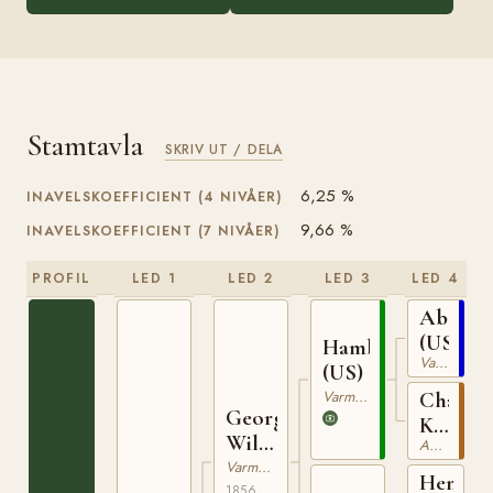
Stamtavla
SKRIV UT / DELA
6,25 %
INAVELSKOEFFICIENT (4 NIVÅER)
9,66 %
INAVELSKOEFFICIENT (7 NIVÅER)
PROFIL
LED 1
LED 2
LED 3
LED 4
Abdall
(US)
Hambletonian
Varmblodig Travhäst
(US)
Varmblodig Travhäst
Charles
George
Kent
Wilkes
American Saddlebred
Mare
(US)
Varmblodig Travhäst
Henry
1856