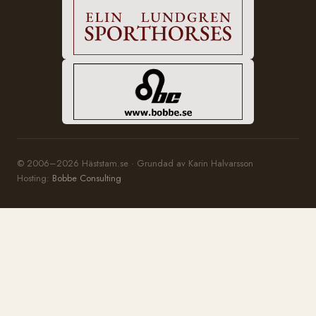
© 2006–2026 Häststam.se · Grundad av Karin Halvarsson
Hosting:
Bobbe Consulting