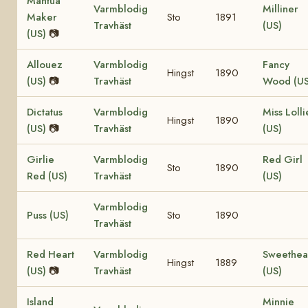
Mantua
Varmblodig
Milliner
Maker
Sto
1891
Travhäst
(US)
(US)
📷
Allouez
Varmblodig
Fancy
Hingst
1890
(US)
📷
Travhäst
Wood (US
Dictatus
Varmblodig
Miss Lolli
Hingst
1890
(US)
📷
Travhäst
(US)
Girlie
Varmblodig
Red Girl
Sto
1890
Red (US)
Travhäst
(US)
Varmblodig
Puss (US)
Sto
1890
Travhäst
Red Heart
Varmblodig
Sweethea
Hingst
1889
(US)
📷
Travhäst
(US)
Island
Minnie