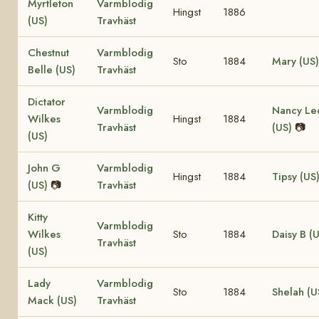
Myrtleton
Varmblodig
Hingst
1886
(US)
Travhäst
Chestnut
Varmblodig
Sto
1884
Mary (US)
Belle (US)
Travhäst
Dictator
Varmblodig
Nancy Le
Wilkes
Hingst
1884
Travhäst
(US)
📷
(US)
John G
Varmblodig
Hingst
1884
Tipsy (US
(US)
📷
Travhäst
Kitty
Varmblodig
Wilkes
Sto
1884
Daisy B (
Travhäst
(US)
Lady
Varmblodig
Sto
1884
Shelah (U
Mack (US)
Travhäst