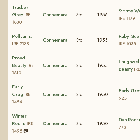
Truskey
Stormy W
Grey
Connemara
Sto
1956
IRE
IRE 1179
1880
Pollyanna
Ruby Que
Connemara
Sto
1955
IRE 2138
IRE 1085
Proud
Loughwel
Beauty
Connemara
Sto
1955
IRE
Beauty
IR
1810
Early
Early Gr
Creg
Connemara
Sto
1950
IRE
925
1454
Winter
Dun Roc
Roche
Connemara
Sto
1950
IRE
773
📷
1495