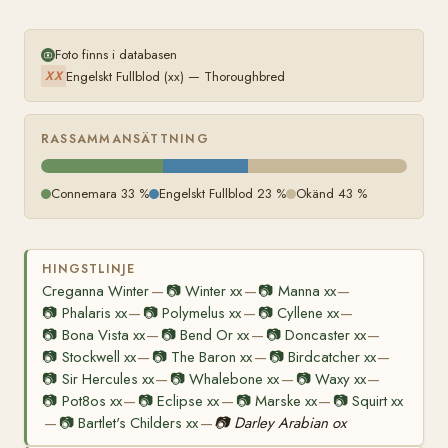
Foto finns i databasen
Engelskt Fullblod (xx) — Thoroughbred
XX
RASSAMMANSÄTTNING
Connemara 33 %
Engelskt Fullblod 23 %
Okänd 43 %
HINGSTLINJE
Creganna Winter
📷
Winter xx
📷
Manna xx
—
—
—
📷
Phalaris xx
📷
Polymelus xx
📷
Cyllene xx
—
—
—
📷
Bona Vista xx
📷
Bend Or xx
📷
Doncaster xx
—
—
—
📷
Stockwell xx
📷
The Baron xx
📷
Birdcatcher xx
—
—
—
📷
Sir Hercules xx
📷
Whalebone xx
📷
Waxy xx
—
—
—
📷
Pot8os xx
📷
Eclipse xx
📷
Marske xx
📷
Squirt xx
—
—
—
📷
Bartlet's Childers xx
📷
Darley Arabian ox
—
—