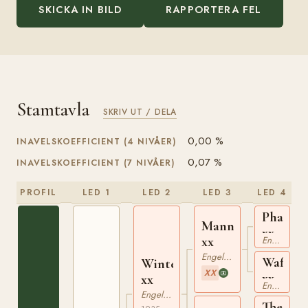
SKICKA IN BILD
RAPPORTERA FEL
Stamtavla
SKRIV UT / DELA
0,00 %
INAVELSKOEFFICIENT (4 NIVÅER)
0,07 %
INAVELSKOEFFICIENT (7 NIVÅER)
PROFIL
LED 1
LED 2
LED 3
LED 4
Phalaris
Manna
xx
xx
Engelskt Fullblod
Engelskt Fullblod
Waffles
Winter
XX
xx
xx
Engelskt Fullblod
Engelskt Fullblod
The