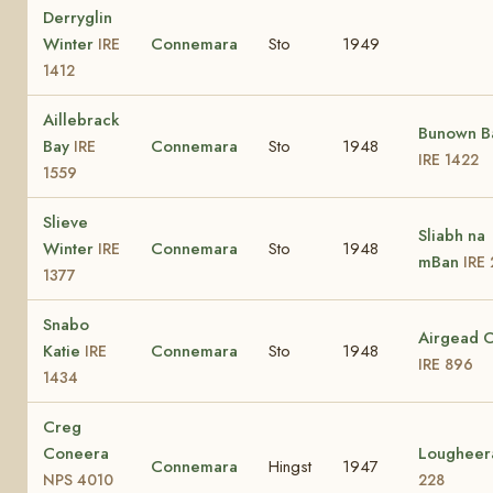
Derryglin
Winter
Connemara
Sto
1949
IRE
1412
Aillebrack
Bunown B
Bay
Connemara
Sto
1948
IRE
IRE 1422
1559
Slieve
Sliabh na
Winter
Connemara
Sto
1948
IRE
mBan
IRE
1377
Snabo
Airgead 
Katie
Connemara
Sto
1948
IRE
IRE 896
1434
Creg
Coneera
Loughee
Connemara
Hingst
1947
NPS 4010
228