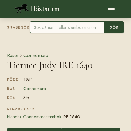
Häststam
SÖK
SNABBSÖK
Raser
›
Connemara
Tiernee Judy IRE 1640
1951
FÖDD
Connemara
RAS
Sto
KÖN
STAMBÖCKER
Irländsk Connemarastambok
IRE 1640