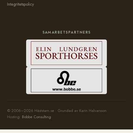
Integritetspolicy
SAMARBETSPARTNERS
© 2006–2026 Häststam.se · Grundad av Karin Halvarsson
Hosting:
Bobbe Consulting