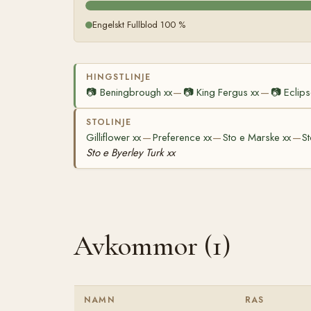
Engelskt Fullblod 100 %
HINGSTLINJE
📷
Beningbrough xx
📷
King Fergus xx
📷
Eclips
—
—
STOLINJE
Gilliflower xx
Preference xx
Sto e Marske xx
St
—
—
—
Sto e Byerley Turk xx
Avkommor (1)
NAMN
RAS