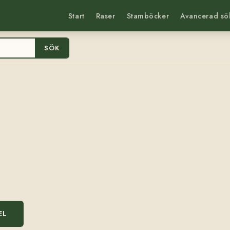
Start
Raser
Stamböcker
Avancerad sö
SÖK
EL