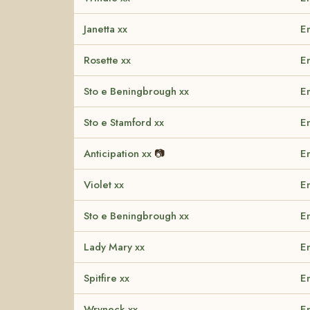
Janetta xx
En
Rosette xx
En
Sto e Beningbrough xx
En
Sto e Stamford xx
En
Anticipation xx
📷
En
Violet xx
En
Sto e Beningbrough xx
En
Lady Mary xx
En
Spitfire xx
En
Wryneck xx
En