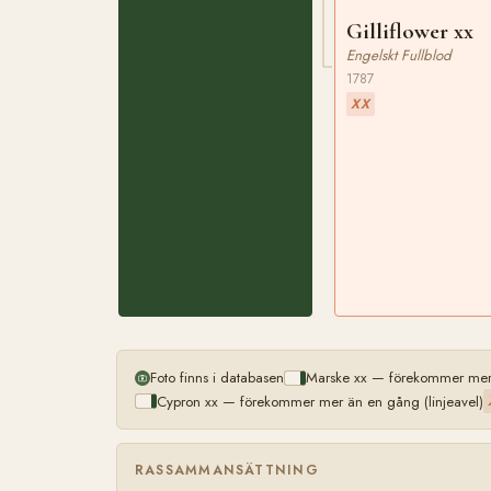
Gilliflower xx
Engelskt Fullblod
1787
XX
Foto finns i databasen
Marske xx — förekommer mer 
Cypron xx — förekommer mer än en gång (linjeavel)
RASSAMMANSÄTTNING