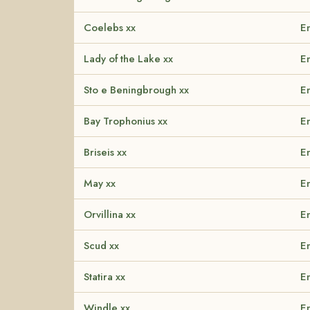
Coelebs xx
En
Lady of the Lake xx
En
Sto e Beningbrough xx
En
Bay Trophonius xx
En
Briseis xx
En
May xx
En
Orvillina xx
En
Scud xx
En
Statira xx
En
Windle xx
En