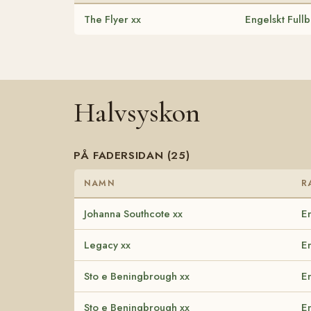
The Flyer xx
Engelskt Full
Halvsyskon
PÅ FADERSIDAN (25)
NAMN
R
Johanna Southcote xx
En
Legacy xx
En
Sto e Beningbrough xx
En
Sto e Beningbrough xx
En