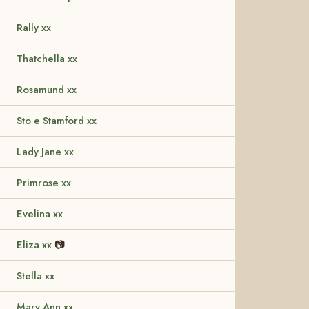
Rally xx
Thatchella xx
Rosamund xx
Sto e Stamford xx
Lady Jane xx
Primrose xx
Evelina xx
Eliza xx
📷
Stella xx
Mary Ann xx