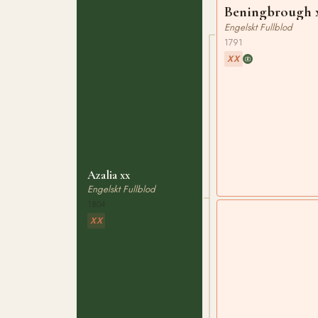
Beningbrough 
Engelskt Fullblod
1791
XX
Azalia xx
Engelskt Fullblod
1804
XX