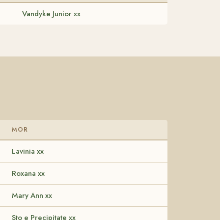
Vandyke Junior xx
MOR
Lavinia xx
Roxana xx
Mary Ann xx
Sto e Precipitate xx