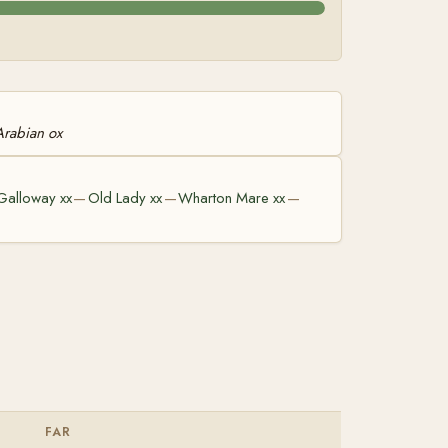
Arabian ox
Galloway xx
Old Lady xx
Wharton Mare xx
—
—
—
FAR