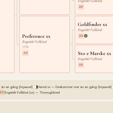
Engelskt Fullblod
XX
Goldfinder xx
Engelskt Fullblod
Preference xx
XX
Engelskt Fullblod
1778
Sto e Marske xx
XX
Engelskt Fullblod
XX
än en gång (linjeavel)
Herod xx — förekommer mer än en gång (linjeavel)
Engelskt Fullblod (xx) — Thoroughbred
XX