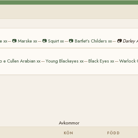
e xx
📷
Marske xx
📷
Squirt xx
📷
Bartlet's Childers xx
📷
Darley 
—
—
—
—
o e Cullen Arabian xx
Young Blackeyes xx
Black Eyes xx
Warlock 
—
—
—
Avkommor
KÖN
FÖDD