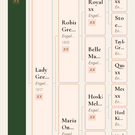
xx
XX
Royalist
Engelskt Fullblod
xx
Engelskt Fullblod
Sto
Robin
XX
e
Grey
Herod
Engelskt Fullblod
xx
Engelskt Fullblod
xx
Tayloes
1805
Grey
Belle
XX
Diomed
Engelskt Fullblod
Mariah
xx
xx
Engelskt Fullblod
Queen
Lady
XX
xx
Grey
Engelskt Fullblod
xx
Engelskt Fullblod
Medley
1817
xx
Hoskins
XX
Engelskt Fullblod
Melzar
xx
Engelskt Fullblod
Hoskins
XX
Kitty
Maria
Fisher
Engelskt Fullblod
One
xx
xx
Engelskt Fullblod