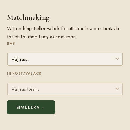
Matchmaking
Välj en hingst eller valack för att simulera en stamtavla
för ett föl med Lucy xx som mor.
RAS
HINGST/VALACK
SIMULERA →