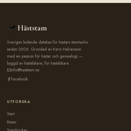
Häststam
Sveriges ledande databas för hästars stamtavlor
sedan 2006. Grundad av Karin Halvarsson
med en passion för hästar och genealogi —
byggd av hästälskare, för hästälskare.
info@haststam.se
Facebook
UTFORSKA
Start
Raser
Stamböcker