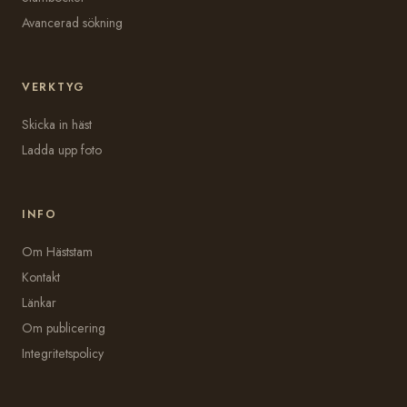
Avancerad sökning
VERKTYG
Skicka in häst
Ladda upp foto
INFO
Om Häststam
Kontakt
Länkar
Om publicering
Integritetspolicy