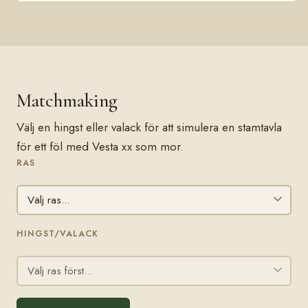
Matchmaking
Välj en hingst eller valack för att simulera en stamtavla
för ett föl med Vesta xx som mor.
RAS
HINGST/VALACK