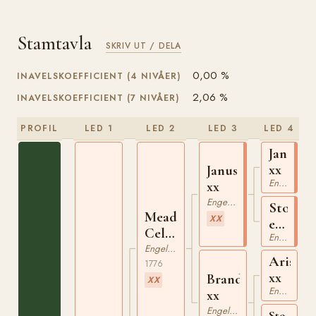
Stamtavla
SKRIV UT / DELA
0,00 %
INAVELSKOEFFICIENT (4 NIVÅER)
2,06 %
INAVELSKOEFFICIENT (7 NIVÅER)
PROFIL
LED 1
LED 2
LED 3
LED 4
Janus
xx
Janus
Engelskt Fullblod
xx
Engelskt Fullblod
Sto
Meades
XX
e
Celer
Engelskt Fullblod
Fox
xx
Engelskt Fullblod
xx
Aristot
1776
xx
Brandon
XX
Engelskt Fullblod
xx
Engelskt Fullblod
Sto