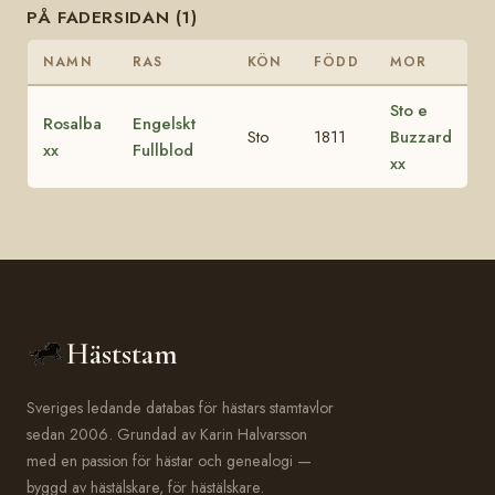
PÅ FADERSIDAN (1)
NAMN
RAS
KÖN
FÖDD
MOR
Sto e
Rosalba
Engelskt
Sto
1811
Buzzard
xx
Fullblod
xx
Häststam
Sveriges ledande databas för hästars stamtavlor
sedan 2006. Grundad av Karin Halvarsson
med en passion för hästar och genealogi —
byggd av hästälskare, för hästälskare.