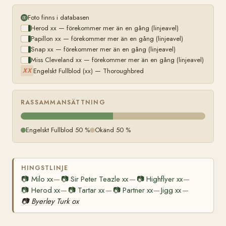
Foto finns i databasen
Herod xx — förekommer mer än en gång (linjeavel)
Papillon xx — förekommer mer än en gång (linjeavel)
Snap xx — förekommer mer än en gång (linjeavel)
Miss Cleveland xx — förekommer mer än en gång (linjeavel)
Engelskt Fullblod (xx) — Thoroughbred
XX
RASSAMMANSÄTTNING
Engelskt Fullblod 50 %
Okänd 50 %
HINGSTLINJE
📷
Milo xx
📷
Sir Peter Teazle xx
📷
Highflyer xx
—
—
—
📷
Herod xx
📷
Tartar xx
📷
Partner xx
Jigg xx
—
—
—
—
📷
Byerley Turk ox