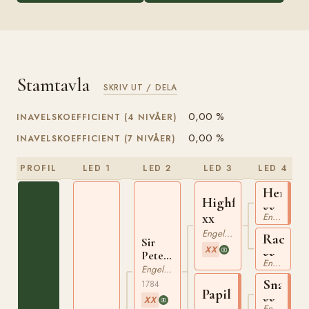
Stamtavla
SKRIV UT / DELA
0,00 %
INAVELSKOEFFICIENT (4 NIVÅER)
0,00 %
INAVELSKOEFFICIENT (7 NIVÅER)
PROFIL
LED 1
LED 2
LED 3
LED 4
Herod
Highflyer
xx
xx
Engelskt Fullblod
Engelskt Fullblod
Rachel
Sir
XX
xx
Peter
Engelskt Fullblod
Teazle
Engelskt Fullblod
xx
Snap
1784
Papillon
xx
XX
Engelskt Fullblod