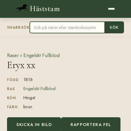
Häststam
SÖK
SNABBSÖK
Raser
›
Engelskt Fullblod
Eryx xx
1816
FÖDD
Engelskt Fullblod
RAS
Hingst
KÖN
brun
FÄRG
SKICKA IN BILD
RAPPORTERA FEL