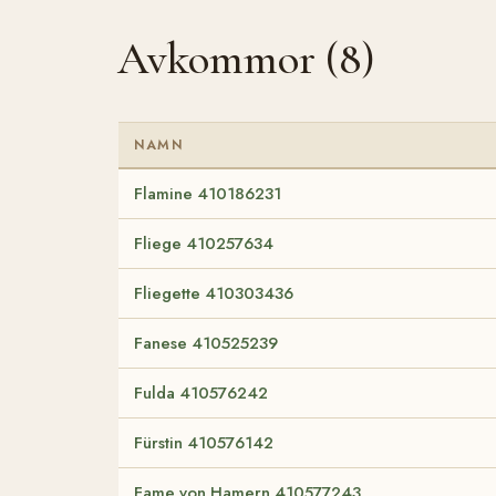
Avkommor (8)
NAMN
Flamine 410186231
Fliege 410257634
Fliegette 410303436
Fanese 410525239
Fulda 410576242
Fürstin 410576142
Fame von Hamern 410577243