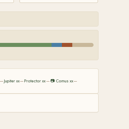
Jupiter xx
Protector xx
📷
Comus xx
—
—
—
—