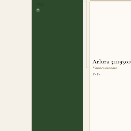
1925
Arlura 31119301
Hannoveranare
1919