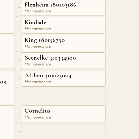
Flenheim 180103186
Hannoveranare
Kimbale
Hannoveranare
King 180156790
Hannoveranare
Seenelke 310334900
Hannoveranare
Altheo 310025004
309
Hannoveranare
Cornelius
Hannoveranare