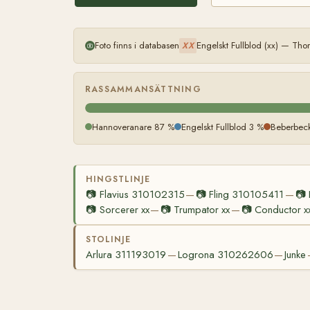
Foto finns i databasen
Engelskt Fullblod (xx) — Th
XX
RASSAMMANSÄTTNING
Hannoveranare 87 %
Engelskt Fullblod 3 %
Beberbec
HINGSTLINJE
📷
Flavius 310102315
📷
Fling 310105411
📷
—
—
📷
Sorcerer xx
📷
Trumpator xx
📷
Conductor x
—
—
STOLINJE
Arlura 311193019
Logrona 310262606
Junke
—
—