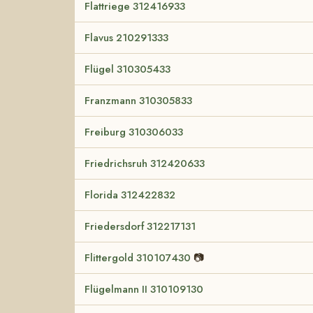
Flattriege 312416933
Flavus 210291333
Flügel 310305433
Franzmann 310305833
Freiburg 310306033
Friedrichsruh 312420633
Florida 312422832
Friedersdorf 312217131
Flittergold 310107430
📷
Flügelmann II 310109130