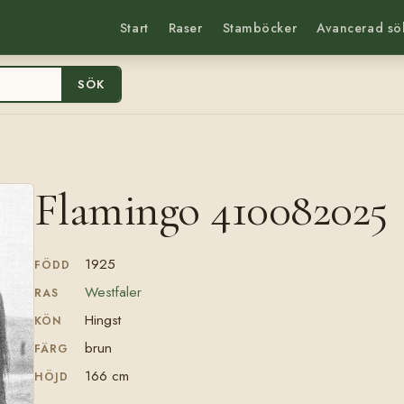
Start
Raser
Stamböcker
Avancerad sö
SÖK
Flamingo 410082025
1925
FÖDD
Westfaler
RAS
Hingst
KÖN
brun
FÄRG
166 cm
HÖJD