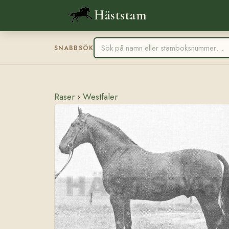
Häststam
SNABBSÖK
Raser
›
Westfaler