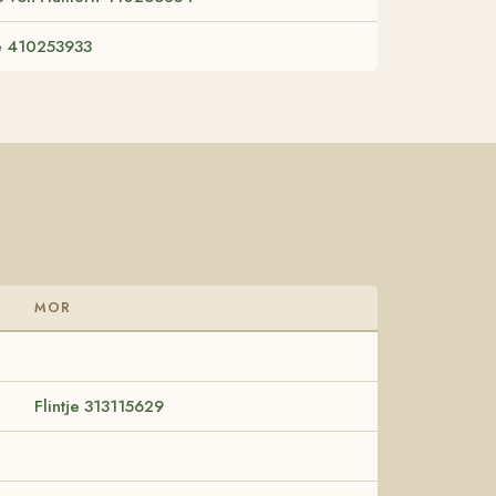
e 410253933
MOR
Flintje 313115629