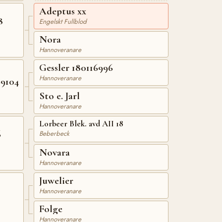
Adeptus xx
8
Engelskt Fullblod
Nora
Hannoveranare
Gessler 180116996
Hannoveranare
9104
Sto e. Jarl
Hannoveranare
Lorbeer Blek. avd AII 18
6
Beberbeck
Novara
Hannoveranare
Juwelier
Hannoveranare
Folge
Hannoveranare