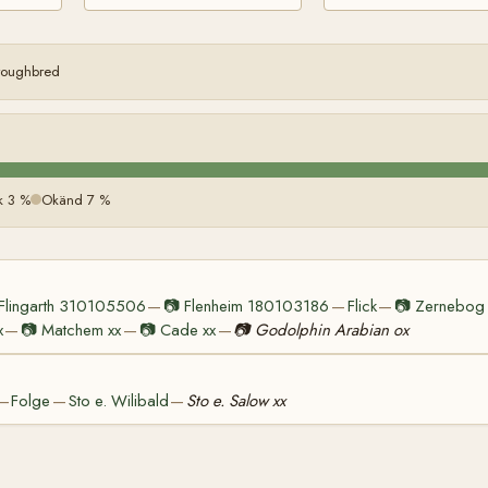
oroughbred
k 3 %
Okänd 7 %
Flingarth 310105506
📷
Flenheim 180103186
Flick
📷
Zernebog
—
—
—
x
📷
Matchem xx
📷
Cade xx
📷
Godolphin Arabian ox
—
—
—
Folge
Sto e. Wilibald
Sto e. Salow xx
—
—
—