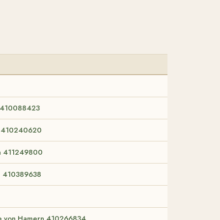
 410088423
i 410240620
a 411249800
a 410389638
de von Hamern 410266834