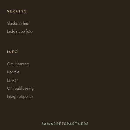
VERKTYG
Skicka in häst
Ladda upp foto
INFO
Om Häststam
Kontakt
Länkar
Om publicering
Integritetspolicy
SAMARBETSPARTNERS