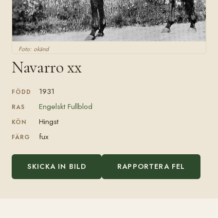
Foto: okänd
Navarro xx
1931
FÖDD
Engelskt Fullblod
RAS
Hingst
KÖN
fux
FÄRG
SKICKA IN BILD
RAPPORTERA FEL