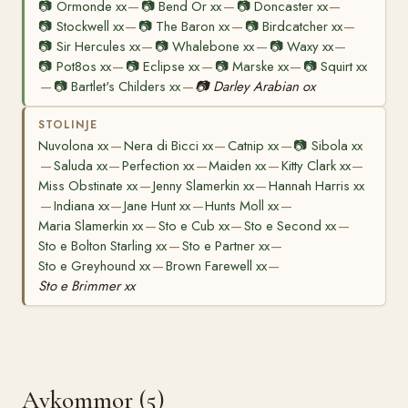
📷
Ormonde xx
📷
Bend Or xx
📷
Doncaster xx
—
—
—
📷
Stockwell xx
📷
The Baron xx
📷
Birdcatcher xx
—
—
—
📷
Sir Hercules xx
📷
Whalebone xx
📷
Waxy xx
—
—
—
📷
Pot8os xx
📷
Eclipse xx
📷
Marske xx
📷
Squirt xx
—
—
—
📷
Bartlet's Childers xx
📷
Darley Arabian ox
—
—
STOLINJE
Nuvolona xx
Nera di Bicci xx
Catnip xx
📷
Sibola xx
—
—
—
Saluda xx
Perfection xx
Maiden xx
Kitty Clark xx
—
—
—
—
—
Miss Obstinate xx
Jenny Slamerkin xx
Hannah Harris xx
—
—
Indiana xx
Jane Hunt xx
Hunts Moll xx
—
—
—
—
Maria Slamerkin xx
Sto e Cub xx
Sto e Second xx
—
—
—
Sto e Bolton Starling xx
Sto e Partner xx
—
—
Sto e Greyhound xx
Brown Farewell xx
—
—
Sto e Brimmer xx
Avkommor (5)