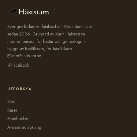
Häststam
Sveriges ledande databas för hästars stamtavlor
sedan 2006. Grundad av Karin Halvarsson
med en passion för hästar och genealogi —
byggd av hästälskare, för hästälskare.
info@haststam.se
Facebook
UTFORSKA
Start
Raser
Stamböcker
Avancerad sökning