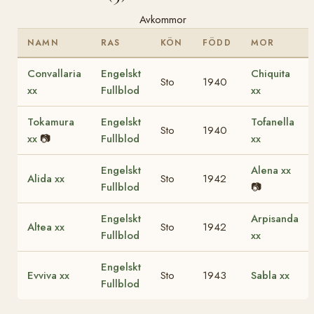
Avkommor
NAMN
RAS
KÖN
FÖDD
MOR
Convallaria
Engelskt
Chiquita
Sto
1940
xx
Fullblod
xx
Tokamura
Engelskt
Tofanella
Sto
1940
xx
📷
Fullblod
xx
Engelskt
Alena xx
Alida xx
Sto
1942
Fullblod
📷
Engelskt
Arpisanda
Altea xx
Sto
1942
Fullblod
xx
Engelskt
Evviva xx
Sto
1943
Sabla xx
Fullblod