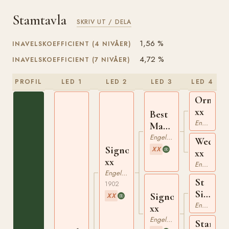
Stamtavla
SKRIV UT / DELA
1,56 %
INAVELSKOEFFICIENT (4 NIVÅER)
4,72 %
INAVELSKOEFFICIENT (7 NIVÅER)
PROFIL
LED 1
LED 2
LED 3
LED 4
Ormon
xx
Best
Engelskt Fullblod
Man
xx
Engelskt Fullblod
Wedloc
Signorino
XX
xx
xx
Engelskt Fullblod
Engelskt Fullblod
St
1902
Simon
Signorina
XX
xx
Engelskt Fullblod
xx
Engelskt Fullblod
Star