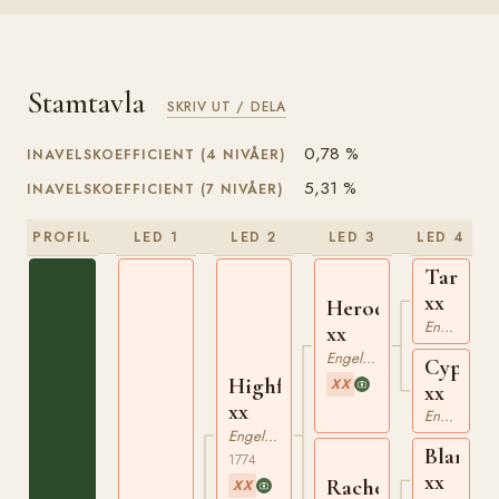
Stamtavla
SKRIV UT / DELA
0,78 %
INAVELSKOEFFICIENT (4 NIVÅER)
5,31 %
INAVELSKOEFFICIENT (7 NIVÅER)
PROFIL
LED 1
LED 2
LED 3
LED 4
Tartar
xx
Herod
Engelskt Fullblod
xx
Engelskt Fullblod
Cypron
Highflyer
XX
xx
xx
Engelskt Fullblod
Engelskt Fullblod
Blank
1774
xx
Rachel
XX