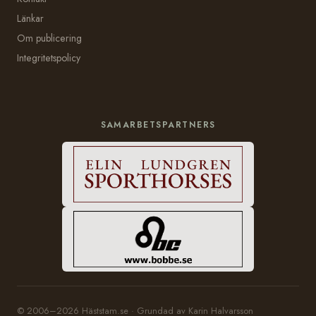
Länkar
Om publicering
Integritetspolicy
SAMARBETSPARTNERS
© 2006–2026 Häststam.se · Grundad av Karin Halvarsson