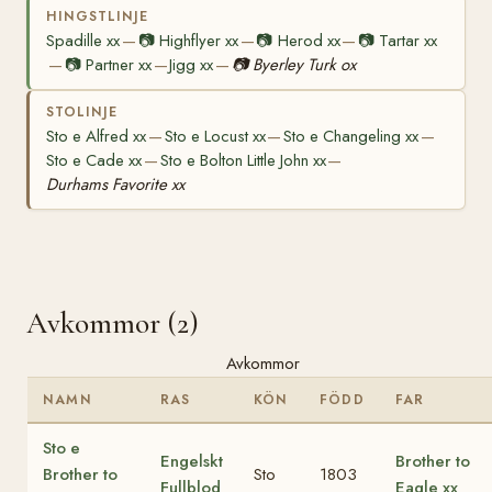
HINGSTLINJE
Spadille xx
📷
Highflyer xx
📷
Herod xx
📷
Tartar xx
—
—
—
📷
Partner xx
Jigg xx
📷
Byerley Turk ox
—
—
—
STOLINJE
Sto e Alfred xx
Sto e Locust xx
Sto e Changeling xx
—
—
—
Sto e Cade xx
Sto e Bolton Little John xx
—
—
Durhams Favorite xx
Avkommor (2)
Avkommor
NAMN
RAS
KÖN
FÖDD
FAR
Sto e
Engelskt
Brother to
Brother to
Sto
1803
Fullblod
Eagle xx