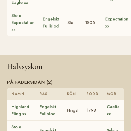
Eagle xx
Sto e
Engelskt
Expectation
Expectation
Sto
1805
Fullblod
xx
xx
Halvsyskon
PÅ FADERSIDAN (2)
NAMN
RAS
KÖN
FÖDD
MOR
Highland
Engelskt
Caelia
Hingst
1798
Fling xx
Fullblod
xx
Sto e
Engelskt
Sylvia