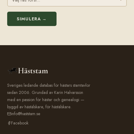
SIMULERA →
Häststam
Sveriges ledande databas för hästars stamtavlor
sedan 2006. Grundad av Karin Halvarsson
med en passion för hästar och genealogi —
byggd av hästälskare, för hästälskare.
info@haststam.se
Facebook