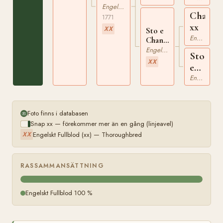
xx
Engelskt Fullblod
xx
Change
1771
xx
XX
Sto e
Engelskt Fullblod
Changeling
xx
Engelskt Fullblod
Sto
XX
e
Cade
Engelskt Fullblod
xx
Foto finns i databasen
Snap xx — förekommer mer än en gång (linjeavel)
Engelskt Fullblod (xx) — Thoroughbred
XX
RASSAMMANSÄTTNING
Engelskt Fullblod 100 %