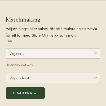
Matchmaking
Välj en hingst eller valack för att simulera en stamtavla
för ett föl med Sto e Orville xx som mor.
RAS
HINGST/VALACK
SIMULERA →