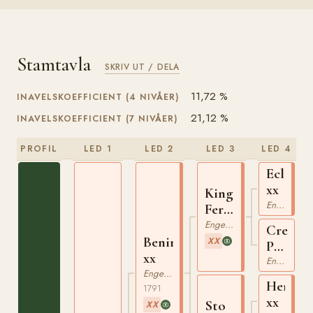
Stamtavla
SKRIV UT / DELA
11,72 %
INAVELSKOEFFICIENT (4 NIVÅER)
21,12 %
INAVELSKOEFFICIENT (7 NIVÅER)
PROFIL
LED 1
LED 2
LED 3
LED 4
Eclipse
xx
King
Engelskt Fullblod
Fergus
xx
Engelskt Fullblod
Creepi
Beningbrough
XX
Polly
xx
xx
Engelskt Fullblod
Engelskt Fullblod
Herod
1791
xx
Sto
XX