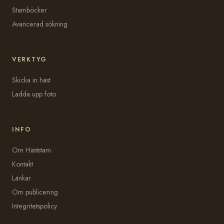
Stamböcker
Avancerad sökning
VERKTYG
Skicka in häst
Ladda upp foto
INFO
Om Häststam
Kontakt
Länkar
Om publicering
Integritetspolicy