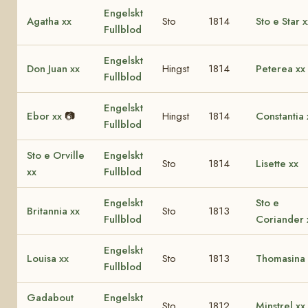
Engelskt
Agatha xx
Sto
1814
Sto e Star x
Fullblod
Engelskt
Don Juan xx
Hingst
1814
Peterea xx
Fullblod
Engelskt
Ebor xx
📷
Hingst
1814
Constantia 
Fullblod
Sto e Orville
Engelskt
Sto
1814
Lisette xx
xx
Fullblod
Engelskt
Sto e
Britannia xx
Sto
1813
Fullblod
Coriander 
Engelskt
Louisa xx
Sto
1813
Thomasina 
Fullblod
Gadabout
Engelskt
Sto
1812
Minstrel xx