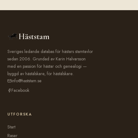
Häststam
Sveriges ledande databas för hästars stamtavlor
sedan 2006. Grundad av Karin Halvarsson
med en passion för hästar och genealogi —
byggd av hästälskare, för hästälskare.
info@haststam.se
Facebook
UTFORSKA
Start
Raser