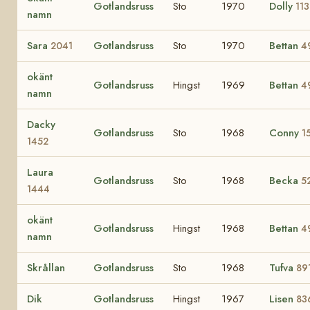
Gotlandsruss
Sto
1970
Dolly
11
namn
Sara
Gotlandsruss
Sto
1970
Bettan
2041
4
okänt
Gotlandsruss
Hingst
1969
Bettan
4
namn
Dacky
Gotlandsruss
Sto
1968
Conny
1
1452
Laura
Gotlandsruss
Sto
1968
Becka
5
1444
okänt
Gotlandsruss
Hingst
1968
Bettan
4
namn
Skrållan
Gotlandsruss
Sto
1968
Tufva
89
Dik
Gotlandsruss
Hingst
1967
Lisen
83