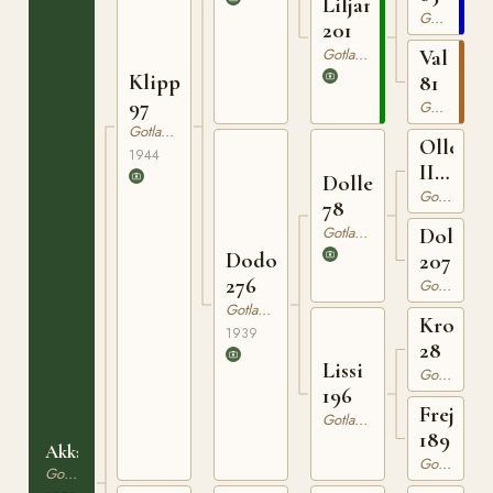
Liljan
Gotlandsruss
201
Gotlandsruss
Vally
Klippman
81
97
Gotlandsruss
Gotlandsruss
Olle
1944
III
Dolle
63
Gotlandsruss
78
Gotlandsruss
Dolla
Dodo
207
276
Gotlandsruss
Gotlandsruss
Kron
1939
28
Lissi
Gotlandsruss
196
Freja
Gotlandsruss
189
Akka
Gotlandsruss
Gotlandsruss