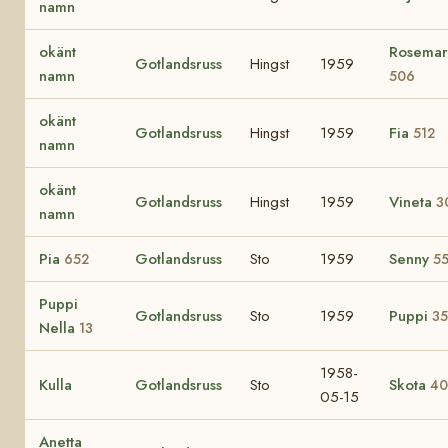
namn
okänt
Rosemar
Gotlandsruss
Hingst
1959
namn
506
okänt
Gotlandsruss
Hingst
1959
Fia
512
namn
okänt
Gotlandsruss
Hingst
1959
Vineta
3
namn
Pia
Gotlandsruss
Sto
1959
Senny
652
5
Puppi
Gotlandsruss
Sto
1959
Puppi
3
Nella
13
1958-
Kulla
Gotlandsruss
Sto
Skota
40
05-15
Anetta