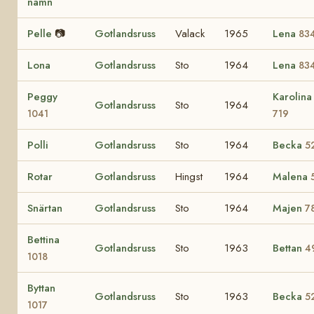
namn
Pelle
📷
Gotlandsruss
Valack
1965
Lena
83
Lona
Gotlandsruss
Sto
1964
Lena
83
Peggy
Karolina
Gotlandsruss
Sto
1964
1041
719
Polli
Gotlandsruss
Sto
1964
Becka
5
Rotar
Gotlandsruss
Hingst
1964
Malena
Snärtan
Gotlandsruss
Sto
1964
Majen
7
Bettina
Gotlandsruss
Sto
1963
Bettan
4
1018
Byttan
Gotlandsruss
Sto
1963
Becka
5
1017