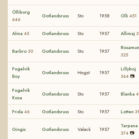
Ölliborg
Gotlandsruss
Sto
1958
Olli
451
646
Alma
Gotlandsruss
Sto
1957
Allimaj
45
3
Rosamu
Barbro
Gotlandsruss
Sto
1957
30
325
Fogelvik
Lillyboj
Gotlandsruss
Hingst
1957
Boy
📷
364
Fogelvik
Gotlandsruss
Sto
1957
Blanka
4
Kosa
Frida
Gotlandsruss
Sto
1957
Lotten
46
3
Tarpana
Gingis
Gotlandsruss
Valack
1957
📷
374