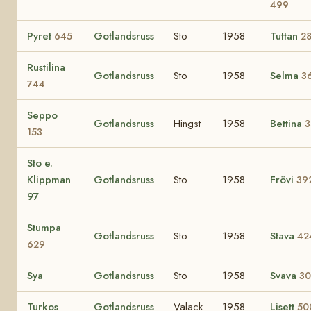
499
Pyret
Gotlandsruss
Sto
1958
Tuttan
645
2
Rustilina
Gotlandsruss
Sto
1958
Selma
3
744
Seppo
Gotlandsruss
Hingst
1958
Bettina
3
153
Sto e.
Klippman
Gotlandsruss
Sto
1958
Frövi
39
97
Stumpa
Gotlandsruss
Sto
1958
Stava
42
629
Sya
Gotlandsruss
Sto
1958
Svava
30
Turkos
Gotlandsruss
Valack
1958
Lisett
50