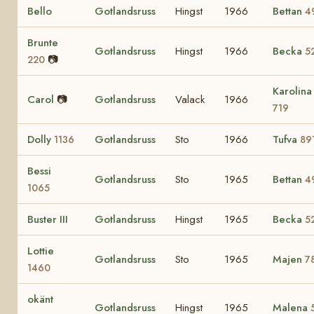
Bello
Gotlandsruss
Hingst
1966
Bettan
4
Brunte
Gotlandsruss
Hingst
1966
Becka
5
📷
220
Karolina
Carol
📷
Gotlandsruss
Valack
1966
719
Dolly
Gotlandsruss
Sto
1966
Tufva
1136
89
Bessi
Gotlandsruss
Sto
1965
Bettan
4
1065
Buster III
Gotlandsruss
Hingst
1965
Becka
5
Lottie
Gotlandsruss
Sto
1965
Majen
7
1460
okänt
Gotlandsruss
Hingst
1965
Malena