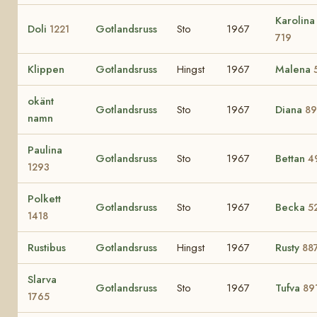
Karolina
Doli
Gotlandsruss
Sto
1967
1221
719
Klippen
Gotlandsruss
Hingst
1967
Malena
okänt
Gotlandsruss
Sto
1967
Diana
8
namn
Paulina
Gotlandsruss
Sto
1967
Bettan
4
1293
Polkett
Gotlandsruss
Sto
1967
Becka
5
1418
Rustibus
Gotlandsruss
Hingst
1967
Rusty
88
Slarva
Gotlandsruss
Sto
1967
Tufva
89
1765