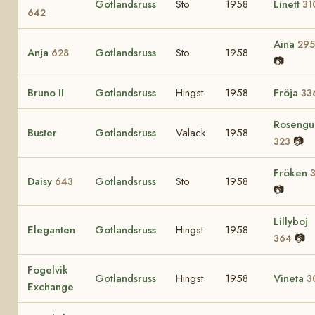
Gotlandsruss
Sto
1958
Linett
31
642
Aina
295
Anja
Gotlandsruss
Sto
1958
628
📷
Bruno II
Gotlandsruss
Hingst
1958
Fröja
33
Rosengul
Buster
Gotlandsruss
Valack
1958
📷
323
Fröken
Daisy
Gotlandsruss
Sto
1958
643
📷
Lillyboj
Eleganten
Gotlandsruss
Hingst
1958
📷
364
Fogelvik
Gotlandsruss
Hingst
1958
Vineta
3
Exchange