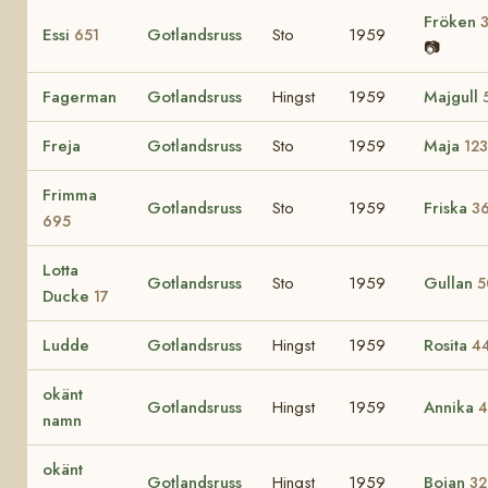
Fröken
Essi
Gotlandsruss
Sto
1959
651
📷
Fagerman
Gotlandsruss
Hingst
1959
Majgull
Freja
Gotlandsruss
Sto
1959
Maja
12
Frimma
Gotlandsruss
Sto
1959
Friska
3
695
Lotta
Gotlandsruss
Sto
1959
Gullan
5
Ducke
17
Ludde
Gotlandsruss
Hingst
1959
Rosita
4
okänt
Gotlandsruss
Hingst
1959
Annika
4
namn
okänt
Gotlandsruss
Hingst
1959
Bojan
32