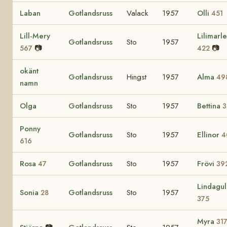
Laban
Gotlandsruss
Valack
1957
Olli
451
Lill-Mery
Lilimarl
Gotlandsruss
Sto
1957
📷
📷
567
422
okänt
Gotlandsruss
Hingst
1957
Alma
49
namn
Olga
Gotlandsruss
Sto
1957
Bettina
3
Ponny
Gotlandsruss
Sto
1957
Ellinor
4
616
Rosa
Gotlandsruss
Sto
1957
Frövi
47
39
Lindagul
Sonia
Gotlandsruss
Sto
1957
28
375
Myra
31