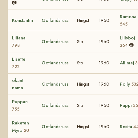
📷
Ramona
Konstantin
Gotlandsruss
Hingst
1960
545
Liliana
Lillyboj
Gotlandsruss
Sto
1960
📷
798
364
Lisette
Gotlandsruss
Sto
1960
Allimaj
3
722
okänt
Gotlandsruss
Hingst
1960
Polly
53
namn
Puppan
Gotlandsruss
Sto
1960
Puppi
3
755
Raketen
Gotlandsruss
Hingst
1960
Rosita
4
Myra
20