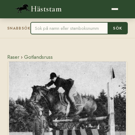
Häststam
SÖK
SNABBSÖK
Raser
›
Gotlandsruss