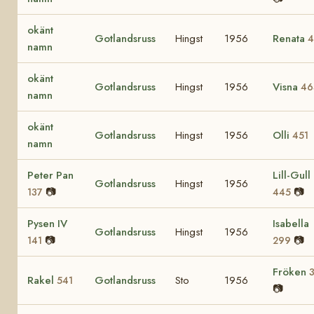
okänt
Gotlandsruss
Hingst
1956
Renata
4
namn
okänt
Gotlandsruss
Hingst
1956
Visna
46
namn
okänt
Gotlandsruss
Hingst
1956
Olli
451
namn
Peter Pan
Lill-Gull
Gotlandsruss
Hingst
1956
📷
📷
137
445
Pysen IV
Isabella
Gotlandsruss
Hingst
1956
📷
📷
141
299
Fröken
Rakel
Gotlandsruss
Sto
1956
541
📷