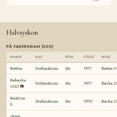
Halvsyskon
PÅ FADERSIDAN (200)
NAMN
RAS
KÖN
FÖDD
MOR
Bettina
Gotlandsruss
Sto
1971
Bettan
4
Rebecka
Gotlandsruss
Sto
1971
Becka
5
📷
2280
Beatrice
Gotlandsruss
Sto
1970
Becka
5
II
okänt