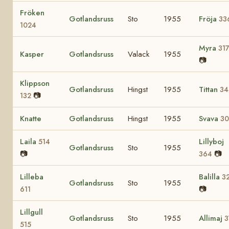
Fröken
Gotlandsruss
Sto
1955
Fröja
33
1024
Myra
31
Kasper
Gotlandsruss
Valack
1955
📷
Klippson
Gotlandsruss
Hingst
1955
Tittan
34
📷
132
Knatte
Gotlandsruss
Hingst
1955
Svava
30
Laila
Lillyboj
514
Gotlandsruss
Sto
1955
📷
📷
364
Lilleba
Balilla
3
Gotlandsruss
Sto
1955
📷
611
Lillgull
Gotlandsruss
Sto
1955
Allimaj
3
515