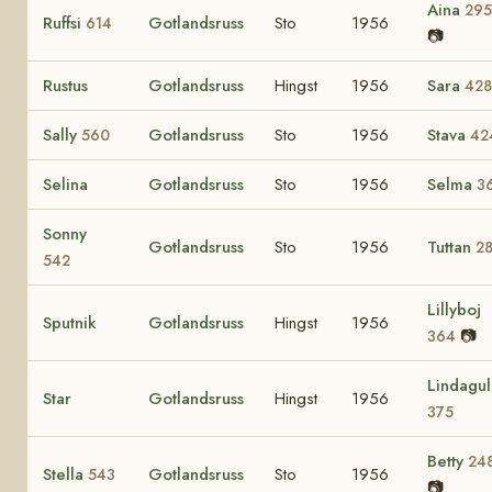
Aina
295
Ruffsi
Gotlandsruss
Sto
1956
614
📷
Rustus
Gotlandsruss
Hingst
1956
Sara
428
Sally
Gotlandsruss
Sto
1956
Stava
560
42
Selina
Gotlandsruss
Sto
1956
Selma
3
Sonny
Gotlandsruss
Sto
1956
Tuttan
2
542
Lillyboj
Sputnik
Gotlandsruss
Hingst
1956
📷
364
Lindagul
Star
Gotlandsruss
Hingst
1956
375
Betty
24
Stella
Gotlandsruss
Sto
1956
543
📷