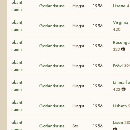
okänt
Gotlandsruss
Hingst
1956
Lisette
4
namn
okänt
Virginia
Gotlandsruss
Hingst
1956
namn
420
okänt
Rosengul
Gotlandsruss
Hingst
1956
namn
📷
323
okänt
Gotlandsruss
Hingst
1956
Frövi
39
namn
okänt
Lilimarl
Gotlandsruss
Hingst
1956
namn
📷
422
okänt
Gotlandsruss
Hingst
1956
Lisbeth
namn
okänt
Lisen
28
Gotlandsruss
Sto
1956
namn
📷