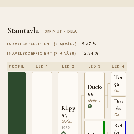
Stamtavla
SKRIV UT / DELA
5,47 %
INAVELSKOEFFICIENT (4 NIVÅER)
12,34 %
INAVELSKOEFFICIENT (7 NIVÅER)
PROFIL
LED 1
LED 2
LED 3
LED 4
Tor
56
Ducke
Gotlandsruss
66
Gotlandsruss
Docka
Klipp
162
93
Gotlandsruss
Gotlandsruss
Reform
1939
65