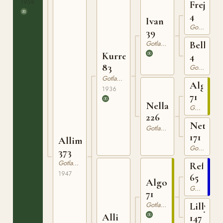
1958
Frej
4
Ivan
Gotlandsruss
39
Gotlandsruss
Bella
Kurre
4
83
Gotlandsruss
Gotlandsruss
Algo
1936
71
Nella
Gotlandsruss
226
Netta
Gotlandsruss
171
Allimaj
Gotlandsruss
373
Gotlandsruss
Reform
1947
65
Algo
Gotlandsruss
71
Gotlandsruss
Lilly
Alli
147