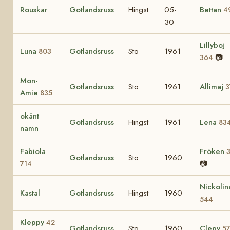
Rouskar
Gotlandsruss
Hingst
05-
Bettan
4
30
Lillyboj
Luna
Gotlandsruss
Sto
1961
803
📷
364
Mon-
Gotlandsruss
Sto
1961
Allimaj
3
Amie
835
okänt
Gotlandsruss
Hingst
1961
Lena
83
namn
Fabiola
Fröken
Gotlandsruss
Sto
1960
📷
714
Nickolin
Kastal
Gotlandsruss
Hingst
1960
544
Kleppy
42
Gotlandsruss
Sto
1960
Clepy
5