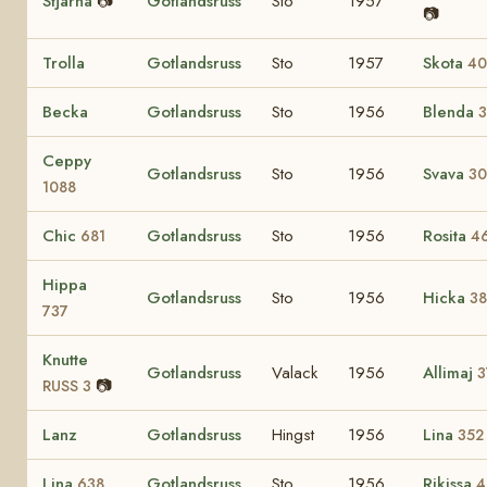
Stjärna
📷
Gotlandsruss
Sto
1957
📷
Trolla
Gotlandsruss
Sto
1957
Skota
40
Becka
Gotlandsruss
Sto
1956
Blenda
3
Ceppy
Gotlandsruss
Sto
1956
Svava
30
1088
Chic
Gotlandsruss
Sto
1956
Rosita
681
4
Hippa
Gotlandsruss
Sto
1956
Hicka
3
737
Knutte
Gotlandsruss
Valack
1956
Allimaj
3
📷
RUSS 3
Lanz
Gotlandsruss
Hingst
1956
Lina
352
Lina
Gotlandsruss
Sto
1956
Rikissa
638
4