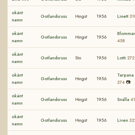
okänt
Gotlandsruss
Hingst
1956
Linett
31
namn
okänt
Blomma
Gotlandsruss
Hingst
1956
namn
458
okänt
Gotlandsruss
Sto
1956
Lotti
272
namn
okänt
Tarpana
Gotlandsruss
Hingst
1956
namn
📷
374
okänt
Gotlandsruss
Hingst
1956
Snälla
4
namn
okänt
Gotlandsruss
Hingst
1956
Liven
32
namn