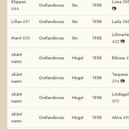
Klippan
Lona
38
Gotlandsruss
Sto
1958
📷
644
Lillan
Gotlandsruss
Sto
1958
Laila
691
28
Lilimarl
Marit
Gotlandsruss
Sto
1958
620
📷
422
okänt
Gotlandsruss
Hingst
1958
Rikissa
4
namn
okänt
Tarpana
Gotlandsruss
Hingst
1958
namn
📷
374
okänt
Lindagul
Gotlandsruss
Hingst
1958
namn
375
okänt
Gotlandsruss
Hingst
1958
Alma
49
namn