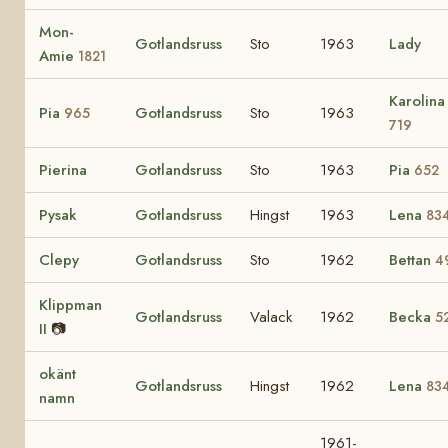
Mon-
Gotlandsruss
Sto
1963
Lady
Amie
1821
Karolina
Pia
Gotlandsruss
Sto
1963
965
719
Pierina
Gotlandsruss
Sto
1963
Pia
652
Pysak
Gotlandsruss
Hingst
1963
Lena
83
Clepy
Gotlandsruss
Sto
1962
Bettan
4
Klippman
Gotlandsruss
Valack
1962
Becka
5
II
📷
okänt
Gotlandsruss
Hingst
1962
Lena
83
namn
1961-