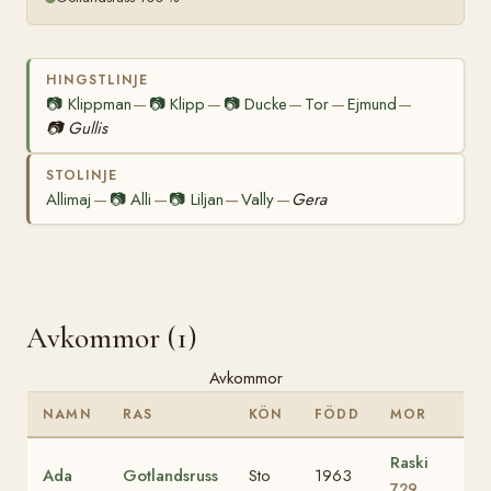
HINGSTLINJE
📷
Klippman
📷
Klipp
📷
Ducke
Tor
Ejmund
—
—
—
—
—
📷
Gullis
STOLINJE
Allimaj
📷
Alli
📷
Liljan
Vally
Gera
—
—
—
—
Avkommor (1)
Avkommor
NAMN
RAS
KÖN
FÖDD
MOR
Raski
Ada
Gotlandsruss
Sto
1963
729