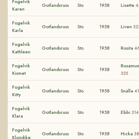
Fogelvik
Gotlandsruss
Sto
1958
Lisette
4
Karen
Fogelvik
Gotlandsruss
Sto
1958
Liven
32
Karla
Fogelvik
Gotlandsruss
Sto
1958
Rosita
4
Kathleen
Fogelvik
Rosamu
Gotlandsruss
Sto
1958
Kismet
325
Fogelvik
Gotlandsruss
Sto
1958
Snälla
4
Kitty
Fogelvik
Gotlandsruss
Sto
1958
Ebbi
314
Klara
Fogelvik
Gotlandsruss
Sto
1958
Hicka
3
Klondike