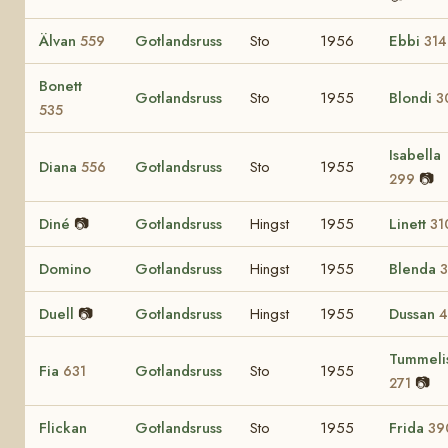
Älvan
Gotlandsruss
Sto
1956
Ebbi
559
314
Bonett
Gotlandsruss
Sto
1955
Blondi
3
535
Isabella
Diana
Gotlandsruss
Sto
1955
556
📷
299
Diné
📷
Gotlandsruss
Hingst
1955
Linett
31
Domino
Gotlandsruss
Hingst
1955
Blenda
3
Duell
📷
Gotlandsruss
Hingst
1955
Dussan
4
Tummeli
Fia
Gotlandsruss
Sto
1955
631
📷
271
Flickan
Gotlandsruss
Sto
1955
Frida
39