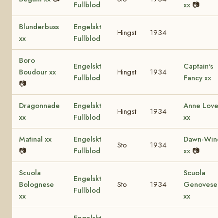
Fullblod
xx
📷
Blunderbuss
Engelskt
Hingst
1934
xx
Fullblod
Boro
Engelskt
Captain's
Boudour xx
Hingst
1934
Fullblod
Fancy xx
📷
Dragonnade
Engelskt
Anne Love
Hingst
1934
xx
Fullblod
xx
Matinal xx
Engelskt
Dawn-Win
Sto
1934
📷
Fullblod
xx
📷
Scuola
Scuola
Engelskt
Bolognese
Sto
1934
Genovese
Fullblod
xx
xx
Engelskt