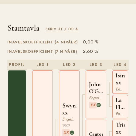
Stamtavla
SKRIV UT / DELA
0,00 %
INAVELSKOEFFICIENT (4 NIVÅER)
2,60 %
INAVELSKOEFFICIENT (7 NIVÅER)
PROFIL
LED 1
LED 2
LED 3
LED 4
Isinglas
xx
John
Engelskt Fullblod
O'Gaunt
xx
Engelskt Fullblod
La
Swynford
XX
Fleche
xx
xx
Engelskt Fullblod
Engelskt Fullblod
Tristan
1907
xx
XX
Canterbury