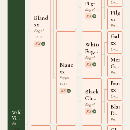
Engelskt Fullblod
Pilgrim
xx
Engelskt Fullblod
Pilgrim
XX
Blandford
xx
xx
Engelskt Fullblod
Engelskt Fullblod
Gallinu
1919
xx
White
XX
Engelskt Fullblod
Eagle
xx
Engelskt Fullblod
Merry
Blanche
XX
Gal
xx
xx
Engelskt Fullblod
Engelskt Fullblod
Bendig
1912
xx
Black
XX
Engelskt Fullblod
Cherry
xx
Engelskt Fullblod
Black
XX
Wild
Duches
Violet
xx
Engelskt Fullblod
xx
Engelskt Fullblod