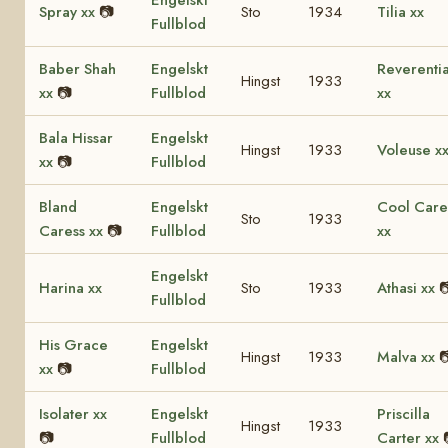
Spray xx
📷
Sto
1934
Tilia xx
Fullblod
Baber Shah
Engelskt
Reverenti
Hingst
1933
xx
📷
Fullblod
xx
Bala Hissar
Engelskt
Hingst
1933
Voleuse x
xx
📷
Fullblod
Bland
Engelskt
Cool Care
Sto
1933
Caress xx
📷
Fullblod
xx
Engelskt
Harina xx
Sto
1933
Athasi xx

Fullblod
His Grace
Engelskt
Hingst
1933
Malva xx

xx
📷
Fullblod
Isolater xx
Engelskt
Priscilla
Hingst
1933
📷
Fullblod
Carter xx