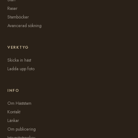
Raser
Stamböcker
Avancerad sökning
VERKTYG
Skicka in häst
Ladda upp foto
INFO
Om Häststam
Kontakt
Länkar
Om publicering
Integritetspolicy