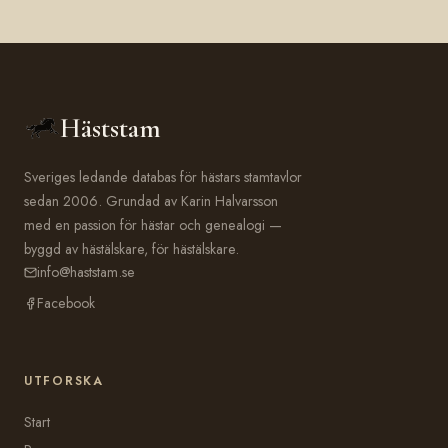
Häststam
Sveriges ledande databas för hästars stamtavlor
sedan 2006. Grundad av Karin Halvarsson
med en passion för hästar och genealogi —
byggd av hästälskare, för hästälskare.
info@haststam.se
Facebook
UTFORSKA
Start