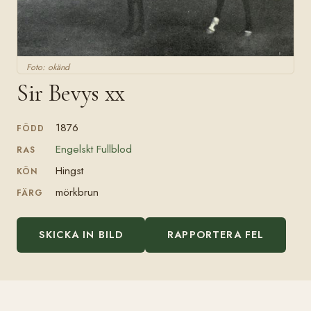
Foto: okänd
Sir Bevys xx
1876
FÖDD
Engelskt Fullblod
RAS
Hingst
KÖN
mörkbrun
FÄRG
SKICKA IN BILD
RAPPORTERA FEL