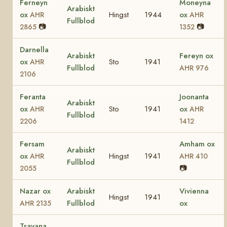
Ferneyn
Moneyna
Arabiskt
ox
Hingst
1944
ox
AHR
AHR
Fullblod
📷
📷
2865
1352
Darnella
Arabiskt
Fereyn ox
ox
Sto
1941
AHR
Fullblod
AHR 976
2106
Feranta
Joonanta
Arabiskt
ox
Sto
1941
ox
AHR
AHR
Fullblod
2206
1412
Fersam
Amham ox
Arabiskt
ox
Hingst
1941
AHR
AHR 410
Fullblod
📷
2055
Nazar ox
Arabiskt
Vivienna
Hingst
1941
Fullblod
ox
AHR 2135
Tsavana