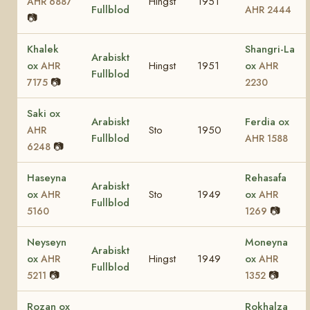
Hingst
1951
AHR 6887
Fullblod
AHR 2444
📷
Khalek
Shangri-La
Arabiskt
ox
Hingst
1951
ox
AHR
AHR
Fullblod
📷
7175
2230
Saki ox
Arabiskt
Ferdia ox
Sto
1950
AHR
Fullblod
AHR 1588
📷
6248
Haseyna
Rehasafa
Arabiskt
ox
Sto
1949
ox
AHR
AHR
Fullblod
📷
5160
1269
Neyseyn
Moneyna
Arabiskt
ox
Hingst
1949
ox
AHR
AHR
Fullblod
📷
📷
5211
1352
Rozan ox
Rokhalza