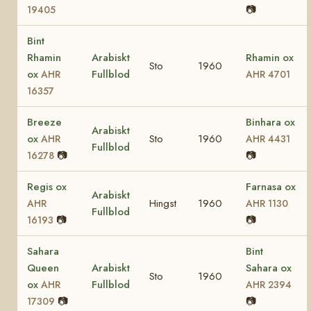
📷
19405
Bint
Rhamin
Arabiskt
Rhamin ox
Sto
1960
ox
Fullblod
AHR
AHR 4701
16357
Breeze
Binhara ox
Arabiskt
ox
Sto
1960
AHR
AHR 4431
Fullblod
📷
📷
16278
Regis ox
Farnasa ox
Arabiskt
Hingst
1960
AHR
AHR 1130
Fullblod
📷
📷
16193
Sahara
Bint
Queen
Arabiskt
Sahara ox
Sto
1960
ox
Fullblod
AHR
AHR 2394
📷
📷
17309