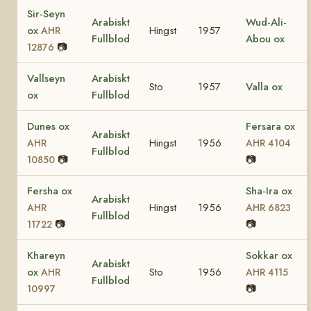
Sir-Seyn
Arabiskt
Wud-Ali-
ox
Hingst
1957
AHR
Fullblod
Abou ox
📷
12876
Vallseyn
Arabiskt
Sto
1957
Valla ox
ox
Fullblod
Dunes ox
Fersara ox
Arabiskt
Hingst
1956
AHR
AHR 4104
Fullblod
📷
📷
10850
Fersha ox
Sha-Ira ox
Arabiskt
Hingst
1956
AHR
AHR 6823
Fullblod
📷
📷
11722
Khareyn
Sokkar ox
Arabiskt
ox
Sto
1956
AHR
AHR 4115
Fullblod
📷
10997