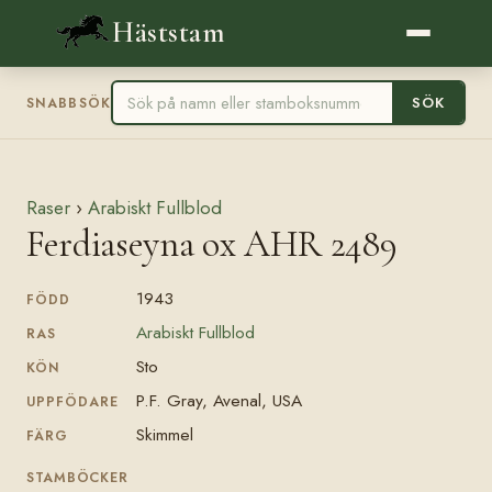
Häststam
SÖK
SNABBSÖK
Raser
›
Arabiskt Fullblod
Ferdiaseyna ox AHR 2489
1943
FÖDD
Arabiskt Fullblod
RAS
Sto
KÖN
P.F. Gray, Avenal, USA
UPPFÖDARE
Skimmel
FÄRG
STAMBÖCKER