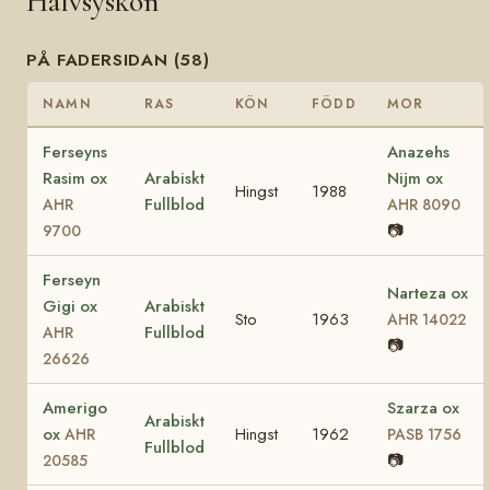
Halvsyskon
PÅ FADERSIDAN (58)
NAMN
RAS
KÖN
FÖDD
MOR
Ferseyns
Anazehs
Rasim ox
Arabiskt
Nijm ox
Hingst
1988
Fullblod
AHR
AHR 8090
📷
9700
Ferseyn
Narteza ox
Gigi ox
Arabiskt
Sto
1963
AHR 14022
Fullblod
AHR
📷
26626
Amerigo
Szarza ox
Arabiskt
ox
Hingst
1962
AHR
PASB 1756
Fullblod
📷
20585