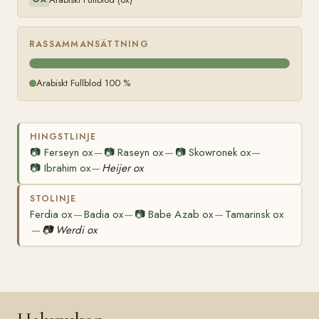
RASSAMMANSÄTTNING
Arabiskt Fullblod 100 %
HINGSTLINJE
📷
Ferseyn ox
📷
Raseyn ox
📷
Skowronek ox
—
—
—
📷
Ibrahim ox
Heijer ox
—
STOLINJE
Ferdia ox
Badia ox
📷
Babe Azab ox
Tamarinsk ox
—
—
—
📷
Werdi ox
—