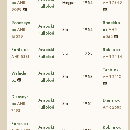
ox
Hingst
1954
AHR
AHR 7349
Fullblod
📷
📷
9099
Roneseyn
Ronekka
Arabiskt
ox
Sto
1954
ox
AHR
AHR
Fullblod
📷
15029
6052
Ferila ox
Arabiskt
Rokila ox
Sto
1953
Fullblod
AHR 5881
AHR 2444
Tahir ox
Wahida
Arabiskt
Sto
1953
AHR 2413
ox
📷
Fullblod
📷
Dianseyn
Arabiskt
Diana ox
ox
Sto
1951
AHR
Fullblod
AHR 2585
7193
Ferok ox
Arabiskt
Rokila ox