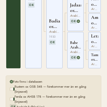
1588
ox
Jadaan
OX
Arabiskt Fullblod
AHR
ox
111
AHR
Arabiskt Fullblod
Amran
Badia
196
OX
ox
ox
Arabiskt Fullblod
AHR
AHR
Arabiskt Fullblod
123
Letan
760
1930
ox
Babe
OX
Arabiskt Fullblod
AHR
Azab
ox
86
Arabiskt Fullblod
Tamarins
AHR
OX
ox
567
AHR
Arabiskt Fullblod
331
Foto finns i databasen
Rustem ox GSB 548 — förekommer mer än en gång
(linjeavel)
Ferda ox AHSB 178 — förekommer mer än en gång
(linjeavel)
Arabiskt Fullblod (ox)
OX