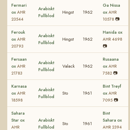
Fermari
Ga Nissa
Arabiskt
ox
Hingst
1962
ox
AHR
AHR
Fullblod
📷
23544
10578
Ferouk
Hanida ox
Arabiskt
ox
Hingst
1962
AHR
AHR 4698
Fullblod
📷
20793
Fersaan
Rusaana
Arabiskt
ox
Valack
1962
ox
AHR
AHR
Fullblod
📷
21783
7582
Karnasa
Bint Treyf
Arabiskt
ox
Sto
1961
ox
AHR
AHR
Fullblod
📷
18598
7095
Sahara
Bint
Star ox
Arabiskt
Sahara ox
Sto
1961
Fullblod
AHR
AHR 2394