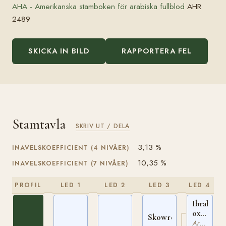
AHA - Amerikanska stamboken för arabiska fullblod
AHR
2489
SKICKA IN BILD
RAPPORTERA FEL
Stamtavla
SKRIV UT / DELA
3,13 %
INAVELSKOEFFICIENT (4 NIVÅER)
10,35 %
INAVELSKOEFFICIENT (7 NIVÅER)
PROFIL
LED 1
LED 2
LED 3
LED 4
Ibrahim
ox
Skowronek
PASB
Arabiskt Fullblod