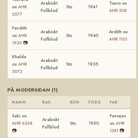
Arabiskt
Tsavo ox
ox
Sto
1941
AHR
Fullblod
AHR 508
2077
Ferdith
Arabiskt
Ardith ox
ox
Sto
1940
AHR
Fullblod
AHR 1101
📷
1920
Khalda
Arabiskt
ox
Sto
1935
AHR
Fullblod
5072
PÅ MODERSIDAN (1)
NAMN
RAS
KÖN
FÖDD
FAR
Saki ox
Ferseyn
Arabiskt
Sto
1950
ox
AHR 6248
AHR
Fullblod
📷
📷
1381