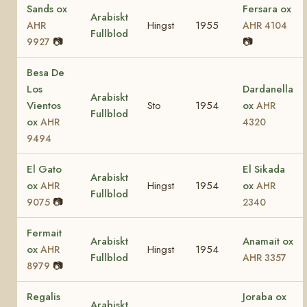
Sands ox
Fersara ox
Arabiskt
Hingst
1955
AHR
AHR 4104
Fullblod
📷
📷
9927
Besa De
Los
Dardanella
Arabiskt
Vientos
Sto
1954
ox
AHR
Fullblod
ox
AHR
4320
9494
El Gato
El Sikada
Arabiskt
ox
Hingst
1954
ox
AHR
AHR
Fullblod
📷
9075
2340
Fermait
Arabiskt
Anamait ox
ox
Hingst
1954
AHR
Fullblod
AHR 3357
📷
8979
Regalis
Joraba ox
Arabiskt