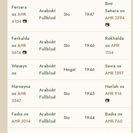
Bint
Fersara
Arabiskt
Sahara ox
ox
Sto
1947
AHR
Fullblod
AHR 2394
📷
4104
📷
Ferkalda
Rokhalda
Arabiskt
ox
Sto
1946
ox
AHR
AHR
Fullblod
📷
3614
1134
Waseyn
Arabiskt
Sawa ox
Hingst
1946
ox
Fullblod
AHR 1597
Narseyna
Narlah ox
Arabiskt
ox
Sto
1945
AHR
AHR 916
Fullblod
📷
3347
Fadia ox
Arabiskt
Badia ox
Sto
1944
Fullblod
AHR 3014
AHR 760