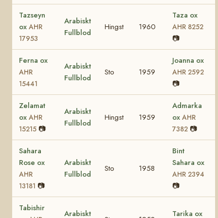
Tazseyn
Taza ox
Arabiskt
ox
Hingst
1960
AHR
AHR 8252
Fullblod
📷
17953
Ferna ox
Joanna ox
Arabiskt
Sto
1959
AHR
AHR 2592
Fullblod
📷
15441
Zelamat
Admarka
Arabiskt
ox
Hingst
1959
ox
AHR
AHR
Fullblod
📷
📷
15215
7382
Sahara
Bint
Rose ox
Arabiskt
Sahara ox
Sto
1958
Fullblod
AHR
AHR 2394
📷
📷
13181
Tabishir
Arabiskt
Tarika ox