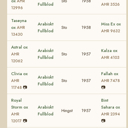
ox
Sto
1958
AHR
Fullblod
AHR 3526
12996
Taseyna
Arabiskt
Miss Ex ox
ox
Sto
1958
AHR
Fullblod
AHR 9632
13430
Astral ox
Arabiskt
Kalza ox
Sto
1957
AHR
Fullblod
AHR 4103
12062
Clivia ox
Fallah ox
Arabiskt
Sto
1957
AHR
AHR 7478
Fullblod
📷
📷
11748
Royal
Bint
Storm ox
Arabiskt
Sahara ox
Hingst
1957
Fullblod
AHR
AHR 2394
📷
📷
12017