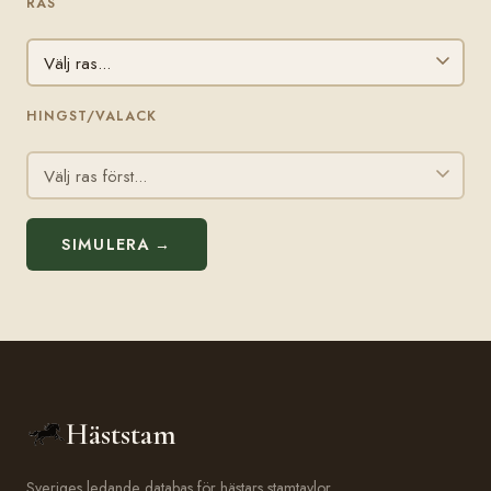
RAS
HINGST/VALACK
SIMULERA →
Häststam
Sveriges ledande databas för hästars stamtavlor