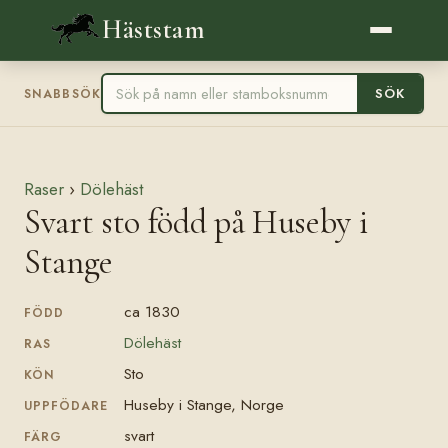
Häststam
SÖK
SNABBSÖK
Raser
›
Dölehäst
Svart sto född på Huseby i
Stange
ca 1830
FÖDD
Dölehäst
RAS
Sto
KÖN
Huseby i Stange, Norge
UPPFÖDARE
svart
FÄRG