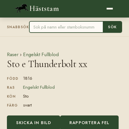
Häststam
SÖK
SNABBSÖK
Raser
›
Engelskt Fullblod
Sto e Thunderbolt xx
1816
FÖDD
Engelskt Fullblod
RAS
Sto
KÖN
svart
FÄRG
SKICKA IN BILD
RAPPORTERA FEL