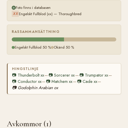
Foto finns i databasen
Engelskt Fullblod (xx) — Thoroughbred
XX
RASSAMMANSÄTTNING
Engelskt Fullblod 50 %
Okänd 50 %
HINGSTLINJE
📷
Thunderbolt xx
📷
Sorcerer xx
📷
Trumpator xx
—
—
—
📷
Conductor xx
📷
Matchem xx
📷
Cade xx
—
—
—
📷
Godolphin Arabian ox
Avkommor (1)