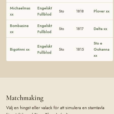
Michaelmas
Engelskt
Sto
1818
Plover xx
xx
Fullblod
Bombasine
Engelskt
Sto
1817
Delta xx
xx
Fullblod
Sto e
Engelskt
Bigotinni xx
Sto
1815
Gohanna
Fullblod
xx
Matchmaking
Välj en hingst eller valack för att simulera en stamtavla