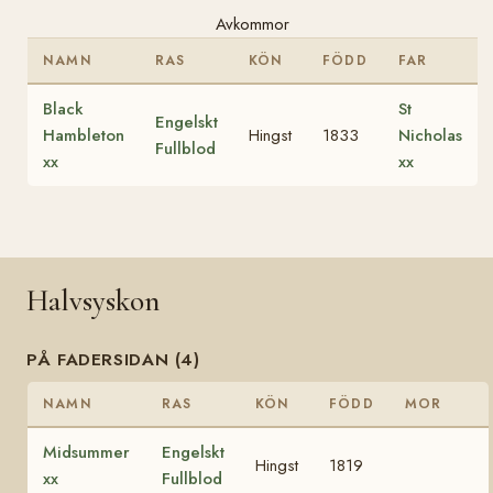
Avkommor
NAMN
RAS
KÖN
FÖDD
FAR
Black
St
Engelskt
Hambleton
Hingst
1833
Nicholas
Fullblod
xx
xx
Halvsyskon
PÅ FADERSIDAN (4)
NAMN
RAS
KÖN
FÖDD
MOR
Midsummer
Engelskt
Hingst
1819
xx
Fullblod