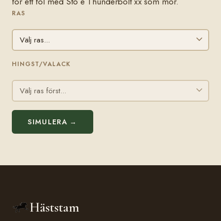
för ett föl med Sto e Thunderbolt xx som mor.
RAS
HINGST/VALACK
SIMULERA →
Häststam