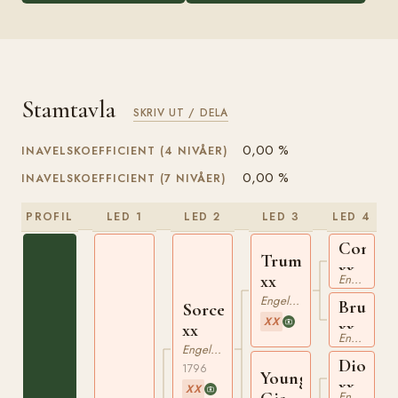
Stamtavla
SKRIV UT / DELA
0,00 %
INAVELSKOEFFICIENT (4 NIVÅER)
0,00 %
INAVELSKOEFFICIENT (7 NIVÅER)
PROFIL
LED 1
LED 2
LED 3
LED 4
Conduc
Trumpator
xx
xx
Engelskt Fullblod
Engelskt Fullblod
Brunett
Sorcerer
XX
xx
xx
Engelskt Fullblod
Engelskt Fullblod
Diomed
1796
Young
xx
XX
Engelskt Fullblod