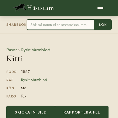
Häststam
SÖK
SNABBSÖK
Raser
›
Ryskt Varmblod
Kitti
1867
FÖDD
Ryskt Varmblod
RAS
Sto
KÖN
fux
FÄRG
SKICKA IN BILD
RAPPORTERA FEL