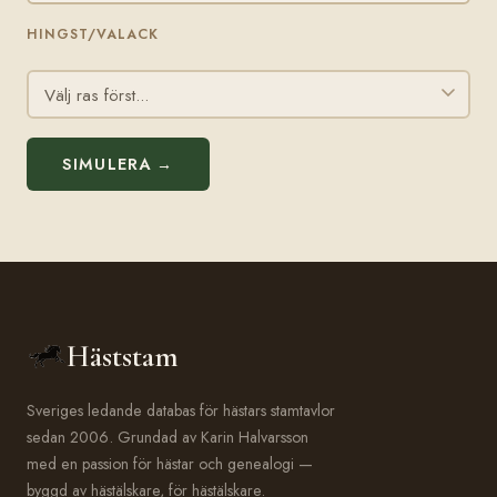
HINGST/VALACK
SIMULERA →
Häststam
Sveriges ledande databas för hästars stamtavlor
sedan 2006. Grundad av Karin Halvarsson
med en passion för hästar och genealogi —
byggd av hästälskare, för hästälskare.