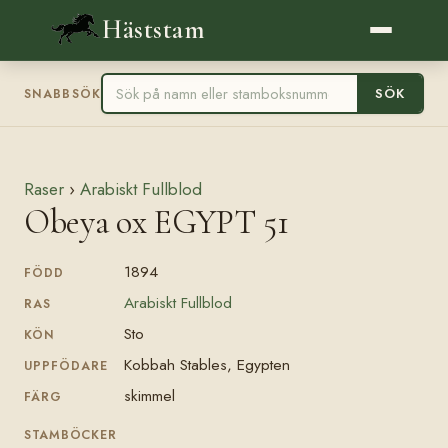
Häststam
SÖK
SNABBSÖK
Raser
›
Arabiskt Fullblod
Obeya ox EGYPT 51
1894
FÖDD
Arabiskt Fullblod
RAS
Sto
KÖN
Kobbah Stables, Egypten
UPPFÖDARE
skimmel
FÄRG
STAMBÖCKER