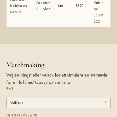
Arabiskt
Kebir
Kebira ox
Sto
1891
Fullblod
ox
RAS 52
EGYPT
222
Matchmaking
Välj en hingst eller valack för att simulera en stamtavla
för ett föl med Obeya ox som mor.
RAS
HINGST/VALACK