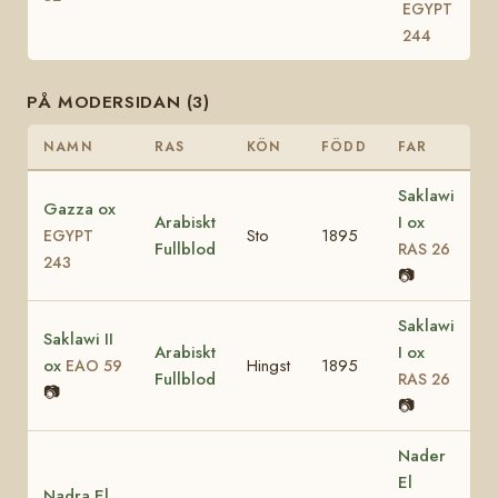
EGYPT
244
PÅ MODERSIDAN (3)
NAMN
RAS
KÖN
FÖDD
FAR
Saklawi
Gazza ox
Arabiskt
I ox
Sto
1895
EGYPT
Fullblod
RAS 26
243
📷
Saklawi
Saklawi II
Arabiskt
I ox
ox
Hingst
1895
EAO 59
Fullblod
RAS 26
📷
📷
Nader
El
Nadra El