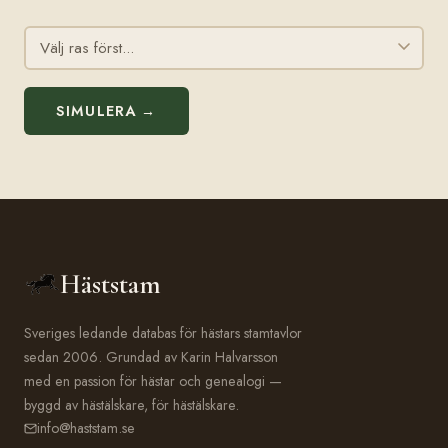
SIMULERA →
Häststam
Sveriges ledande databas för hästars stamtavlor
sedan 2006. Grundad av Karin Halvarsson
med en passion för hästar och genealogi —
byggd av hästälskare, för hästälskare.
info@haststam.se