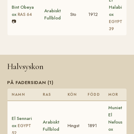
Bint Obeya
Halabi
Arabiskt
ox
Sto
1912
ox
RAS 64
Fullblod
📷
EGYPT
39
Halvsyskon
PÅ FADERSIDAN (1)
NAMN
RAS
KÖN
FÖDD
MOR
Muniet
El
El Sennari
Arabiskt
Nefous
ox
Hingst
1891
EGYPT
Fullblod
ox
52