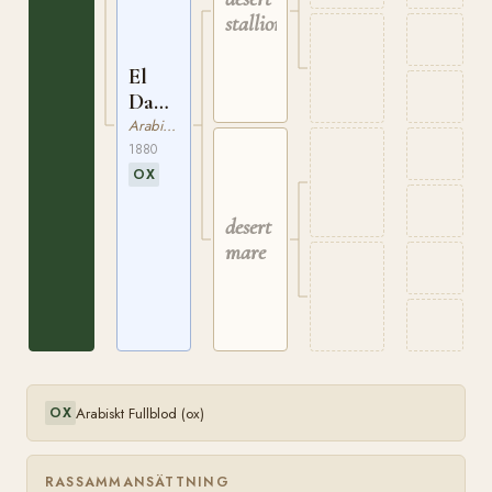
stallion
El
Dahma
ox
Arabiskt Fullblod
RAS
1880
22
OX
desert
mare
Arabiskt Fullblod (ox)
OX
RASSAMMANSÄTTNING