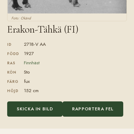
Foto: Okänd
Erakon-Tähkä (FI)
2718-V AA
ID
1927
FÖDD
Finnhäst
RAS
Sto
KÖN
fux
FÄRG
152 cm
HÖJD
SKICKA IN BILD
RAPPORTERA FEL