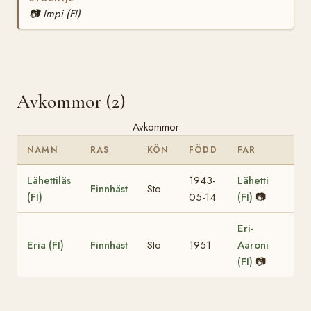
📷
Impi (FI)
Avkommor (2)
Avkommor
NAMN
RAS
KÖN
FÖDD
FAR
Lähettiläs
1943-
Lähetti
Finnhäst
Sto
(FI)
05-14
(FI)
📷
Eri-
Eria (FI)
Finnhäst
Sto
1951
Aaroni
(FI)
📷