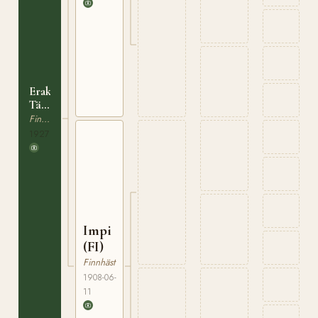
Erakon-
Tähkä
(FI)
Finnhäst
1927
Impi
(FI)
Finnhäst
1908-06-
11