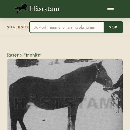
Häststam
SÖK
SNABBSÖK
Raser
›
Finnhäst