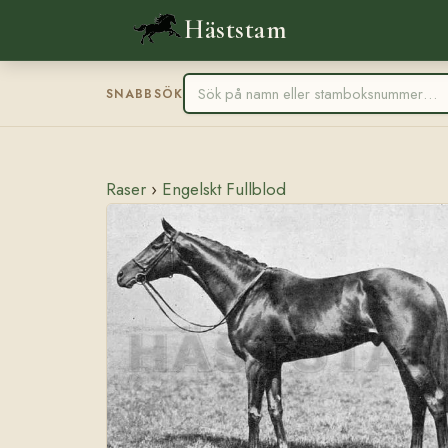
Häststam
SNABBSÖK
Raser
›
Engelskt Fullblod