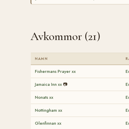
Avkommor (21)
NAMN
R
Fishermans Prayer xx
E
Jamaica Inn xx
📷
E
Nonats xx
E
Nottingham xx
E
Glenfinnan xx
E