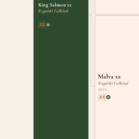
King Salmon xx
Engelskt Fullblod
1930
XX
Malva xx
Engelskt Fullblod
1919
XX