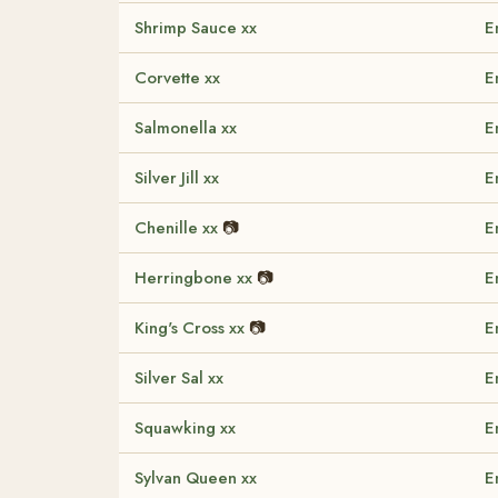
Shrimp Sauce xx
E
Corvette xx
E
Salmonella xx
E
Silver Jill xx
E
Chenille xx
📷
E
Herringbone xx
📷
E
King's Cross xx
📷
E
Silver Sal xx
E
Squawking xx
E
Sylvan Queen xx
E