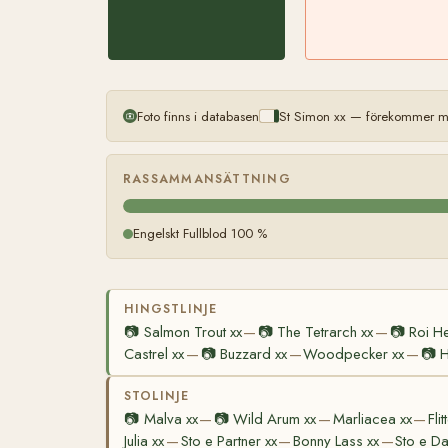
Foto finns i databasen
St Simon xx — förekommer me
RASSAMMANSÄTTNING
Engelskt Fullblod 100 %
HINGSTLINJE
📷
Salmon Trout xx
📷
The Tetrarch xx
📷
Roi H
—
—
Castrel xx
📷
Buzzard xx
Woodpecker xx
📷
H
—
—
—
STOLINJE
📷
Malva xx
📷
Wild Arum xx
Marliacea xx
Flit
—
—
—
Julia xx
Sto e Partner xx
Bonny Lass xx
Sto e Da
—
—
—