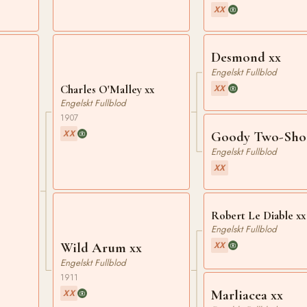
XX
Desmond xx
Engelskt Fullblod
XX
Charles O'Malley xx
Engelskt Fullblod
1907
XX
Goody Two-Shoe
Engelskt Fullblod
XX
Robert Le Diable xx
Engelskt Fullblod
XX
Wild Arum xx
Engelskt Fullblod
1911
Marliacea xx
XX