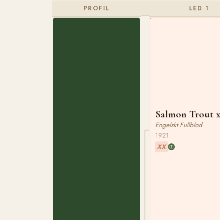
PROFIL
LED 1
Salmon Trout 
Engelskt Fullblod
1921
XX