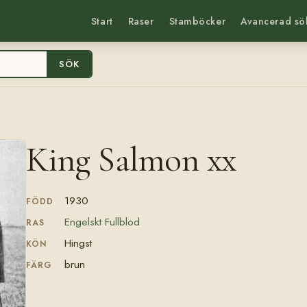
Start
Raser
Stamböcker
Avancerad sö
SÖK
King Salmon xx
1930
FÖDD
Engelskt Fullblod
RAS
Hingst
KÖN
brun
FÄRG