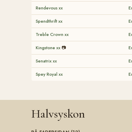
Rendevous xx
E
Spendthrift xx
E
Treble Crown xx
E
Kingstone xx
📷
E
Senatrix xx
E
Spey Royal xx
E
Halvsyskon
PÅ FADERSIDAN (12)