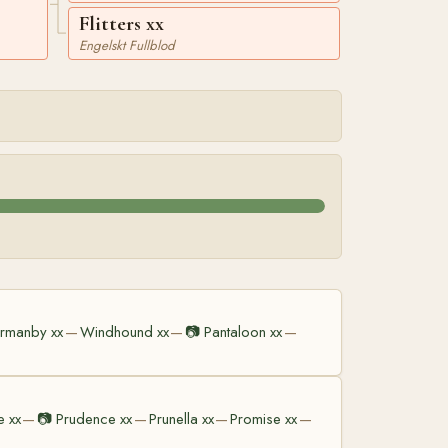
Flitters xx
Engelskt Fullblod
rmanby xx
Windhound xx
📷
Pantaloon xx
—
—
—
 xx
📷
Prudence xx
Prunella xx
Promise xx
—
—
—
—