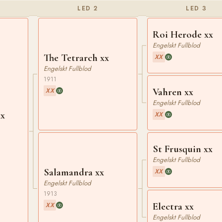
LED 2
LED 3
Roi Herode xx
Engelskt Fullblod
The Tetrarch xx
XX
Engelskt Fullblod
1911
Vahren xx
XX
Engelskt Fullblod
xx
XX
St Frusquin xx
Engelskt Fullblod
Salamandra xx
XX
Engelskt Fullblod
1913
Electra xx
XX
Engelskt Fullblod