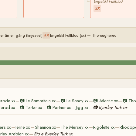
Engelskt Fullblod
XX
r än en gång (linjeavel)
Engelskt Fullblod (xx) — Thoroughbred
XX
erode xx
📷
Le Samaritain xx
📷
Le Sancy xx
📷
Atlantic xx
📷
Tho
—
—
—
—
erod xx
📷
Tartar xx
📷
Partner xx
Jigg xx
📷
Byerley Turk ox
—
—
—
—
ters xx
Ierne xx
Shannon xx
The Mersey xx
Rigolette xx
Rhodope
—
—
—
—
—
rley Arabian xx
Sto e Byerley Turk xx
—